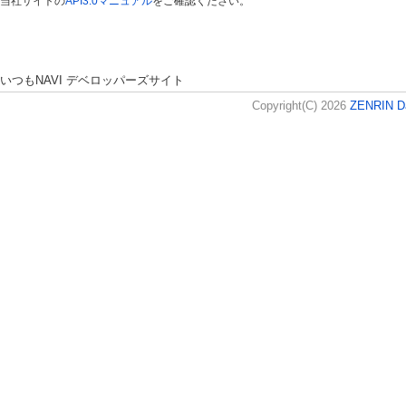
当社サイトの
API3.0マニュアル
をご確認ください。
いつもNAVI デベロッパーズサイト
Copyright(C) 2026
ZENRIN D