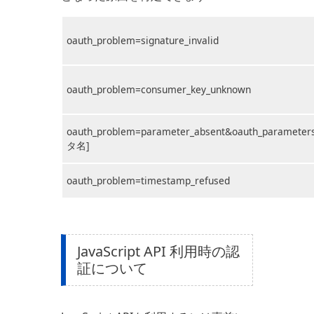
oauth_problem=signature_invalid
oauth_problem=consumer_key_unknown
oauth_problem=parameter_absent&oauth_parame
タ名]
oauth_problem=timestamp_refused
JavaScript API 利用時の認
証について