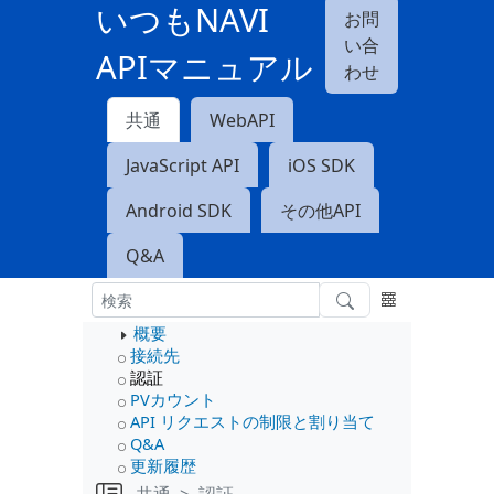
いつもNAVI
お問
い合
APIマニュアル
わせ
共通
WebAPI
JavaScript API
iOS SDK
Android SDK
その他API
Q&A
概要
接続先
認証
PVカウント
API リクエストの制限と割り当て
Q&A
更新履歴