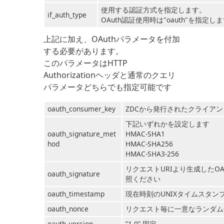
使用する認証方式を指定します。
if_auth_type
OAuth認証使用時は"oauth"を指定し
上記に加え、OAuthパラメータを付加
する必要があります。
このパラメータはHTTP
Authorizationヘッダと通常のクエリ
パラメータどちらでも指定可能です
oauth_consumer_key
ZDCから発行されたクライアン
下記いずれかを設定します
oauth_signature_met
HMAC-SHA1
hod
HMAC-SHA256
HMAC-SHA3-256
リクエストURIより生成したOA
oauth_signature
照ください
oauth_timestamp
現在時刻のUNIXタイムスタン
oauth_nonce
リクエスト毎に一意なランダム
oauth_version
”1.0” 固定