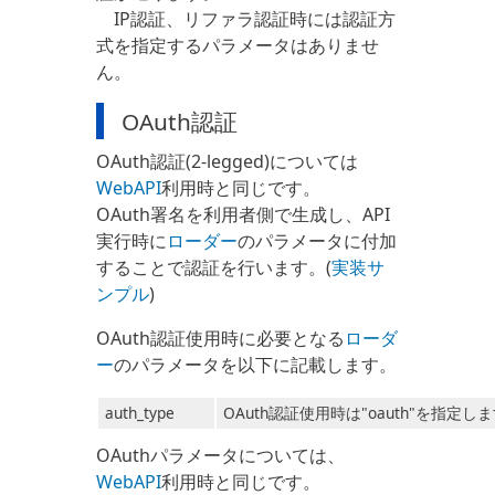
IP認証、リファラ認証時には認証方
式を指定するパラメータはありませ
ん。
OAuth認証
OAuth認証(2-legged)については
WebAPI
利用時と同じです。
OAuth署名を利用者側で生成し、API
実行時に
ローダー
のパラメータに付加
することで認証を行います。(
実装サ
ンプル
)
OAuth認証使用時に必要となる
ローダ
ー
のパラメータを以下に記載します。
auth_type
OAuth認証使用時は"oauth"を指定し
OAuthパラメータについては、
WebAPI
利用時と同じです。