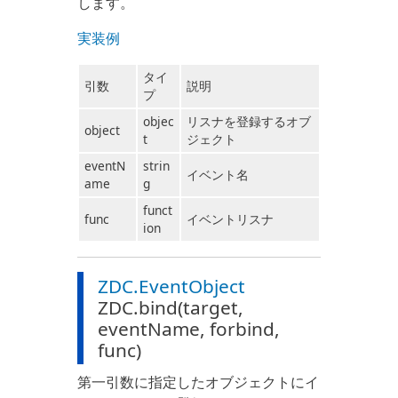
します。
実装例
タイ
引数
説明
プ
objec
リスナを登録するオブ
object
t
ジェクト
eventN
strin
イベント名
ame
g
funct
func
イベントリスナ
ion
ZDC.EventObject
ZDC.bind(target,
eventName, forbind,
func)
第一引数に指定したオブジェクトにイ