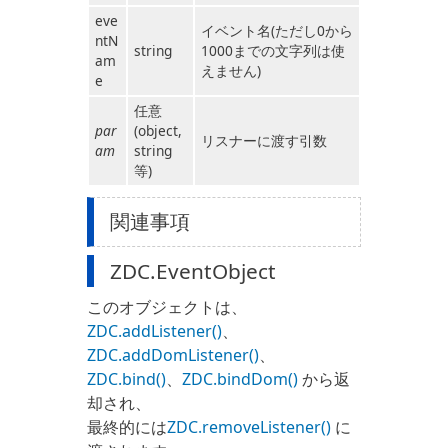
eve
イベント名(ただし0から
ntN
string
1000までの文字列は使
am
えません)
e
任意
par
(object,
リスナーに渡す引数
am
string
等)
関連事項
ZDC.EventObject
このオブジェクトは、
ZDC.addListener()
、
ZDC.addDomListener()
、
ZDC.bind()
、
ZDC.bindDom()
から返
却され、
最終的には
ZDC.removeListener()
に