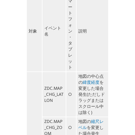
マ
ー
ト
フ
ォ
イベント
対象
ン
説明
名
・
タ
ブ
レ
ッ
ト
地図の中心点
の
緯度経度
を
ZDC.MAP
変更した場合
_CHG_LAT
○
発生(ただしド
LON
ラッグまたは
スクロール中
は除く)
ZDC.MAP
地図の
縮尺レ
_CHG_ZO
○
ベル
を変更し
OM
た場合発生