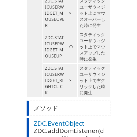
ZDC.STAT
スタティック
ICUSERW
ユーザウィジ
IDGET_M
×
ット上にマウ
OUSEOVE
スオーバーし
R
た時に発生
スタティック
ZDC.STAT
ユーザウィジ
ICUSERW
○
ット上でマウ
IDGET_M
スアップした
OUSEUP
時に発生
ZDC.STAT
スタティック
ICUSERW
ユーザウィジ
IDGET_RI
×
ット上で右ク
GHTCLIC
リックした時
K
に発生
メソッド
ZDC.EventObject
ZDC.addDomListener(d