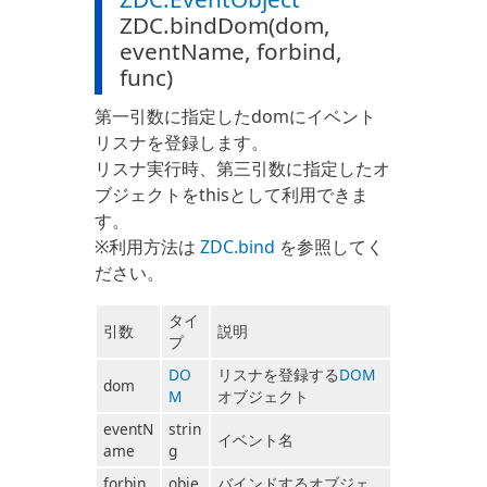
ZDC.bindDom(dom,
eventName, forbind,
func)
第一引数に指定したdomにイベント
リスナを登録します。
リスナ実行時、第三引数に指定したオ
ブジェクトをthisとして利用できま
す。
※利用方法は
ZDC.bind
を参照してく
ださい。
タイ
引数
説明
プ
DO
リスナを登録する
DOM
dom
M
オブジェクト
eventN
strin
イベント名
ame
g
forbin
obje
バインドするオブジェ