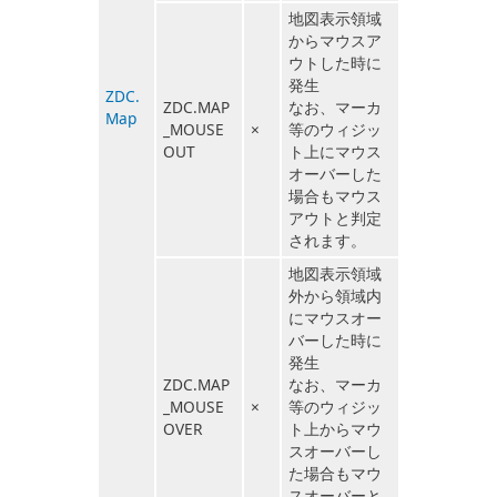
地図表示領域
からマウスア
ウトした時に
発生
ZDC.
ZDC.MAP
なお、マーカ
Map
_MOUSE
×
等のウィジッ
OUT
ト上にマウス
オーバーした
場合もマウス
アウトと判定
されます。
地図表示領域
外から領域内
にマウスオー
バーした時に
発生
ZDC.MAP
なお、マーカ
_MOUSE
×
等のウィジッ
OVER
ト上からマウ
スオーバーし
た場合もマウ
スオーバーと