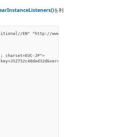
earInstanceListeners()
を利
itional//EN" "http://www.w3.org/TR/html4/loose.dtd">

; charset=EUC-JP">
