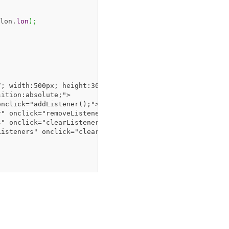
lon.
lon
)
;
; width:500px; height:300px; top:0px; left:20px; positio
ition:absolute;">

nclick="addListener();"><br>

" onclick="removeListener();"><br>

" onclick="clearListeners();"><br>

isteners" onclick="clearInstanceListeners();">
