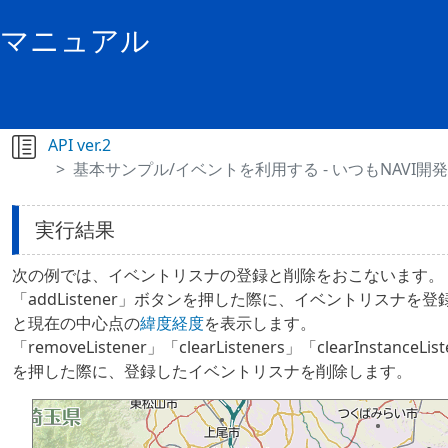
PIマニュアル
API ver.2
基本サンプル/イベントを利用する - いつもNAVI開発キ
実行結果
次の例では、イベントリスナの登録と削除をおこないます。
「addListener」ボタンを押した際に、イベントリスナ
と現在の中心点の
緯度経度
を表示します。
「removeListener」「clearListeners」「clearInstan
を押した際に、登録したイベントリスナを削除します。