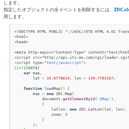
します。
指定したオブジェクトの全イベントを削除するには、
ZDC.cl
用します。
<!DOCTYPE HTML PUBLIC "-//W3C//DTD HTML 4.01 Trans
<html>

<head>

<meta http-equiv="Content-Type" content="text/html
<
script type
=
"text/javascript"
>
//<![CDATA[
var
 map
,
        lat 
=
35.6778614
,
 lon 
=
139.7703167
;
function
 loadMap
(
)
{
        map 
=
new
 ZDC.
Map
(
            document.
getElementById
(
'ZMap'
)
,
{
                latlon
:
new
 ZDC.
LatLon
(
lat
,
 lon
)
,
                zoom
:
3
}
)
;