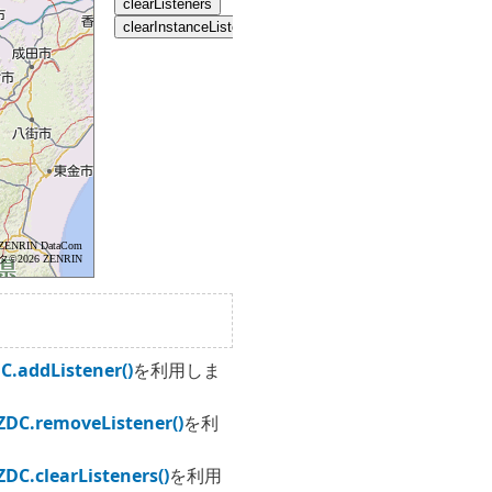
C.addListener()
を利用しま
ZDC.removeListener()
を利
ZDC.clearListeners()
を利用