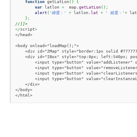
function
 getLatLon
(
)
{
var
 latlon 
=
  map.
getLatLon
(
)
;
alert
(
'緯度：'
+
 latlon.
lat
+
' 経度：'
+
 lat
}
;
//]]>
</
script
>
</head>

<body onload="loadMap();">

    <div id="ZMap" style="border:1px solid #777777
    <div id="IBox" style="top:0px; left:540px; pos
        <input type="button" value="addListener" o
        <input type="button" value="removeListener
        <input type="button" value="clearListeners
        <input type="button" value="clearInstanceL
    </div>

</body>

</html>