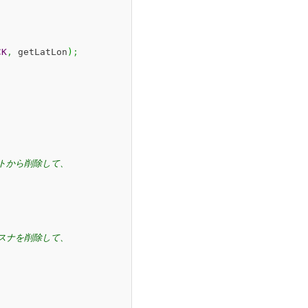
CK
,
 getLatLon
)
;
トから削除して、

スナを削除して、
