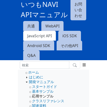
いつもNAVI
お問
い合
APIマニュアル
わせ
共通
WebAPI
JavaScript API
iOS SDK
Android SDK
その他API
Q&A
ホーム
はじめに
開発マニュアル
スタートガイド
基本サンプル
応用サンプル
クラスリファレンス
関連資料