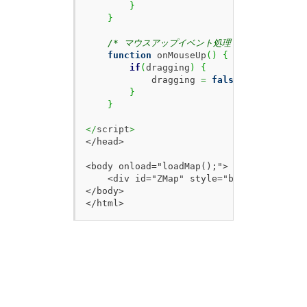
}
}
/* マウスアップイベント処理 */
function
 onMouseUp
(
)
{
if
(
dragging
)
{
            dragging 
=
false
;
}
}
</
script
>
</head>

<body onload="loadMap();">

    <div id="ZMap" style="border:1px sol
</body>

</html>