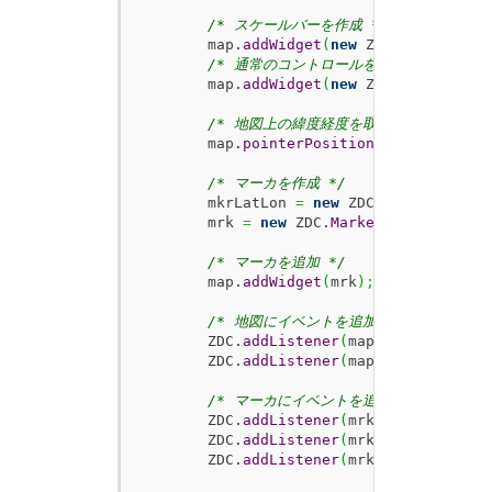
/* スケールバーを作成 */
        map.
addWidget
(
new
 ZDC.
ScaleBar
(
)
/* 通常のコントロールを表示 */
        map.
addWidget
(
new
 ZDC.
Control
(
)
)
/* 地図上の緯度経度を取得(getPointer
        map.
pointerPositionOn
(
)
;
/* マーカを作成 */
        mkrLatLon 
=
new
 ZDC.
LatLon
(
lat
,
 
        mrk 
=
new
 ZDC.
Marker
(
mkrLatLon
)
;
/* マーカを追加 */
        map.
addWidget
(
mrk
)
;
/* 地図にイベントを追加 */
        ZDC.
addListener
(
map
,
 ZDC.
MAP_MOU
        ZDC.
addListener
(
map
,
 ZDC.
MAP_MOU
/* マーカにイベントを追加 */
        ZDC.
addListener
(
mrk
,
 ZDC.
MARKER_
        ZDC.
addListener
(
mrk
,
 ZDC.
MARKER_
        ZDC.
addListener
(
mrk
,
 ZDC.
MARKER_