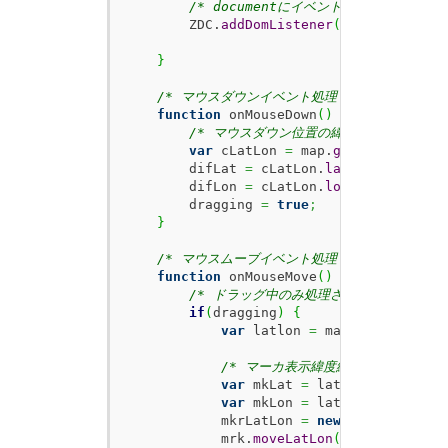
/* documentにイベントを追加 */
        ZDC.
addDomListener
(
document
,
'mo
}
/* マウスダウンイベント処理 */
function
 onMouseDown
(
)
{
/* マウスダウン位置の緯度経度とマーカの
var
 cLatLon 
=
 map.
getPointerPosi
        difLat 
=
 cLatLon.
lat
-
 mkrLatLon
        difLon 
=
 cLatLon.
lon
-
 mkrLatLon
        dragging 
=
true
;
}
/* マウスムーブイベント処理 */
function
 onMouseMove
(
)
{
/* ドラッグ中のみ処理させる */
if
(
dragging
)
{
var
 latlon 
=
 map.
getPointerP
/* マーカ表示緯度経度を取得 */
var
 mkLat 
=
 latlon.
lat
-
 dif
var
 mkLon 
=
 latlon.
lon
-
 dif
            mkrLatLon 
=
new
 ZDC.
LatLon
(
m
            mrk.
moveLatLon
(
mkrLatLon
)
;