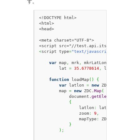
す。
<!DOCTYPE html>

<html>

<head>

<meta charset="UTF-8">

<
script type
=
"text/javascript"
>
var
 map
,
 mrk
,
 mkrLatLon
,
 dragging
,
 d
        lat 
=
35.6778614
,
 lon 
=
139.7703
function
 loadMap
(
)
{
var
 latlon 
=
new
 ZDC.
LatLon
(
lat
,
        map 
=
new
 ZDC.
Map
(
            document.
getElementById
(
'ZMa
{
                latlon
:
 latlon
,
                zoom
:
9
,
                mapType
:
 ZDC.
MAPTYPE_HIG
}
)
;