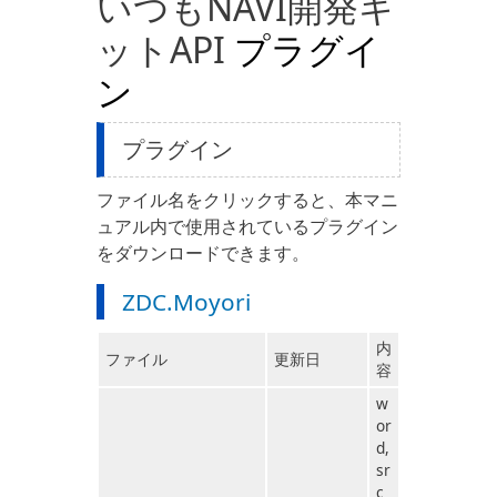
いつもNAVI開発キ
ットAPI
プラグイ
ン
プラグイン
ファイル名をクリックすると、本マニ
ュアル内で使用されているプラグイン
をダウンロードできます。
ZDC.Moyori
内
ファイル
更新日
容
w
or
d,
sr
c