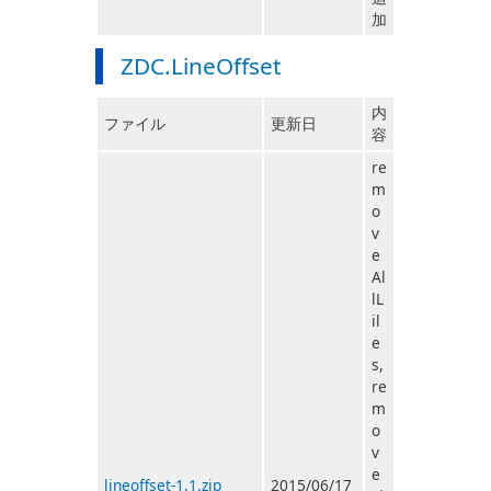
加
ZDC.LineOffset
内
ファイル
更新日
容
re
m
o
v
e
Al
lL
il
e
s,
re
m
o
v
e
lineoffset-1.1.zip
2015/06/17