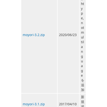
ht
y
p
e,
n
ot
m
moyori-3.2.zip
2020/06/23
ul
til
a
n
g
u
a
g
e
を
追
加
新
規
moyori-3.1.zip
2017/04/10
追