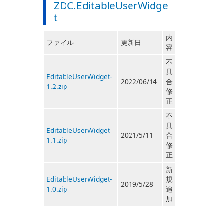
ZDC.EditableUserWidge
t
内
ファイル
更新日
容
不
具
EditableUserWidget-
2022/06/14
合
1.2.zip
修
正
不
具
EditableUserWidget-
2021/5/11
合
1.1.zip
修
正
新
EditableUserWidget-
規
2019/5/28
1.0.zip
追
加