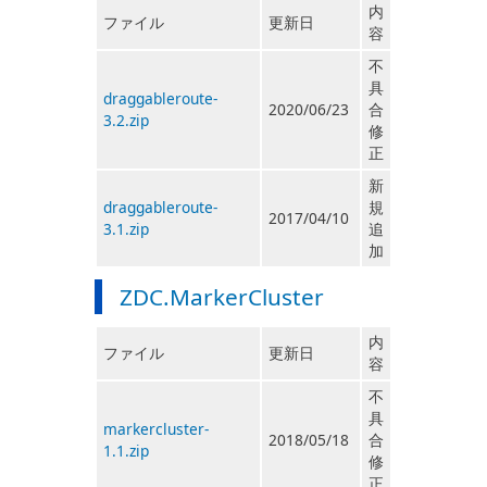
内
ファイル
更新日
容
不
具
draggableroute-
2020/06/23
合
3.2.zip
修
正
新
draggableroute-
規
2017/04/10
3.1.zip
追
加
ZDC.MarkerCluster
内
ファイル
更新日
容
不
具
markercluster-
2018/05/18
合
1.1.zip
修
正