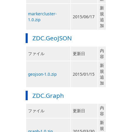
新
markercluster-
規
2015/06/17
1.0.zip
追
加
ZDC.GeoJSON
内
ファイル
更新日
容
新
規
geojson-1.0.zip
2015/01/15
追
加
ZDC.Graph
内
ファイル
更新日
容
新
規
graph-1.0.zip
2015/03/30