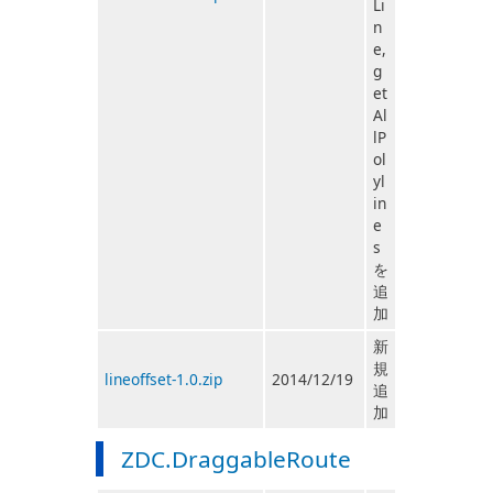
Li
n
e,
g
et
Al
lP
ol
yl
in
e
s
を
追
加
新
規
lineoffset-1.0.zip
2014/12/19
追
加
ZDC.DraggableRoute