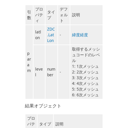
プロ
デフ
引
タイ
パテ
ォル
説明
数
プ
ィ
ト
ZDC
latl
.Lat
-
緯度経度
on
Lon
取得するメッシ
p
ュコードのレベ
ar
ル
a
1: 1次メッシュ
leve
num
m
-
2: 2次メッシュ
l
ber
3: 3次メッシュ
4: 4次メッシュ
5: 5次メッシュ
6: 6次メッシュ
結果オブジェクト
プロ
パテ
タイプ
説明