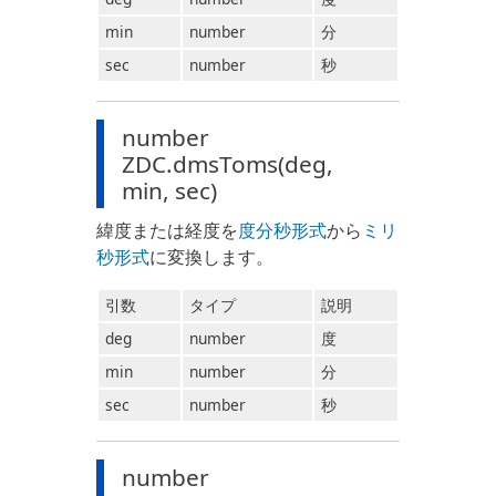
min
number
分
sec
number
秒
number
ZDC.dmsToms(deg,
min, sec)
緯度または経度を
度分秒形式
から
ミリ
秒形式
に変換します。
引数
タイプ
説明
deg
number
度
min
number
分
sec
number
秒
number