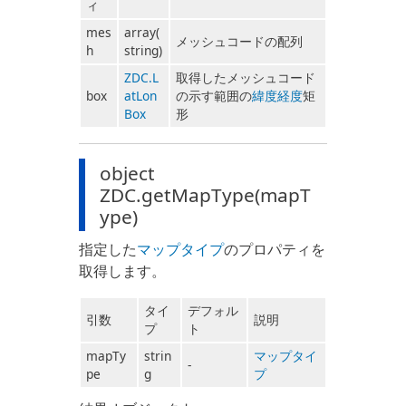
ィ
mes
array(
メッシュコードの配列
h
string)
ZDC.L
取得したメッシュコード
box
atLon
の示す範囲の
緯度経度
矩
Box
形
object
ZDC.getMapType(mapT
ype)
指定した
マップタイプ
のプロパティを
取得します。
タイ
デフォル
引数
説明
プ
ト
mapTy
strin
マップタイ
-
pe
g
プ