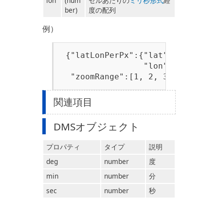
lon
(num
セルあたりの
ミリ秒形式
経
ber)
度の配列
例）
 {"latLonPerPx":{"lat":[334640.5
                 "lon":[410694.1
  "zoomRange":[1, 2, 3, …, 18]}
関連項目
DMSオブジェクト
プロパティ
タイプ
説明
deg
number
度
min
number
分
sec
number
秒