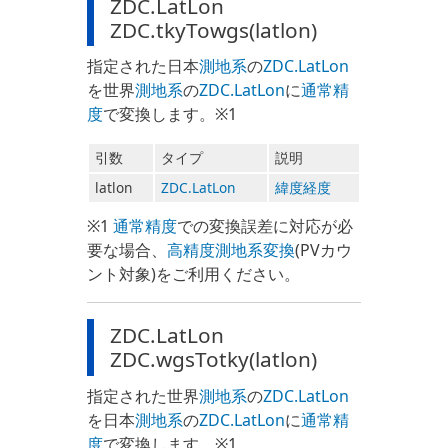
ZDC.LatLon
ZDC.tkyTowgs(latlon)
指定された日本
測地系
の
ZDC.LatLon
を世界
測地系
の
ZDC.LatLon
に
通常精
度
で変換します。※1
引数
タイプ
説明
latlon
ZDC.LatLon
緯度経度
※1
通常精度
での変換誤差に対応が必
要な場合、
高精度測地系変換
(PVカウ
ント対象)をご利用ください。
ZDC.LatLon
ZDC.wgsTotky(latlon)
指定された世界
測地系
の
ZDC.LatLon
を日本
測地系
の
ZDC.LatLon
に
通常精
度
で変換します。※1