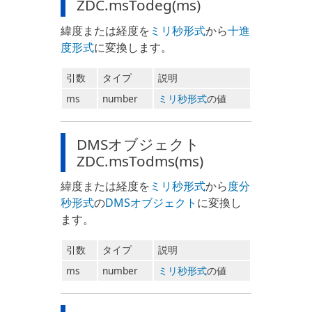
ZDC.msTodeg(ms)
緯度または経度を
ミリ秒形式
から
十進
度形式
に変換します。
引数
タイプ
説明
ms
number
ミリ秒形式
の値
DMSオブジェクト
ZDC.msTodms(ms)
緯度または経度を
ミリ秒形式
から
度分
秒形式
の
DMSオブジェクト
に変換し
ます。
引数
タイプ
説明
ms
number
ミリ秒形式
の値