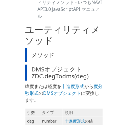
ィリティメソッド - いつもNAVI
API3.0 JavaScriptAPI マニュア
ル
ユーティリティメ
ソッド
メソッド
DMSオブジェクト
ZDC.degTodms(deg)
緯度または経度を
十進度形式
から
度分
秒形式
の
DMSオブジェクト
に変換し
ます。
引数
タイプ
説明
deg
number
十進度形式
の値