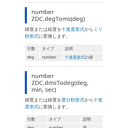
number
ZDC.degToms(deg)
緯度または経度を
十進度形式
から
ミリ
秒形式
に変換します。
引数
タイプ
説明
deg
number
十進度形式
の値
number
ZDC.dmsTodeg(deg,
min, sec)
緯度または経度を
度分秒形式
から
十進
度形式
に変換します。
引数
タイプ
説明
deg
number
度