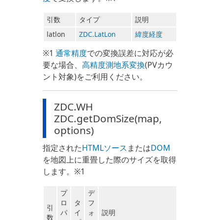
引数
タイプ
説明
latlon
ZDC.LatLon
緯度経度
※1
通常精度
での変換誤差に対応が必
要な場合、
高精度測地系変換
(PVカウ
ント対象)をご利用ください。
ZDC.WH
ZDC.getDomSize(map,
options)
指定された
HTMLソース
または
DOM
を地図上に重畳した際のサイズを取得
します。※1
プ
デ
ロ
タ
フ
引
パ
イ
ォ
説明
数