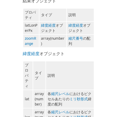
結果オブジェクト
プロパ
タイプ
説明
ティ
latLonP
緯度経度
オブ
緯度経度
オブ
erPx
ジェクト
ジェクト
zoomR
array(number
縮尺番号
の配
ange
)
列
緯度経度
オブジェクト
プ
ロ
タイ
パ
説明
プ
テ
ィ
array
各
縮尺レベル
におけるピク
lat
(num
セルあたりの
ミリ秒形式
緯
ber)
度の配列
array
各
縮尺レベル
におけるピク