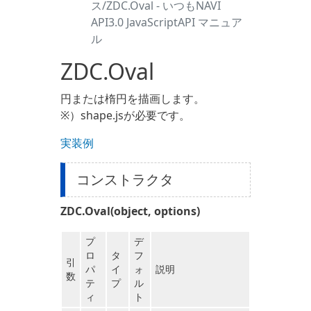
ス/ZDC.Oval - いつもNAVI
API3.0 JavaScriptAPI マニュア
ル
ZDC.Oval
円または楕円を描画します。
※）shape.jsが必要です。
実装例
コンストラクタ
ZDC.Oval(object, options)
プ
デ
ロ
タ
フ
引
パ
イ
ォ
説明
数
テ
プ
ル
ィ
ト