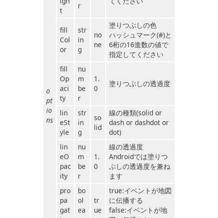
igh
てください
r
t
塗りつぶしの色
fill
str
no
ハッシュマーク(#)と
Col
in
ne
6桁の16進数の値で
or
g
指定してください
fill
nu
Op
m
1.
塗りつぶしの透過度
aci
be
0
o
ty
r
pt
io
lin
str
線の種類(solid or
so
ns
eSt
in
dash or dashdot or
lid
yle
g
dot)
lin
nu
線の透過度
eO
m
1.
Androidでは塗りつ
pac
be
0
ぶしの透過度を兼ね
ity
r
ます
pro
bo
true:イベントが地図
pa
ol
tr
に伝播する
gat
ea
ue
false:イベントが地