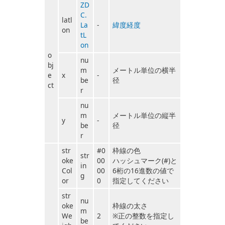
ZD
C.
latl
La
-
緯度経度
on
tL
on
o
nu
bj
m
メートル単位の横半
e
x
-
be
径
ct
r
nu
m
メートル単位の縦半
y
-
be
径
r
str
#0
枠線の色
str
oke
00
ハッシュマーク(#)と
in
Col
00
6桁の16進数の値で
g
or
0
指定してください
str
nu
oke
枠線の太さ
m
We
2
※正の整数を指定し
be