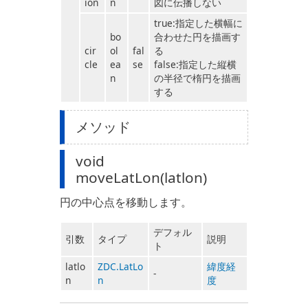
ion
n
図に伝播しない
true:指定した横幅に
bo
合わせた円を描画す
cir
ol
fal
る
cle
ea
se
false:指定した縦横
n
の半径で楕円を描画
する
メソッド
void
moveLatLon(latlon)
円の中心点を移動します。
デフォル
引数
タイプ
説明
ト
latlo
ZDC.LatLo
緯度経
-
n
n
度