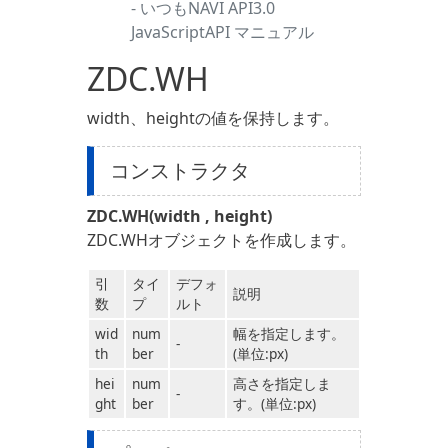
- いつもNAVI API3.0
JavaScriptAPI マニュアル
ZDC.WH
width、heightの値を保持します。
コンストラクタ
ZDC.WH(width , height)
ZDC.WHオブジェクトを作成します。
引
タイ
デフォ
説明
数
プ
ルト
wid
num
幅を指定します。
-
th
ber
(単位:px)
hei
num
高さを指定しま
-
ght
ber
す。(単位:px)