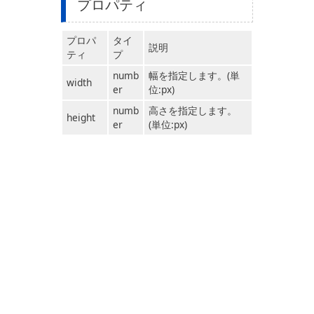
プロパティ
プロパ
タイ
説明
ティ
プ
numb
幅を指定します。(単
width
er
位:px)
numb
高さを指定します。
height
er
(単位:px)