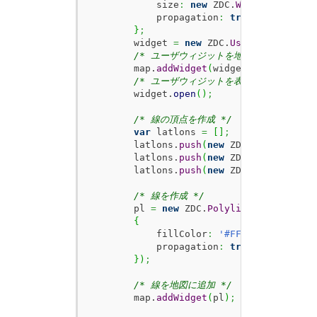
            size
:
new
 ZDC.
WH
(
100
,
40
)
,
            propagation
:
true
}
;
        widget 
=
new
 ZDC.
UserWidget
(
map.
/* ユーザウィジットを地図に追加 */
        map.
addWidget
(
widget
)
;
/* ユーザウィジットを表示 */
        widget.
open
(
)
;
/* 線の頂点を作成 */
var
 latlons 
=
[
]
;
        latlons.
push
(
new
 ZDC.
LatLon
(
35.7
        latlons.
push
(
new
 ZDC.
LatLon
(
35.7
        latlons.
push
(
new
 ZDC.
LatLon
(
35.6
/* 線を作成 */
        pl 
=
new
 ZDC.
Polyline
(
 latlons
,
{
            fillColor
:
'#FF0000'
,
            propagation
:
true
}
)
;
/* 線を地図に追加 */
        map.
addWidget
(
pl
)
;