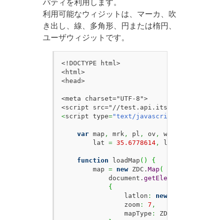
パティを利用します。
利用可能なウィジットは、マーカ、吹
き出し、線、多角形、円または楕円、
ユーザウィジットです。
<!DOCTYPE html>

<html>

<head>

<meta charset="UTF-8">

<
script type
=
"text/javascript"
>
var
 map
,
 mrk
,
 pl
,
 ov
,
 widget
,
        lat 
=
35.6778614
,
 lon 
=
139.7703
function
 loadMap
(
)
{
        map 
=
new
 ZDC.
Map
(
            document.
getElementById
(
'ZMa
{
                latlon
:
new
 ZDC.
LatLon
(
l
                zoom
:
7
,
                mapType
:
 ZDC.
MAPTYPE_HIG