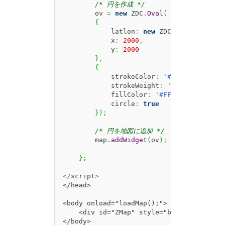
/* 円を作成 */
        ov 
=
new
 ZDC.
Oval
(
{
            latlon
:
new
 ZDC.
LatLon
(
35.70
            x
:
2000
,
            y
:
2000
}
,
{
            strokeColor
:
'#000000'
,
            strokeWeight
:
'2'
,
            fillColor
:
'#FF0000'
,
            circle
:
true
}
)
;
/* 円を地図に追加 */
        map.
addWidget
(
ov
)
;
}
;
</
script
>
</head>

<body onload="loadMap();">

    <div id="ZMap" style="border:1px sol
</body>
