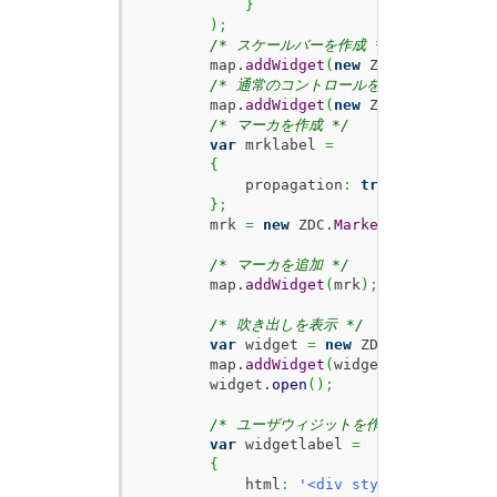
}
)
;
/* スケールバーを作成 */
        map.
addWidget
(
new
 ZDC.
ScaleBar
(
)
/* 通常のコントロールを表示 */
        map.
addWidget
(
new
 ZDC.
Control
(
)
)
/* マーカを作成 */
var
 mrklabel 
=
{
            propagation
:
true
}
;
        mrk 
=
new
 ZDC.
Marker
(
new
 ZDC.
Lat
/* マーカを追加 */
        map.
addWidget
(
mrk
)
;
/* 吹き出しを表示 */
var
 widget 
=
new
 ZDC.
MsgInfo
(
map
        map.
addWidget
(
widget
)
;
        widget.
open
(
)
;
/* ユーザウィジットを作成 */
var
 widgetlabel 
=
{
            html
:
'<div style="backgroun