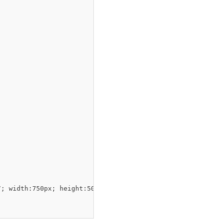
; width:750px; height:500px; top:0px; left:20px; positio