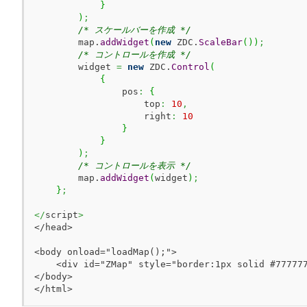
}
)
;
/* スケールバーを作成 */
        map.
addWidget
(
new
 ZDC.
ScaleBar
(
)
)
;
/* コントロールを作成 */
        widget 
=
new
 ZDC.
Control
(
{
                pos
:
{
                    top
:
10
,
                    right
:
10
}
}
)
;
/* コントロールを表示 */
        map.
addWidget
(
widget
)
;
}
;
</
script
>
</head>

<body onload="loadMap();">

    <div id="ZMap" style="border:1px solid #777777
</body>

</html>