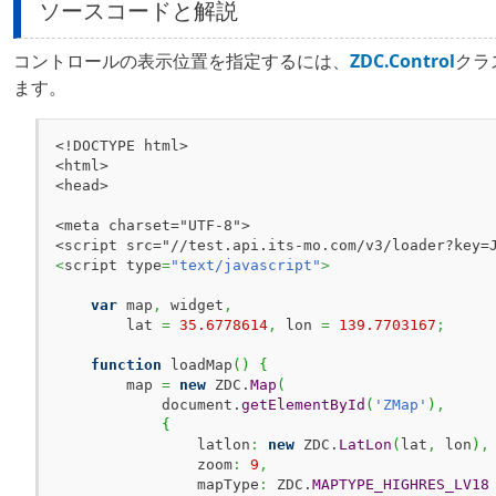
ソースコードと解説
コントロールの表示位置を指定するには、
ZDC.Control
クラ
ます。
<!DOCTYPE html>

<html>

<head>

<meta charset="UTF-8">

<
script type
=
"text/javascript"
>
var
 map
,
 widget
,
        lat 
=
35.6778614
,
 lon 
=
139.7703167
;
function
 loadMap
(
)
{
        map 
=
new
 ZDC.
Map
(
            document.
getElementById
(
'ZMap'
)
,
{
                latlon
:
new
 ZDC.
LatLon
(
lat
,
 lon
)
,
                zoom
:
9
,
                mapType
:
 ZDC.
MAPTYPE_HIGHRES_LV18