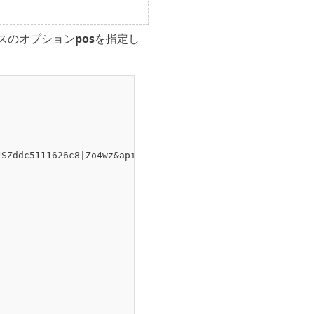
スのオプション
pos
を指定し