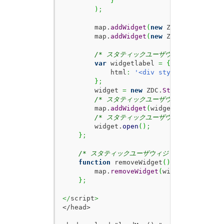
}
)
;
        map.
addWidget
(
new
 ZDC.
ScaleBar
(
)
        map.
addWidget
(
new
 ZDC.
Control
(
)
)
/* スタティックユーザウィジットを作成 *
var
 widgetlabel 
=
{
            html
:
'<div style="backgroun
}
;
        widget 
=
new
 ZDC.
StaticUserWidge
/* スタティックユーザウィジットを追加 *
        map.
addWidget
(
widget
)
;
/* スタティックユーザウィジットを表示 *
        widget.
open
(
)
;
}
;
/* スタティックユーザウィジットを削除 */
function
 removeWidget
(
)
{
        map.
removeWidget
(
widget
)
;
}
;
</
script
>
</head>
