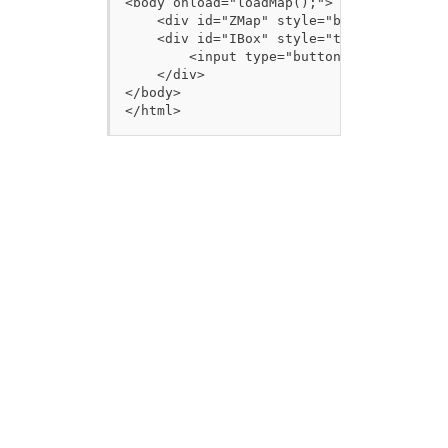
<body onload="loadMap();">

    <div id="ZMap" style="border:1px sol
    <div id="IBox" style="top:20px; left:
        <input type="button" value="remo
    </div>

</body>

</html>