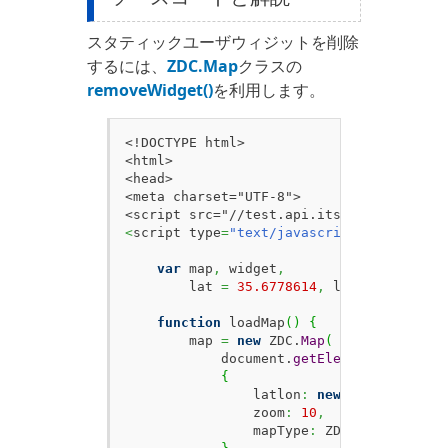
スタティックユーザウィジットを削除
するには、
ZDC.Map
クラスの
removeWidget()
を利用します。
<!DOCTYPE html>

<html>

<head>

<meta charset="UTF-8">

<
script type
=
"text/javascript"
>
var
 map
,
 widget
,
        lat 
=
35.6778614
,
 lon 
=
139.7703
function
 loadMap
(
)
{
        map 
=
new
 ZDC.
Map
(
            document.
getElementById
(
'ZMa
{
                latlon
:
new
 ZDC.
LatLon
(
l
                zoom
:
10
,
                mapType
:
 ZDC.
MAPTYPE_HIG