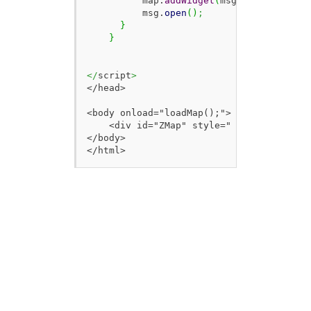
          map.
addWidget
(
msg
)
;
          msg.
open
(
)
;
}
}
</
script
>
</head>

<body onload="loadMap();">

    <div id="ZMap" style=" top:0px; left
</body>

</html>