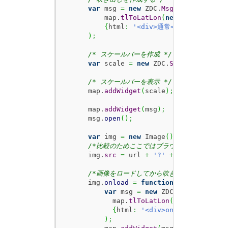
var
 msg 
=
new
 ZDC.
MsgInfo
(
          map.
tlToLatLon
(
new
 ZDC.
TL
(
200
,
{
html
:
'<div>通常</div><img src
)
;
/* スケールバーを作成 */
var
 scale 
=
new
 ZDC.
ScaleBar
(
)
;
/* スケールバーを表示 */
      map.
addWidget
(
scale
)
;
      map.
addWidget
(
msg
)
;
      msg.
open
(
)
;
var
 img 
=
new
 Image
(
)
;
/*比較のためここではブラウザキャッシュを残
      img.
src
=
 url 
+
'?'
+
 Math.
floor
(
 
/*画像をロードしてから吹き出しを作成する*
      img.
onload
=
function
(
)
{
var
 msg 
=
new
 ZDC.
MsgInfo
(
            map.
tlToLatLon
(
new
 ZDC.
TL
(
20
{
html
:
'<div>onload後</div><
)
;