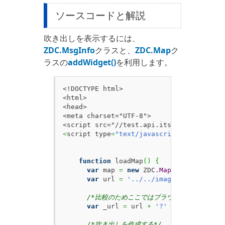
ソースコードと解説
吹き出しを表示するには、
ZDC.MsgInfo
クラスと、
ZDC.Map
ク
ラスの
addWidget()
を利用します。
<!DOCTYPE html>

<html>

<head>

<meta charset="UTF-8">

<
script type
=
"text/javascript"
>
function
 loadMap
(
)
{
var
 map 
=
new
 ZDC.
Map
(
document.
get
var
 url 
=
'../../image/msginfo/loa
/*比較のためここではブラウザキャッシュを残
var
 _url 
=
 url 
+
'?'
+
 Math.
floor
(
/*吹き出しを作成する*/