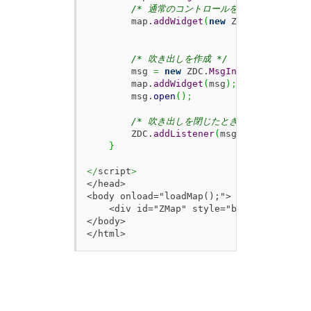
/* 通常のコントロールを表示 */
        map.
addWidget
(
new
 ZDC.
Control
(
)
)
/* 吹き出しを作成 */
        msg 
=
new
 ZDC.
MsgInfo
(
map.
getLat
        map.
addWidget
(
msg
)
;
        msg.
open
(
)
;
/* 吹き出しを閉じたときの動作 */
        ZDC.
addListener
(
msg
,
 ZDC.
MSGINFO
}
</
script
>
</head>

<body onload="loadMap();">

    <div id="ZMap" style="border:1px sol
</body>

</html>