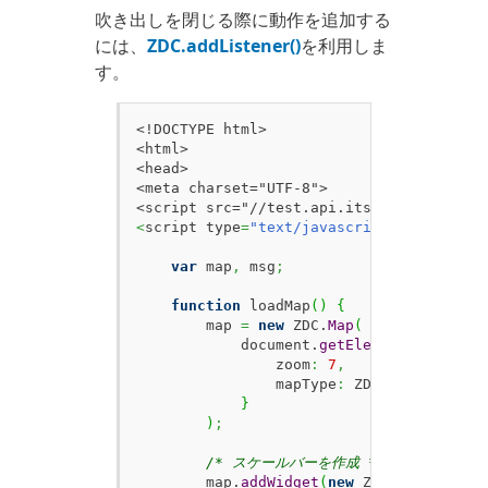
吹き出しを閉じる際に動作を追加する
には、
ZDC.addListener()
を利用しま
す。
<!DOCTYPE html>

<html>

<head>

<meta charset="UTF-8">

<
script type
=
"text/javascript"
>
var
 map
,
 msg
;
function
 loadMap
(
)
{
        map 
=
new
 ZDC.
Map
(
            document.
getElementById
(
'ZMa
                zoom
:
7
,
                mapType
:
 ZDC.
MAPTYPE_HIG
}
)
;
/* スケールバーを作成 */
        map.
addWidget
(
new
 ZDC.
ScaleBar
(
)