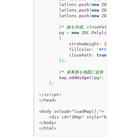
        latlons.
push
(
new
 ZDC.
LatLon
(
35.7
        latlons.
push
(
new
 ZDC.
LatLon
(
35.7
        latlons.
push
(
new
 ZDC.
LatLon
(
35.6
/* 線を作成。closePath:trueで多角形
        pg 
=
new
 ZDC.
Polyline
(
 latlons
,
{
            strokeWeight
:
2
,
            fillColor
:
'#FF0000'
,
            closePath
:
true
}
)
;
/* 多角形を地図に追加 */
        map.
addWidget
(
pg
)
;
}
;
</
script
>
</head>

<body onload="loadMap();">

    <div id="ZMap" style="border:1px sol
</body>

</html>