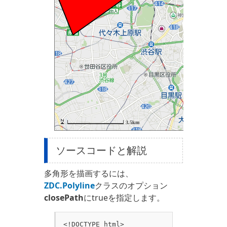
ソースコードと解説
多角形を描画するには、
ZDC.Polyline
クラスのオプション
closePath
にtrueを指定します。
<!DOCTYPE html>
