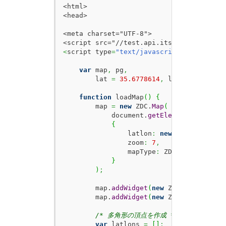
<html>

<head>

<meta charset="UTF-8">

<
script type
=
"text/javascript"
>
var
 map
,
 pg
,
        lat 
=
35.6778614
,
 lon 
=
139.7703
function
 loadMap
(
)
{
        map 
=
new
 ZDC.
Map
(
            document.
getElementById
(
'ZMa
{
                latlon
:
new
 ZDC.
LatLon
(
l
                zoom
:
7
,
                mapType
:
 ZDC.
MAPTYPE_HIG
}
)
;
        map.
addWidget
(
new
 ZDC.
ScaleBar
(
)
        map.
addWidget
(
new
 ZDC.
Control
(
)
)
/* 多角形の頂点を作成 */
var
 latlons 
=
[
]
;