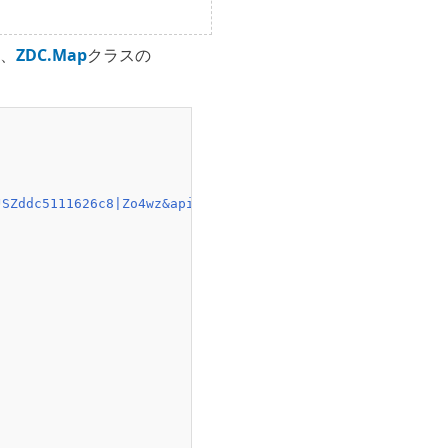
、
ZDC.Map
クラスの
JSZddc5111626c8|Zo4wz&api=zdcmap.js,detail.js,control.js