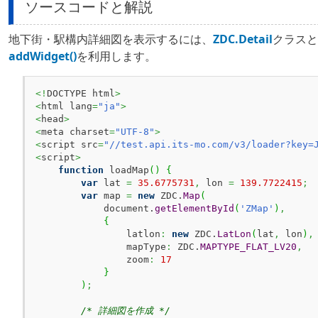
ソースコードと解説
地下街・駅構内詳細図を表示するには、
ZDC.Detail
クラスと
addWidget()
を利用します。
<!
DOCTYPE html
>
<
html lang
=
"ja"
>
<
head
>
<
meta charset
=
"UTF-8"
>
<
script src
=
"//test.api.its-mo.com/v3/loader?key=
<
script
>
function
 loadMap
(
)
{
var
 lat 
=
35.6775731
,
 lon 
=
139.7722415
;
var
 map 
=
new
 ZDC.
Map
(
            document.
getElementById
(
'ZMap'
)
,
{
                latlon
:
new
 ZDC.
LatLon
(
lat
,
 lon
)
,
                mapType
:
 ZDC.
MAPTYPE_FLAT_LV20
,
                zoom
:
17
}
)
;
/* 詳細図を作成 */