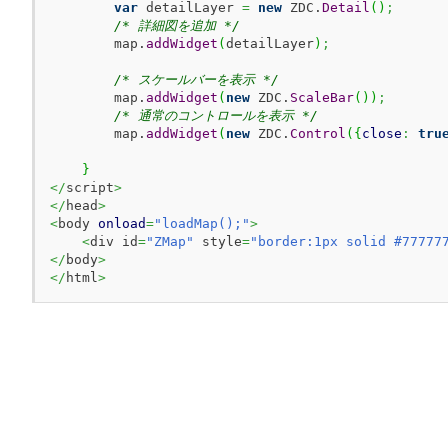
var
 detailLayer 
=
new
 ZDC.
Detail
(
)
;
/* 詳細図を追加 */
        map.
addWidget
(
detailLayer
)
;
/* スケールバーを表示 */
        map.
addWidget
(
new
 ZDC.
ScaleBar
(
)
)
;
/* 通常のコントロールを表示 */
        map.
addWidget
(
new
 ZDC.
Control
(
{
close
:
tru
}
</
script
>
</
head
>
<
body 
onload
=
"loadMap();"
>
<
div id
=
"ZMap"
 style
=
"border:1px solid #77777
</
body
>
</
html
>
pyright(C) 2025 ZENRIN DataCom CO.,LTD. All Rights Reserv