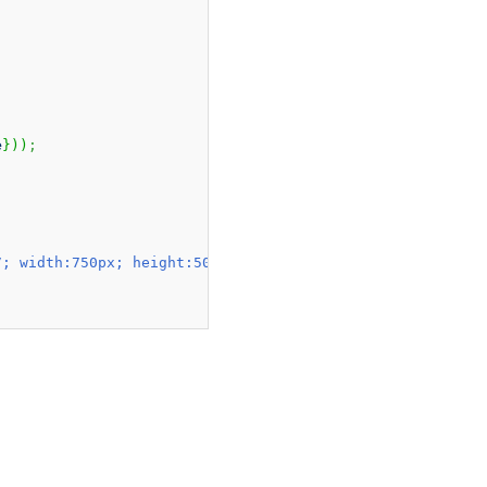
e
}
)
)
;
7; width:750px; height:500px; top:0px; left:20px; positi
ed.