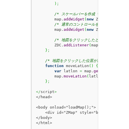
)
;
/* スケールバーを作成 */
        map.
addWidget
(
new
 ZDC.
ScaleBar
(
)
/* 通常のコントロールを表示 */
        map.
addWidget
(
new
 ZDC.
Control
(
)
)
/* 地図をクリックしたときの動作 */
        ZDC.
addListener
(
map
,
 ZDC.
MAP_CLI
}
;
/* 地図をクリックした位置が新しい中心点にな
function
 moveLatLon
(
)
{
var
 latlon 
=
 map.
getClickLatLon
(
        map.
moveLatLon
(
latlon
)
;
}
;
</
script
>
</head>

<body onload="loadMap();">

    <div id="ZMap" style="border:1px sol
</body>

</html>