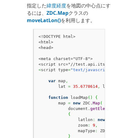
指定した
緯度経度
を地図の中心点にす
るには、
ZDC.Map
クラスの
moveLatLon()
を利用します。
<!DOCTYPE html>

<html>

<head>

<meta charset="UTF-8">

<
script type
=
"text/javascript"
>
var
 map
,
        lat 
=
35.6778614
,
 lon 
=
139.7703
function
 loadMap
(
)
{
        map 
=
new
 ZDC.
Map
(
            document.
getElementById
(
'ZMa
{
                latlon
:
new
 ZDC.
LatLon
(
l
                zoom
:
9
,
                mapType
:
 ZDC.
MAPTYPE_HIG
}