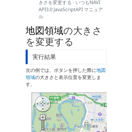
きさを変更する - いつもNAVI
API3.0 JavaScriptAPI マニュア
ル
地図領域
の大きさ
を変更する
実行結果
次の例では、ボタンを押した際に
地図
領域
の大きさと表示位置を変更しま
す。