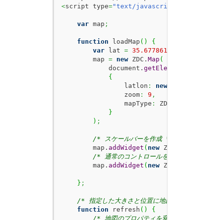
<
script type
=
"text/javascript"
>
var
 map
;
function
 loadMap
(
)
{
var
 lat 
=
35.6778614
,
 lon 
=
139.
        map 
=
new
 ZDC.
Map
(
            document.
getElementById
(
'ZMa
{
                latlon
:
new
 ZDC.
LatLon
(
l
                zoom
:
9
,
                mapType
:
 ZDC.
MAPTYPE_HIG
}
)
;
/* スケールバーを作成 */
        map.
addWidget
(
new
 ZDC.
ScaleBar
(
)
/* 通常のコントロールを表示 */
        map.
addWidget
(
new
 ZDC.
Control
(
)
)
}
;
/* 指定した大きさと位置に地図を表示する */
function
 refresh
(
)
{
/* 地図のプロパティを変更 */