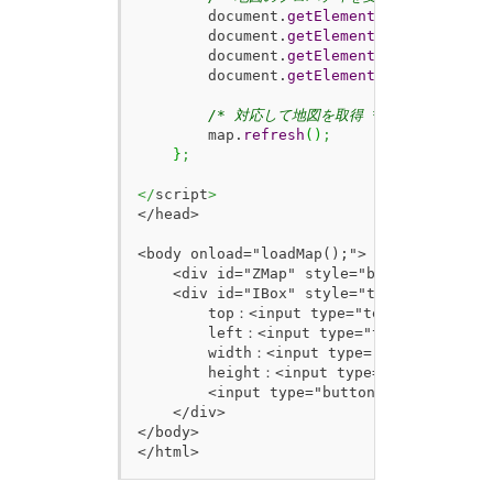
        document.
getElementById
(
'ZMap'
)
.
        document.
getElementById
(
'ZMap'
)
.
        document.
getElementById
(
'ZMap'
)
.
        document.
getElementById
(
'ZMap'
)
.
/* 対応して地図を取得 */
        map.
refresh
(
)
;
}
;
</
script
>
</head>

<body onload="loadMap();">

    <div id="ZMap" style="border:1px sol
    <div id="IBox" style="top:0px; left:5
        top：<input type="text" id="t" si
        left：<input type="text" id="l" s
        width：<input type="text" id="w" 
        height：<input type="text" id="h"
        <input type="button" value="refre
    </div>

</body>

</html>