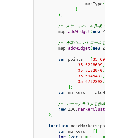
                   mapType
:
 ZDC.
MAPTYPE_
}
)
;
/* スケールバーを作成 */
        map.
addWidget
(
new
 ZDC.
ScaleBar
(
)
/* 通常のコントロールを表示 */
        map.
addWidget
(
new
 ZDC.
Control
(
)
)
var
 points 
=
[
35.6993834
,
139.842
35.6228699
,
139.9333972
,
3
35.7152940
,
139.8396549
,
3
35.6945432
,
139.9922836
,
3
35.6792393
,
139.5693625
,
3
]
;
var
 markers 
=
 makeMarkers
(
points
/* マーカクラスタを作成する */
new
 ZDC.
MarkerCluster
(
map
,
{
mark
}
;
function
 makeMarkers
(
points
)
{
var
 markers 
=
[
]
;
for
(
var
 i 
=
0
,
 j 
=
 points.
lengt