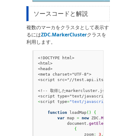
ソースコードと解説
複数のマーカをクラスタとして表示す
るには
ZDC.MarkerCluster
クラスを
利用します。
<!DOCTYPE html>

<html>

<head>

<meta charset="UTF-8">

<script src="//test.api.its-mo.com/v3/lo
<!-- 取得したmarkercluster.jsを別途インクルー
<
script type
=
"text/javascript"
>
function
 loadMap
(
)
{
var
 map 
=
new
 ZDC.
Map
(
            document.
getElementById
(
'ZMa
{
                   zoom
:
3
,