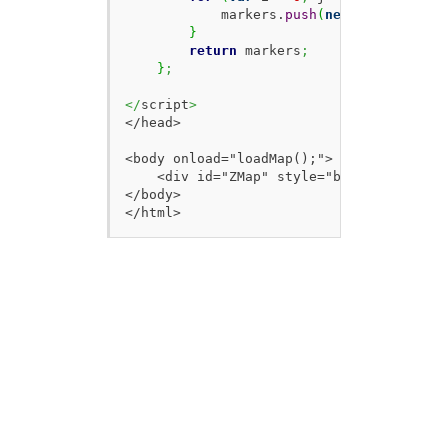
            markers.
push
(
new
 ZDC.
Marker
(
}
return
 markers
;
}
;
</
script
>
</head>

<body onload="loadMap();">

    <div id="ZMap" style="border:1px sol
</body>

</html>