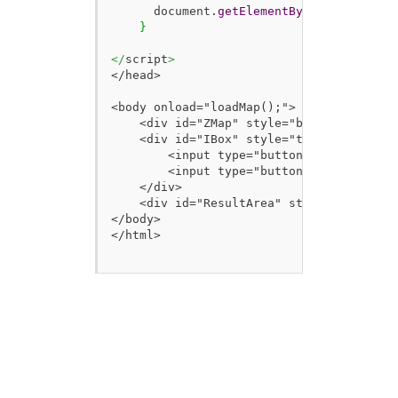
      document.
getElementById
(
'ResultAre
}
</
script
>
</head>

<body onload="loadMap();">

    <div id="ZMap" style="border:1px sol
    <div id="IBox" style="top:40px; right
        <input type="button" value="検索実
        <input type="button" value="結果削
    </div>

    <div id="ResultArea" style="border:1
</body>

</html>
