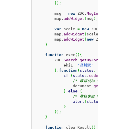
}
)
;
        msg 
=
new
 ZDC.
MsgInfo
(
latlon
,
{
o
        map.
addWidget
(
msg
)
;
var
 scale 
=
new
 ZDC.
ScaleBar
(
)
;
        map.
addWidget
(
scale
)
;
        map.
addWidget
(
new
 ZDC.
Control
(
)
)
}
function
 exec
(
)
{
        ZDC.
Search
.
getByJorudan
(
'sen.cgi
            eki1
:
'品川駅'
}
,
function
(
status
,
 res
)
{
if
(
status
.
code
===
200
)
{
/* 取得成功 */
                document.
getElementById
(
}
else
{
/* 取得失敗 */
alert
(
status
.
text
)
;
}
}
)
;
}
function
 clearResult
(
)
{