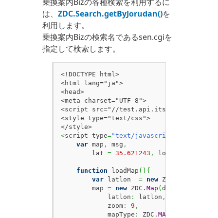
乗換案内Bizの各種検索を利用するに
は、
ZDC.Search.getByJorudan()
を
利用します。
乗換案内Bizの検索名であるsen.cgiを
指定して検索します。
<!DOCTYPE html>

<html lang="ja">

<head>

<meta charset="UTF-8">

<script src="//test.api.its-mo.com/v3/lo
<style type="text/css">

<
script type
=
"text/javascript"
>
var
 map
,
 msg
,
        lat 
=
35.621243
,
 lon 
=
139.75037
function
 loadMap
(
)
{
var
 latlon  
=
new
 ZDC.
LatLon
(
lat
        map 
=
new
 ZDC.
Map
(
document.
getEl
            latlon
:
 latlon
,
            zoom
:
9
,
            mapType
:
 ZDC.
MAPTYPE_HIGHRES