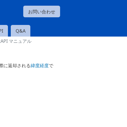
お問い合わせ
I
Q&A
iptAPI マニュアル
際に返却される
緯度経度
で