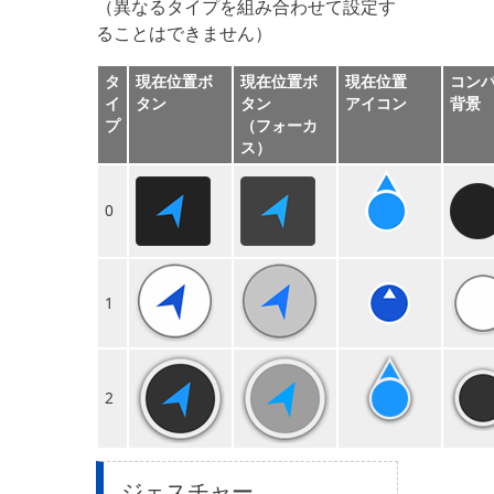
（異なるタイプを組み合わせて設定す
ることはできません）
タ
現在位置ボ
現在位置ボ
現在位置
コン
イ
タン
タン
アイコン
背景
プ
（フォーカ
ス）
0
1
2
ジェスチャー