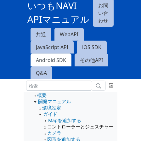
いつもNAVI
お問
い合
APIマニュアル
わせ
共通
WebAPI
JavaScript API
iOS SDK
Android SDK
その他API
Q&A
概要
開発マニュアル
環境設定
ガイド
Mapを追加する
コントローラーとジェスチャー
カメラ
図形を追加する