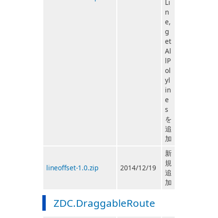
Li
n
e,
g
et
Al
lP
ol
yl
in
e
s
を
追
加
新
規
lineoffset-1.0.zip
2014/12/19
追
加
ZDC.DraggableRoute