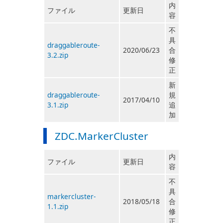
内
ファイル
更新日
容
不
具
draggableroute-
2020/06/23
合
3.2.zip
修
正
新
draggableroute-
規
2017/04/10
3.1.zip
追
加
ZDC.MarkerCluster
内
ファイル
更新日
容
不
具
markercluster-
2018/05/18
合
1.1.zip
修
正