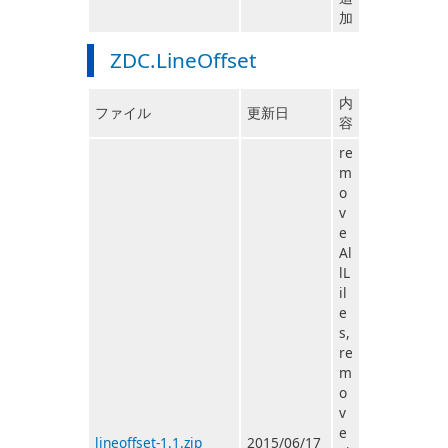
加
ZDC.LineOffset
内
ファイル
更新日
容
re
m
o
v
e
Al
lL
il
e
s,
re
m
o
v
e
lineoffset-1.1.zip
2015/06/17