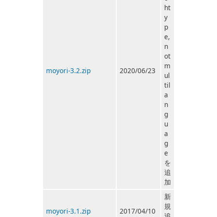
ht
y
p
e,
n
ot
m
moyori-3.2.zip
2020/06/23
ul
til
a
n
g
u
a
g
e
を
追
加
新
規
moyori-3.1.zip
2017/04/10
追