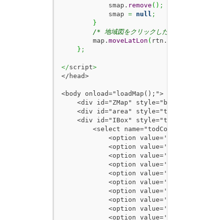
            smap.
remove
(
)
;
            smap 
=
null
;
}
/* 地域図をクリックした位置を取得して地
        map.
moveLatLon
(
rtn.
latlon
)
;
}
;
</
script
>
</head>

<body onload="loadMap();">

    <div id="ZMap" style="border:1px sol
    <div id="area" style="top:560px; lef
    <div id="IBox" style="top:520px; left
        <select name="todCode" id="todCod
            <option value='01a'>北海道西部<
            <option value='01b'>北海道東部<
            <option value='02'>青森県</opt
            <option value='03'>岩手県</opt
            <option value='04'>宮城県</opt
            <option value='05'>秋田県</opt
            <option value='06'>山形県</opt
            <option value='07'>福島県</opt
            <option value='08'>茨城県</opt
            <option value='09'>栃木県</opt