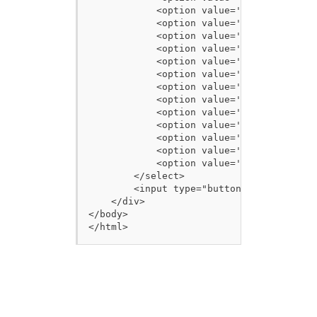
            <option value='35'>山口県</opt
            <option value='36'>徳島県</opt
            <option value='37'>香川県</opt
            <option value='38'>愛媛県</opt
            <option value='39'>高知県</opt
            <option value='40'>福岡県</opt
            <option value='41'>佐賀県</opt
            <option value='42'>長崎県</opt
            <option value='43'>熊本県</opt
            <option value='44'>大分県</opt
            <option value='45'>宮崎県</opt
            <option value='46'>鹿児島県</op
            <option value='47'>沖縄県</opt
        </select>

        <input type="button" value="地域図
    </div>

</body>

</html>