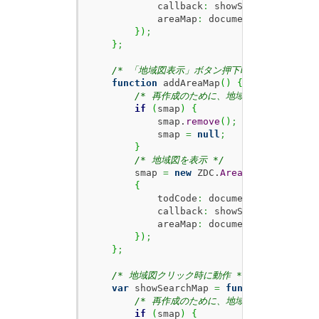
            callback
:
 showSearchMap
,
            areaMap
:
 document.
getElement
}
)
;
}
;
/* 「地域図表示」ボタン押下時に動作 */
function
 addAreaMap
(
)
{
/* 再作成のために、地域図があれば消す *
if
(
smap
)
{
            smap.
remove
(
)
;
            smap 
=
null
;
}
/* 地域図を表示 */
        smap 
=
new
 ZDC.
AreaMap
(
{
            todCode
:
 document.
getElement
            callback
:
 showSearchMap
,
            areaMap
:
 document.
getElement
}
)
;
}
;
/* 地域図クリック時に動作 */
var
 showSearchMap 
=
function
(
rtn
)
{
/* 再作成のために、地域図があれば消す *
if
(
smap
)
{