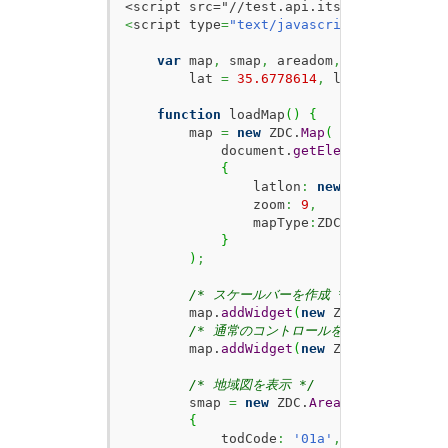
<
script type
=
"text/javascript"
>
var
 map
,
 smap
,
 areadom
,
        lat 
=
35.6778614
,
 lon 
=
139.7703
function
 loadMap
(
)
{
        map 
=
new
 ZDC.
Map
(
            document.
getElementById
(
'ZMa
{
                latlon
:
new
 ZDC.
LatLon
(
l
                zoom
:
9
,
                mapType
:
ZDC.
MAPTYPE_HIGH
}
)
;
/* スケールバーを作成 */
        map.
addWidget
(
new
 ZDC.
ScaleBar
(
)
/* 通常のコントロールを表示 */
        map.
addWidget
(
new
 ZDC.
Control
(
)
)
/* 地域図を表示 */
        smap 
=
new
 ZDC.
AreaMap
(
{
            todCode
:
'01a'
,