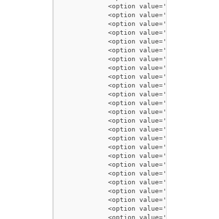
            <option value='10'>群馬県</opt
            <option value='11'>埼玉県</opt
            <option value='12'>千葉県</opt
            <option value='13'>東京都</opt
            <option value='14'>神奈川県</op
            <option value='15'>新潟県</opt
            <option value='16'>富山県</opt
            <option value='17'>石川県</opt
            <option value='18'>福井県</opt
            <option value='19'>山梨県</opt
            <option value='20'>長野県</opt
            <option value='21'>岐阜県</opt
            <option value='22'>静岡県</opt
            <option value='23'>愛知県</opt
            <option value='24'>三重県</opt
            <option value='25'>滋賀県</opt
            <option value='26'>京都府</opt
            <option value='27'>大阪府</opt
            <option value='28'>兵庫県</opt
            <option value='29'>奈良県</opt
            <option value='30'>和歌山県</op
            <option value='31'>鳥取県</opt
            <option value='32'>島根県</opt
            <option value='33'>岡山県</opt
            <option value='34'>広島県</opt