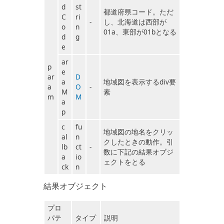
d
st
都道府県コード。ただ
C
ri
-
し、北海道は西部が
o
n
01a、東部が01bとなる
d
g
e
ar
p
e
ar
D
a
地域図を表示するdiv要
a
O
-
M
素
m
M
a
p
c
fu
地域図の地名をクリッ
al
n
クしたときの動作。引
lb
ct
-
数に下記の結果オブジ
a
io
ェクトをとる
ck
n
結果オブジェクト
プロ
パテ
タイプ
説明