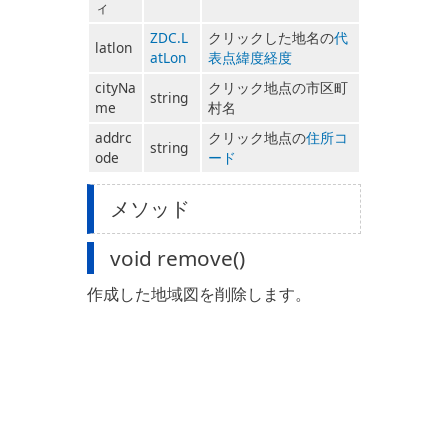
ィ
ZDC.L
クリックした地名の
代
latlon
atLon
表点
緯度経度
cityNa
クリック地点の市区町
string
me
村名
addrc
クリック地点の
住所コ
string
ode
ード
メソッド
void remove()
作成した地域図を削除します。