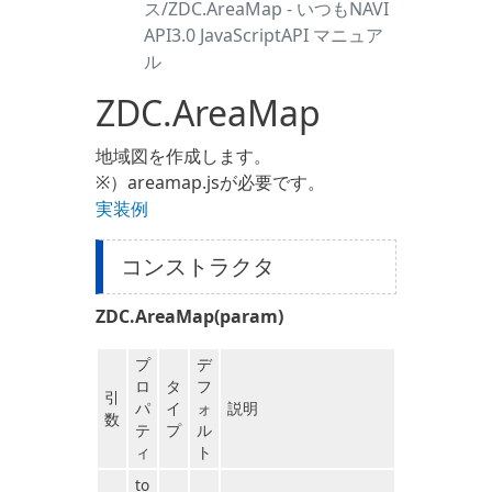
ス/ZDC.AreaMap - いつもNAVI
API3.0 JavaScriptAPI マニュア
ル
ZDC.AreaMap
地域図を作成します。
※）areamap.jsが必要です。
実装例
コンストラクタ
ZDC.AreaMap(param)
プ
デ
ロ
タ
フ
引
パ
イ
ォ
説明
数
テ
プ
ル
ィ
ト
to