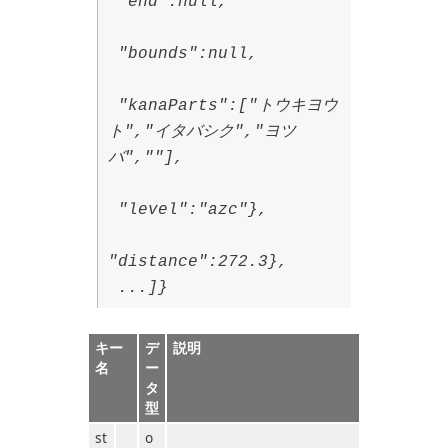
"end":null,
"bounds":null,
"kanaParts":["トウキヨウ
ト","イタバシク","ヨツ
バ",""],
"level":"azc"},
"distance":272.3},
...]}
キー
デ
説明
名
ー
タ
型
st
o