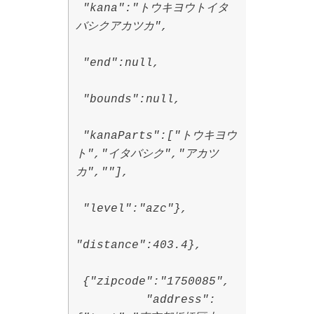
"kana":"トウキヨウトイタ
バシクアカツカ",
"end":null,
"bounds":null,
"kanaParts":["トウキヨウ
ト","イタバシク","アカツ
カ",""],
"level":"azc"},
"distance":403.4},
{"zipcode":"1750085",
"address":