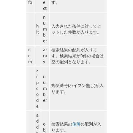
fo
e
す。
ct
n
u
h
入力された条件に対してヒ
m
it
ットした件数が入ります。
b
er
it
ar
検索結果の配列が入りま
e
ra
す。検索結果が0件の場合は
m
y
空の配列となります。
z
i
n
p
u
郵便番号(ハイフン無し)が入
c
m
ります。
o
b
d
er
e
a
d
o
検索結果の
住所
の配列が入
d
bj
ります。
r