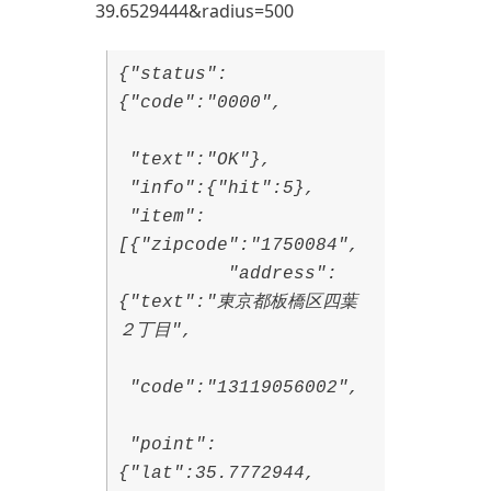
39.6529444&radius=500
{"status":
{"code":"0000",
"text":"OK"},
"info":{"hit":5},
"item":
[{"zipcode":"1750084",
"address":
{"text":"東京都板橋区四葉
２丁目",
"code":"13119056002",
"point":
{"lat":35.7772944,