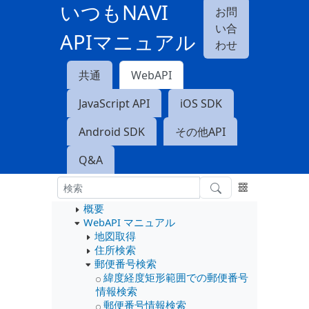
いつもNAVI
お問
い合
APIマニュアル
わせ
共通
WebAPI
JavaScript API
iOS SDK
Android SDK
その他API
Q&A
概要
WebAPI マニュアル
地図取得
住所検索
郵便番号検索
緯度経度矩形範囲での郵便番号
情報検索
郵便番号情報検索