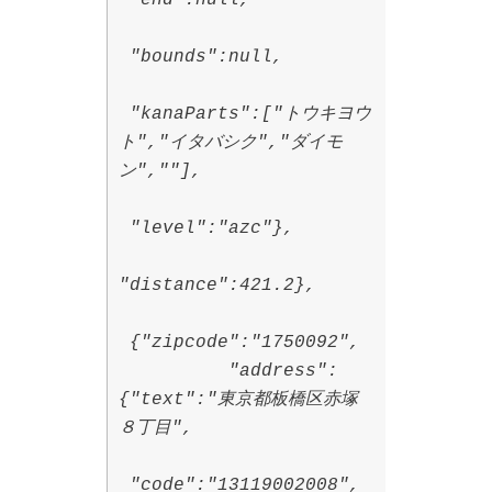
"bounds":null,
"kanaParts":["トウキヨウ
ト","イタバシク","ダイモ
ン",""],
"level":"azc"},
"distance":421.2},
{"zipcode":"1750092",
"address":
{"text":"東京都板橋区赤塚
８丁目",
"code":"13119002008",