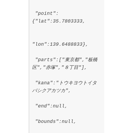
"point":
{"lat":35.7803333,
"lon":139.6488833},
"parts":["東京都","板橋
区","赤塚","８丁目"],
"kana":"トウキヨウトイタ
バシクアカツカ",
"end":null,
"bounds":null,