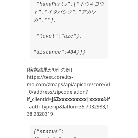
"kanaParts":["トウキヨウ
ト","イタバシク","アカツ
カ",""],
"level":"azc"},
"distance":484}]}
[検索結果が0件の例]
https://test.core.its-
mo.com/zmaps/api/apicore/core/v1
_0/address/zipcodelatlon?
if_clientid=
JSZxxxxxxxxxx|xxxxx
&if
_auth_type=ip&latlon=35.7032983,1
38.2820319
{"status":