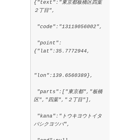
{"text":"東京都板橋区四葉
２丁目",
"code":"13119056002",
"point":
{"lat":35.7772944,
"lon":139.6560389},
"parts":["東京都","板橋
区","四葉","２丁目"],
"kana":"トウキヨウトイタ
バシクヨツバ",