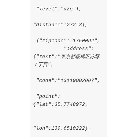
"level":"azc"},
"distance":272.3},
{"zipcode":"1750092",
"address":
{"text":"東京都板橋区赤塚
７丁目",
"code":"13119002007",
"point":
{"lat":35.7748972,
"lon":139.6510222},