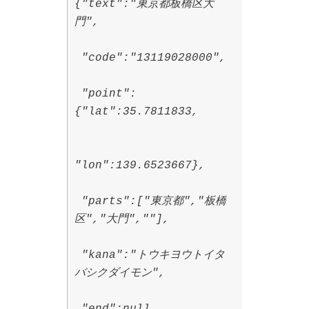
{"text":"東京都板橋区大
門",
"code":"13119028000",
"point":
{"lat":35.7811833,
"lon":139.6523667},
"parts":["東京都","板橋
区","大門",""],
"kana":"トウキヨウトイタ
バシクダイモン",
"end":null,