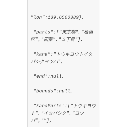
"lon":139.6560389},
"parts":["東京都","板橋
区","四葉","２丁目"],
"kana":"トウキヨウトイタ
バシクヨツバ",
"end":null,
"bounds":null,
"kanaParts":["トウキヨウ
ト","イタバシク","ヨツ
バ",""],