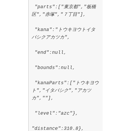
"parts":["東京都","板橋
区","赤塚","７丁目"],
"kana":"トウキヨウトイタ
バシクアカツカ",
"end":null,
"bounds":null,
"kanaParts":["トウキヨウ
ト","イタバシク","アカツ
カ",""],
"level":"azc"},
"distance":310.8},