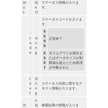
at
bj
ステータス情報が入りま
u
e
す。
s
ct
ステータスコードが入りま
す。
0
0
c
st
正常終了
0
o
ri
0
d
n
e
g
0
タイムアウトが発生ま
0
たはデータサイズが制
0
限値を超えたため処理
1
が中断された
t
st
e
ri
ステータス内容に関するテ
x
n
キスト情報が入ります。
t
g
o
in
bj
検索結果の情報が入りま