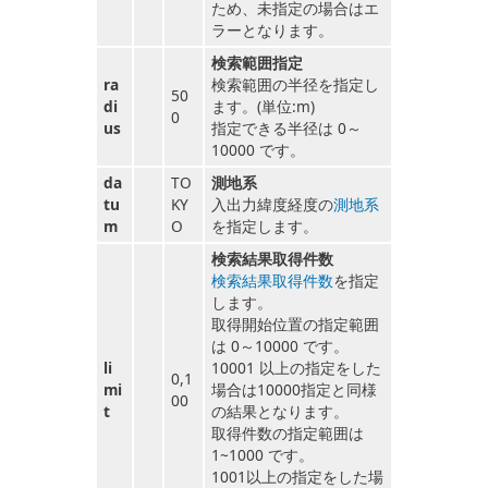
ため、未指定の場合はエ
ラーとなります。
検索範囲指定
ra
検索範囲の半径を指定し
50
di
ます。(単位:m)
0
us
指定できる半径は 0～
10000 です。
da
TO
測地系
tu
KY
入出力緯度経度の
測地系
m
O
を指定します。
検索結果取得件数
検索結果取得件数
を指定
します。
取得開始位置の指定範囲
は 0～10000 です。
li
10001 以上の指定をした
0,1
mi
場合は10000指定と同様
00
t
の結果となります。
取得件数の指定範囲は
1~1000 です。
1001以上の指定をした場