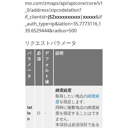
mo.com/zmaps/api/apicore/core/v1
_0/address/zipcodelatlon?
if_clientid=
JSZxxxxxxxxxx|xxxxx
&if
_auth_type=ip&latlon=35.7773116,1
39.6529444&radius=500
リクエストパラメータ
パ
必
デ
説明
ラ
須
フ
メ
ォ
ー
ル
タ
ト
値
緯度経度
取得したい地点の
緯度経
度
を指定します。
lat
同時に複数地点の緯度経
lo
○
-
度を指定することはでき
n
ません。
本項目は必須項目である