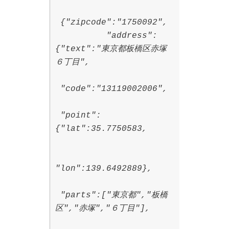
{"zipcode":"1750092",
"address":
{"text":"東京都板橋区赤塚
６丁目",
"code":"13119002006",
"point":
{"lat":35.7750583,
"lon":139.6492889},
"parts":["東京都","板橋
区","赤塚","６丁目"],