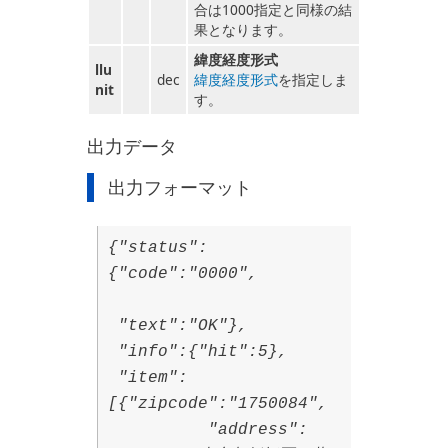
合は1000指定と同様の結
果となります。
緯度経度形式
llu
dec
緯度経度形式
を指定しま
nit
す。
出力データ
出力フォーマット
{"status":
{"code":"0000",
"text":"OK"},
"info":{"hit":5},
"item":
[{"zipcode":"1750084",
"address":