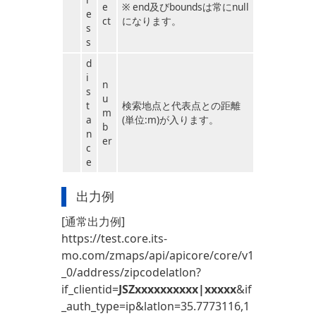
e
※ end及びboundsは常にnull
e
ct
になります。
s
s
d
i
n
s
u
t
検索地点と代表点との距離
m
a
(単位:m)が入ります。
b
n
er
c
e
出力例
[通常出力例]
https://test.core.its-
mo.com/zmaps/api/apicore/core/v1
_0/address/zipcodelatlon?
if_clientid=
JSZxxxxxxxxxx|xxxxx
&if
_auth_type=ip&latlon=35.7773116,1