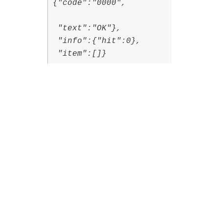
{"code":"0000",
"text":"OK"},
"info":{"hit":0},
"item":[]}