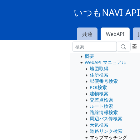
いつもNAVI A
共通
WebAPI
概要
WebAPI マニュアル
地図取得
住所検索
郵便番号検索
POI検索
建物検索
交差点検索
ルート検索
路線情報検索
周辺バス停検索
天気検索
道路リンク検索
マップマッチング