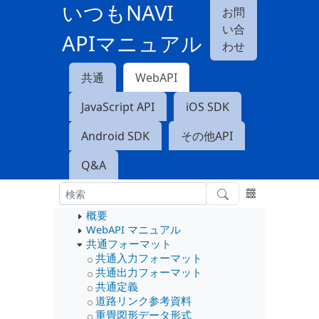
いつもNAVI
お問
い合
APIマニュアル
わせ
共通
WebAPI
JavaScript API
iOS SDK
Android SDK
その他API
Q&A
概要
WebAPI マニュアル
共通フォーマット
共通入力フォーマット
共通出力フォーマット
共通定義
道路リンク参考資料
重畳図形データ形式