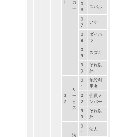
1
カ
0
スバル
ー
6
0
いすゞ
7
0
ダイハ
8
ツ
0
スズキ
9
9
それ以
9
外
0
施設利
1
用者
サ
0
ー
0
会員メ
2
ビ
2
ンバー
ス
9
それ以
9
外
0
法人
1
法