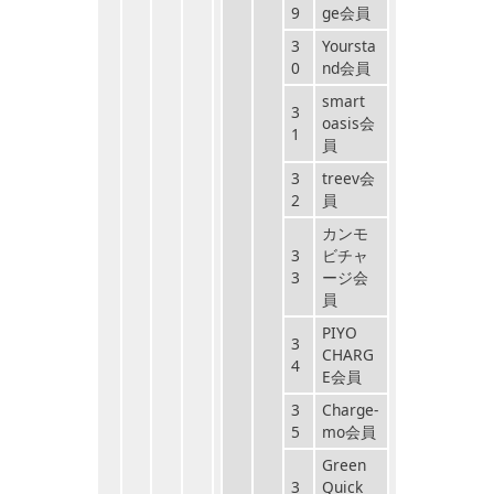
9
ge会員
3
Yoursta
0
nd会員
smart
3
oasis会
1
員
3
treev会
2
員
カンモ
3
ビチャ
3
ージ会
員
PIYO
3
CHARG
4
E会員
3
Charge-
5
mo会員
Green
3
Quick