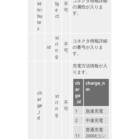
コネクタ情報詳細
At
bj
不
の属性が入りま
tri
e
可
す。
bu
ct
te
s
st
コネクタ情報詳細
ri
不
id
の番号が入りま
n
可
す。
g
充電方法情報が入
ります。
ch
charge_n
ar
m
ch
ge
st
ar
_id
ri
不
ge
n
可
1
急速充電
_i
g
d
2
中速充電
普通充電
11
200V(コン