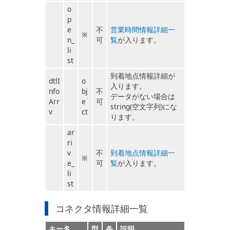
o
p
e
不
営業時間情報詳細一
※
n_
可
覧
が入ります。
li
st
到着地点情報詳細が
dtlI
o
入ります。
nfo
bj
不
データがない場合は
Arr
e
可
string(空文字列)にな
v
ct
ります。
ar
ri
v
不
到着地点情報詳細一
※
e_
可
覧
が入ります。
li
st
コネクタ情報詳細一覧
キー名
型
条
説明