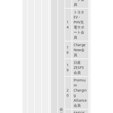
員
トヨタ
EV・
1
PHV充
4
電サポ
ート会
員
Charge
1
Now会
6
員
日産
1
ZESP3
9
会員
Premiu
m
2
Chargin
0
g
Alliance
会員
会
ENEOS