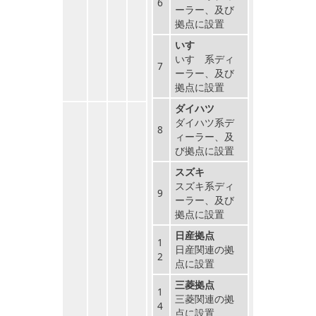
6
ーラー、及び
拠点に設置
いすゞ
いすゞ系ディ
7
ーラー、及び
拠点に設置
ダイハツ
ダイハツ系デ
8
ィーラー、及
び拠点に設置
スズキ
スズキ系ディ
9
ーラー、及び
拠点に設置
日産拠点
1
日産関連の拠
2
点に設置
三菱拠点
1
三菱関連の拠
4
点に設置