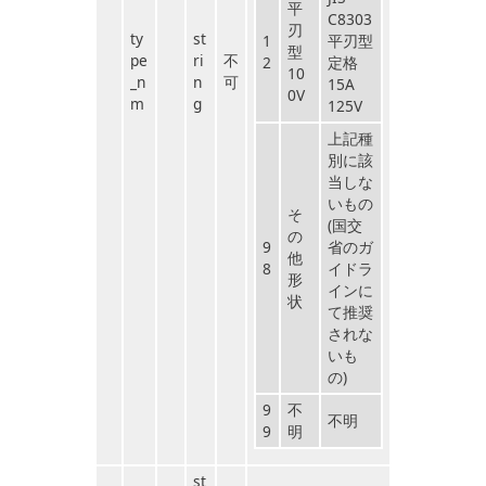
平
C8303
刃
ty
st
1
平刃型
型
pe
ri
不
2
定格
10
_n
n
可
15A
0V
m
g
125V
上記種
別に該
当しな
いもの
そ
(国交
の
9
省のガ
他
8
イドラ
形
インに
状
て推奨
されな
いも
の)
9
不
不明
9
明
st