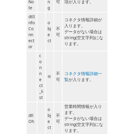
No
n
可
項が入ります。
te
g
dtlI
コネクタ情報詳細が
nfo
o
入ります。
Co
bj
不
データがない場合は
nn
e
可
string(空文字列)にな
ect
ct
ります。
or
c
o
n
n
不
コネクタ情報詳細一
※
e
可
覧
が入ります。
ct
_li
st
営業時間情報が入り
o
ます。
dtl
bj
不
データがない場合は
Oh
e
可
string(空文字列)にな
ct
ります。