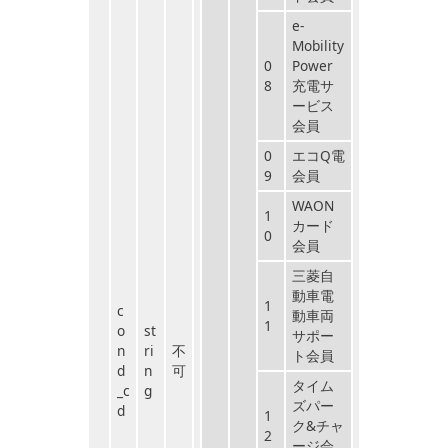
e-
Mobility
0
Power
8
充電サ
ービス
会員
0
エコQ電
9
会員
WAON
1
カード
0
会員
三菱自
動車電
1
c
動車両
1
o
st
サポー
n
ri
不
ト会員
d
n
可
タイム
_c
g
ズパー
d
1
ク&チャ
2
ージ会