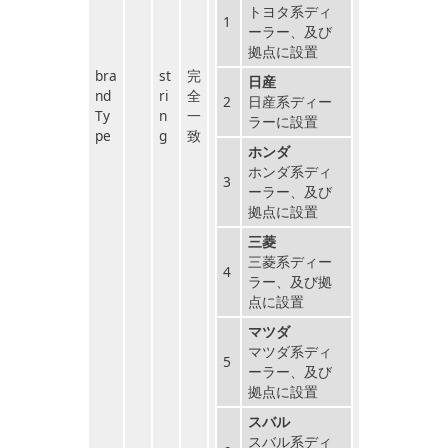
トヨタ系ディ
1
ーラー、及び
拠点に設置
bra
st
完
日産
nd
ri
全
2
日産系ディー
Ty
n
一
ラーに設置
pe
g
致
ホンダ
ホンダ系ディ
3
ーラー、及び
拠点に設置
三菱
三菱系ディー
4
ラー、及び拠
点に設置
マツダ
マツダ系ディ
5
ーラー、及び
拠点に設置
スバル
スバル系ディ