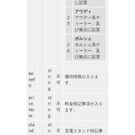
に設置
アウディ
2
アウディ系デ
5
ィーラー、及
び拠点に設置
ポルシェ
2
ポルシェ系デ
6
ィーラー、及
び拠点に設置
st
be
ri
不
優待情報が入りま
nef
n
可
す。
it
g
pri
st
ce
ri
不
料金特記事項が入り
No
n
可
ます。
te
g
sta
st
nd
ri
不
充電スタンド特記事