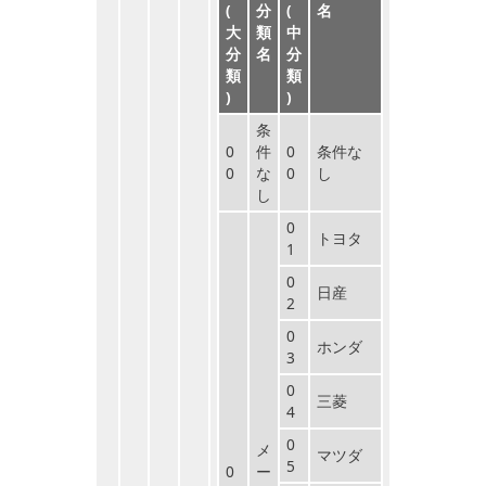
(
分
(
名
大
類
中
分
名
分
類
類
)
)
条
0
件
0
条件な
0
な
0
し
し
0
トヨタ
1
0
日産
2
0
ホンダ
3
0
三菱
4
0
メ
マツダ
5
0
ー