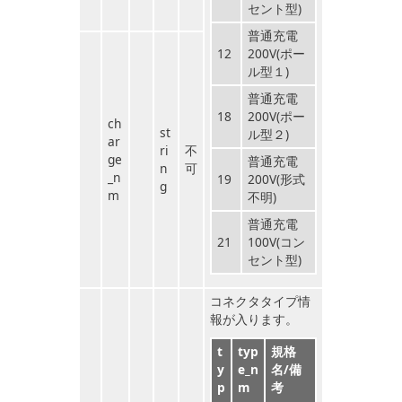
セント型)
普通充電
12
200V(ポー
ル型１)
普通充電
18
200V(ポー
ch
st
ル型２)
ar
ri
不
ge
普通充電
n
可
_n
19
200V(形式
g
m
不明)
普通充電
21
100V(コン
セント型)
コネクタタイプ情
報が入ります。
t
typ
規格
y
e_n
名/備
p
m
考