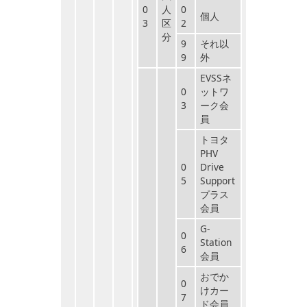
0
人
0
個人
3
区
2
分
9
それ以
9
外
EVSSネ
0
ットワ
3
ーク会
員
トヨタ
PHV
0
Drive
5
Support
プラス
会員
G-
0
Station
6
会員
おでか
0
けカー
7
ド会員