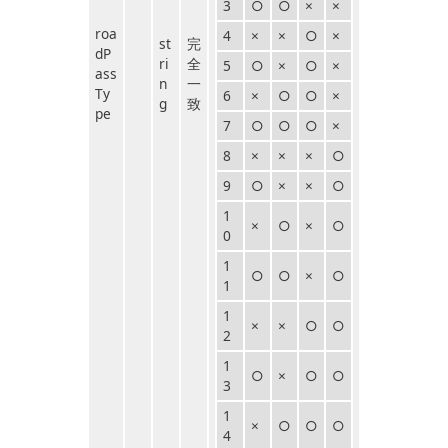
3
○
○
×
×
roa
4
×
×
○
×
st
完
dP
ri
全
5
○
×
○
×
ass
n
一
Ty
6
×
○
○
×
g
致
pe
7
○
○
○
×
8
×
×
×
○
9
○
×
×
○
1
×
○
×
○
0
1
○
○
×
○
1
1
×
×
○
○
2
1
○
×
○
○
3
1
×
○
○
○
4