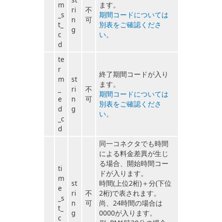
m
ます。
ri
不
_s
期間コードについては
n
可
t_
別表をご確認くださ
g
c
い。
d
te
r
終了期間コードが入り
m
st
ます。
_
ri
不
期間コードについては
e
n
可
別表をご確認くださ
d
g
い。
_c
d
同一コネクタでも時間
による料金差異が生じ
る場合、開始時間コー
ti
ドが入ります。
m
st
時間(上位2桁)＋分(下位
e
ri
不
2桁)で表されます。
_s
n
可
尚、24時間の場合は
t_
g
0000が入ります。
c