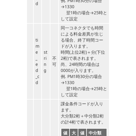
例. PM1時30分の場合
d
→1330
翌1時の場合→25時と
して設定
同一コネクタでも時間
による料金差異が生じ
ti
る場合、終了時間コー
m
ドが入ります。
e
st
時間(上位2桁)＋分(下位
_
ri
不
2桁)で表されます。
e
n
可
尚、24時間の場合は
d
g
0000が入ります。
_c
例. PM1時30分の場合
d
→1330
翌1時の場合→25時と
して設定
課金条件コードが入り
ます。
大分類2桁＋中分類2桁
の計4桁で表されます。
値
大
値
中分類