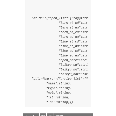
                                                 
                                                 
                                                 
  "dtlOh":{"open_list":{"tag@Attributes":{"id":st
                 "term_st_cd":string,

                 "term_st_nm":string,

                 "term_ed_cd":string,

                 "term_ed_nm":string,

                 "time_st_cd":string,

                 "time_st_nm":string,

                 "time_ed_cd":string,

                 "time_ed_nm":string,

                 "open_note":string,

                 "teikyu_cd":string,

                 "teikyu_nm":string,

                 "teikyu_note":string}},

  "dtlInfoArrv":{"arrive_list":{"tag@Attributes":
          "name":string,

          "type":string,

          "note":string,

          "lat":string,

          "lon":string}}}