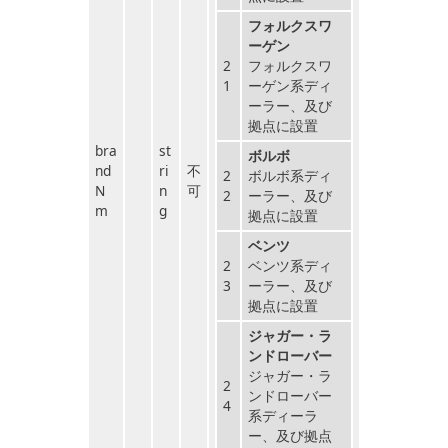
フォルクスワ
ーゲン
2
フォルクスワ
1
ーゲン系ディ
ーラー、及び
拠点に設置
bra
st
ボルボ
nd
ri
不
2
ボルボ系ディ
N
n
可
2
ーラー、及び
m
g
拠点に設置
ベンツ
2
ベンツ系ディ
3
ーラー、及び
拠点に設置
ジャガー・ラ
ンドローバー
ジャガー・ラ
2
ンドローバー
4
系ディーラ
ー、及び拠点