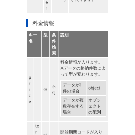
e
r
料金情報
キー
型
条
説明
名
件
検
索
料金情報が入ります。
※データの格納件数によ
って型が変わります。
p
r
データが1
不
object
i
※
件の場合
可
c
データが複
オブジ
e
数存在する
ェクト
場合
の配列
te
r
開始期間コードが入り
st