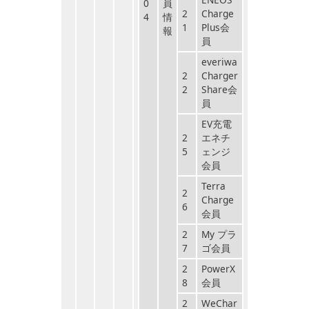
0
員
2
Charge
4
情
1
Plus会
報
員
everiwa
2
Charger
2
Share会
員
EV充電
2
エネチ
5
ェンジ
会員
Terra
2
Charge
6
会員
2
My プラ
7
ゴ会員
2
PowerX
8
会員
2
WeChar