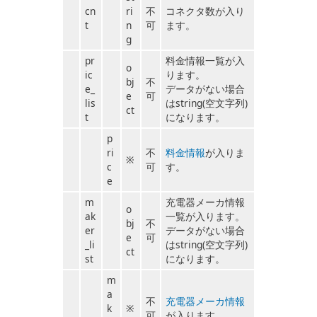
cn
ri
不
コネクタ数が入り
t
n
可
ます。
g
pr
料金情報一覧が入
o
ic
ります。
bj
不
e_
データがない場合
e
可
lis
はstring(空文字列)
ct
t
になります。
p
ri
不
料金情報
が入りま
※
c
可
す。
e
m
充電器メーカ情報
o
ak
一覧が入ります。
bj
不
er
データがない場合
e
可
_li
はstring(空文字列)
ct
st
になります。
m
a
不
充電器メーカ情報
k
※
可
が入ります。