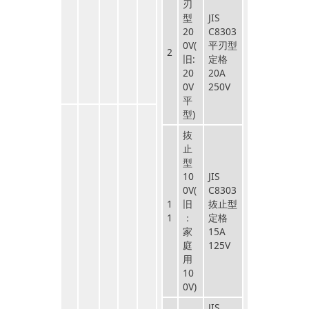
刃
型
JIS
20
C8303
0V(
平刃型
2
旧:
定格
20
20A
0V
250V
平
型)
抜
止
型
10
JIS
0V(
C8303
1
旧
抜止型
1
：
定格
家
15A
庭
125V
用
10
0V)
JIS