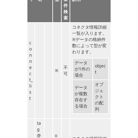
件
検
索
コネクタ情報詳細
一覧が入ります。
※データの格納件
c
数によって型が変
o
わります。
n
n
データ
objec
e
不
が1件の
※
t
c
可
場合
t_
オブ
li
データ
ジェ
s
が複数
クト
t
存在す
の配
る場合
列
ta
g
@
o