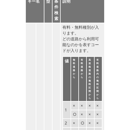
キー名
型
条
説明
件
検
索
有料・無料種別が入
ります。
どの道路から利用可
能なのかを表すコー
ドが入ります。
値
無
有
高
有
料
料
規
料
道
道
格
道
路
路
道
路
か
か
路
内
ら
ら
の
の
無
無
料
料
区
区
間
間
か
か
ら
ら
×
×
×
×
1
○
×
×
×
2
×
○
×
×