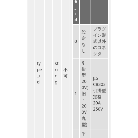
e
_
i
d
プラグ
設
イン形
定
0
式以外
な
のコネ
し
クタ
引
ty
st
掛
pe
ri
不
型
_i
n
可
JIS
20
d
g
C8303
0V(
引掛型
1
旧
定格
：
20A
20
250V
0V
丸
型)
平