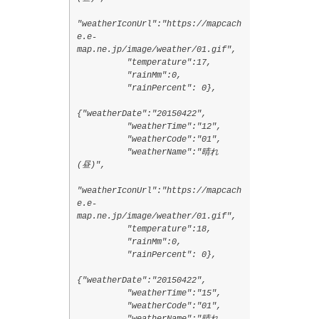
"weatherIconUrl":"https://mapcach
e.e-
map.ne.jp/image/weather/01.gif",
"temperature":17,
"rainMm":0,
"rainPercent": 0},
{"weatherDate":"20150422",
"weatherTime":"12",
"weatherCode":"01",
"weatherName":"晴れ
(昼)",
"weatherIconUrl":"https://mapcach
e.e-
map.ne.jp/image/weather/01.gif",
"temperature":18,
"rainMm":0,
"rainPercent": 0},
{"weatherDate":"20150422",
"weatherTime":"15",
"weatherCode":"01",