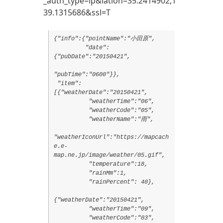
_auth_type=ip&latlon=35.2414902,1
39.1315686&ssl=T
{"info":{"pointName":"小田原",
"date":
{"pubDate":"20150421",
"pubTime":"0600"}},
"item":
[{"weatherDate":"20150421",
"weatherTime":"06",
"weatherCode":"05",
"weatherName":"雨",
"weatherIconUrl":"https://mapcach
e.e-
map.ne.jp/image/weather/05.gif",
"temperature":18,
"rainMm":1,
"rainPercent": 40},
{"weatherDate":"20150421",
"weatherTime":"09",
"weatherCode":"03",