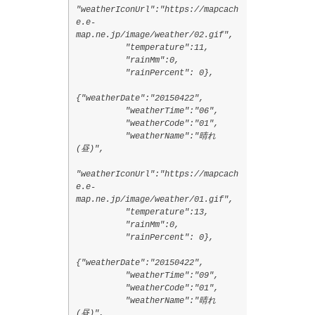
"weatherIconUrl":"https://mapcach
e.e-
map.ne.jp/image/weather/02.gif",
"temperature":11,
"rainMm":0,
"rainPercent": 0},
{"weatherDate":"20150422",
"weatherTime":"06",
"weatherCode":"01",
"weatherName":"晴れ
(昼)",
"weatherIconUrl":"https://mapcach
e.e-
map.ne.jp/image/weather/01.gif",
"temperature":13,
"rainMm":0,
"rainPercent": 0},
{"weatherDate":"20150422",
"weatherTime":"09",
"weatherCode":"01",
"weatherName":"晴れ
(昼)",