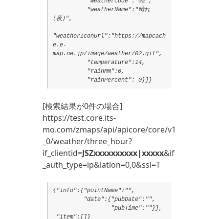
"weatherCode":"02",
"weatherName":"晴れ
(夜)",
"weatherIconUrl":"https://mapcach
e.e-
map.ne.jp/image/weather/02.gif",
"temperature":14,
"rainMm":0,
"rainPercent": 0}]}
[検索結果が0件の場合]
https://test.core.its-
mo.com/zmaps/api/apicore/core/v1
_0/weather/three_hour?
if_clientid=
JSZxxxxxxxxxx|xxxxx
&if
_auth_type=ip&latlon=0,0&ssl=T
{"info":{"pointName":"",
"date":{"pubDate":"",
"pubTime":""}},
"item":[]}