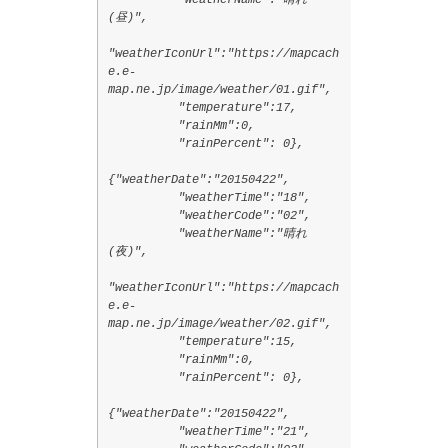
"weatherName":"晴れ
(昼)",
"weatherIconUrl":"https://mapcach
e.e-
map.ne.jp/image/weather/01.gif",
"temperature":17,
"rainMm":0,
"rainPercent": 0},
{"weatherDate":"20150422",
"weatherTime":"18",
"weatherCode":"02",
"weatherName":"晴れ
(夜)",
"weatherIconUrl":"https://mapcach
e.e-
map.ne.jp/image/weather/02.gif",
"temperature":15,
"rainMm":0,
"rainPercent": 0},
{"weatherDate":"20150422",
"weatherTime":"21",