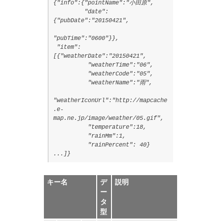
{"info":{"pointName":"小田原",
"date":
{"pubDate":"20150421",
"pubTime":"0600"}},
"item":
[{"weatherDate":"20150421",
"weatherTime":"06",
"weatherCode":"05",
"weatherName":"雨",
"weatherIconUrl":"http://mapcache
.e-
map.ne.jp/image/weather/05.gif",
"temperature":18,
"rainMm":1,
"rainPercent": 40}
...]}
キー名
デ
説明
ー
タ
型