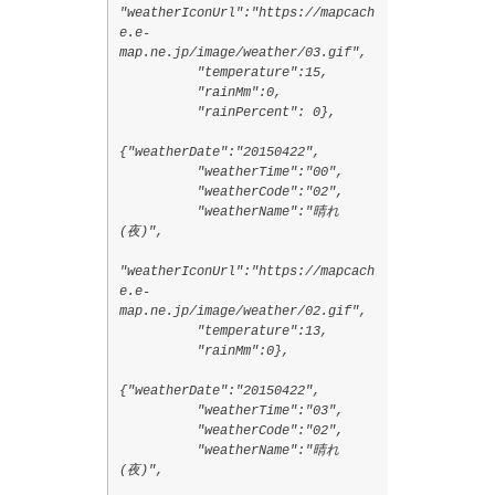
"weatherIconUrl":"https://mapcach
e.e-
map.ne.jp/image/weather/03.gif",
"temperature":15,
"rainMm":0,
"rainPercent": 0},
{"weatherDate":"20150422",
"weatherTime":"00",
"weatherCode":"02",
"weatherName":"晴れ
(夜)",
"weatherIconUrl":"https://mapcach
e.e-
map.ne.jp/image/weather/02.gif",
"temperature":13,
"rainMm":0},
{"weatherDate":"20150422",
"weatherTime":"03",
"weatherCode":"02",
"weatherName":"晴れ
(夜)",