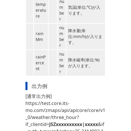
nu
temp
m
気温(単位:℃)が入
eratu
be
ります。
re
r
nu
降水量(単
rain
m
位:mm/h)が入りま
Mm
be
す。
r
nu
rainP
m
降水確率(単位:%)
erce
be
が入ります。
nt
r
出力例
[通常出力例]
https://test.core.its-
mo.com/zmaps/api/apicore/core/v1
_0/weather/three_hour?
if_clientid=
JSZxxxxxxxxxx|xxxxx
&if