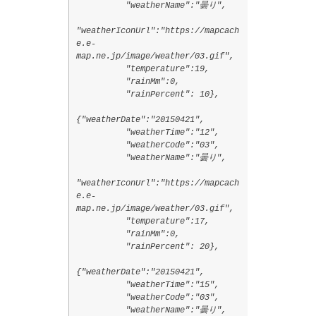
"weatherName":"曇り",
"weatherIconUrl":"https://mapcach
e.e-
map.ne.jp/image/weather/03.gif",
"temperature":19,
"rainMm":0,
"rainPercent": 10},
{"weatherDate":"20150421",
"weatherTime":"12",
"weatherCode":"03",
"weatherName":"曇り",
"weatherIconUrl":"https://mapcach
e.e-
map.ne.jp/image/weather/03.gif",
"temperature":17,
"rainMm":0,
"rainPercent": 20},
{"weatherDate":"20150421",
"weatherTime":"15",
"weatherCode":"03",
"weatherName":"曇り",