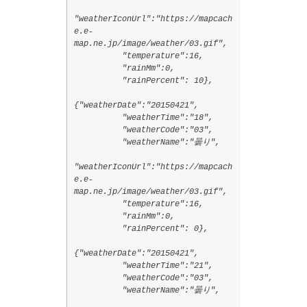
"weatherIconUrl":"https://mapcach
e.e-
map.ne.jp/image/weather/03.gif",
"temperature":16,
"rainMm":0,
"rainPercent": 10},
{"weatherDate":"20150421",
"weatherTime":"18",
"weatherCode":"03",
"weatherName":"曇り",
"weatherIconUrl":"https://mapcach
e.e-
map.ne.jp/image/weather/03.gif",
"temperature":16,
"rainMm":0,
"rainPercent": 0},
{"weatherDate":"20150421",
"weatherTime":"21",
"weatherCode":"03",
"weatherName":"曇り",