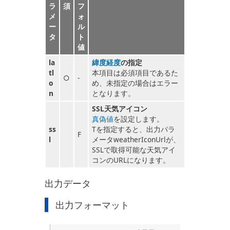
ラ
須
フ
メ
ォ
ー
ル
タ
ト
値
la
緯度経度
の指定
tl
本項目は必須項目であるた
○
-
o
め、未指定の場合はエラー
n
となります。
SSL天気アイコン
真偽値
を設定します。
ss
Tを指定すると、出力パラ
F
l
メータweatherIconUrlが、
SSLで取得可能な天気アイ
コンのURLになります。
出力データ
出力フォーマット