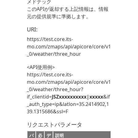
メドテック
このAPIが返却する上記情報は、情報
元の提供規準に準拠します。
URI:
https://test.core.its-
mo.com/zmaps/api/apicore/core/v1
_0/weather/three_hour
<API使用例>
https://test.core.its-
mo.com/zmaps/api/apicore/core/v1
_0/weather/three_hour?
if_clientid=
JSZxxxxxxxxxx|xxxxx
&if
_auth_type=ip&latlon=35.2414902,1
39.1315686&ssl=F
リクエストパラメータ
パ
必
デ
説明