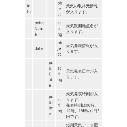
ob
in
天気の取得元情報
je
fo
が入ります。
ct
point
st
天気観測地点名が
Nam
ri
入ります。
e
ng
ob
天気発表情報が入
date
je
ります。
ct
pu
b
st
天気発表日付が入
D
ri
ります。
at
ng
e
天気発表時刻が入
pu
st
ります。
bT
ri
発表時刻は06時、
im
ng
12時、18時の1日3
e
回です。
短期天気データ配