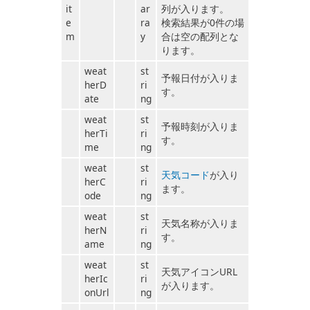
it
ar
列が入ります。
e
ra
検索結果が0件の場
m
y
合は空の配列とな
ります。
weat
st
予報日付が入りま
herD
ri
す。
ate
ng
weat
st
予報時刻が入りま
herTi
ri
す。
me
ng
weat
st
天気コード
が入り
herC
ri
ます。
ode
ng
weat
st
天気名称が入りま
herN
ri
す。
ame
ng
weat
st
天気アイコンURL
herIc
ri
が入ります。
onUrl
ng