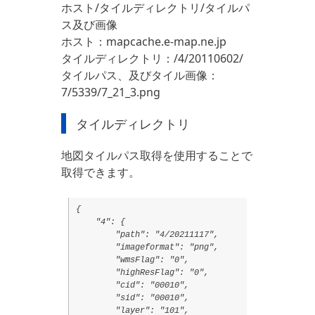
ホスト/タイルディレクトリ/タイルパ
ス及び画像
ホスト：mapcache.e-map.ne.jp
タイルディレクトリ：/4/20110602/
タイルパス、及びタイル画像：
7/5339/7_21_3.png
タイルディレクトリ
地図タイルパス取得を使用することで
取得できます。
{

    "4": {

        "path": "4/20211117",

        "imageformat": "png",

        "wmsFlag": "0",

        "highResFlag": "0",

        "cid": "00010",

        "sid": "00010",

        "layer": "101",
