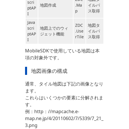
scri
地図作成
.Ma
イルパ
ptAP
p
ス取得
I
Java
ZDC
地図タ
scri
地図上でのウィ
.Use
イルパ
ptAP
ジェット機能
rTile
ス取得
I
MobileSDKで使用している地図は本
項の対象外です。
地図画像の構成
通常、タイル地図は下記の画像となり
ます。
これらはいくつかの要素に分解されま
す。
例：http：//mapcache.e-
map.ne.jp/4/20110602/7/5339/7_21_
3.png