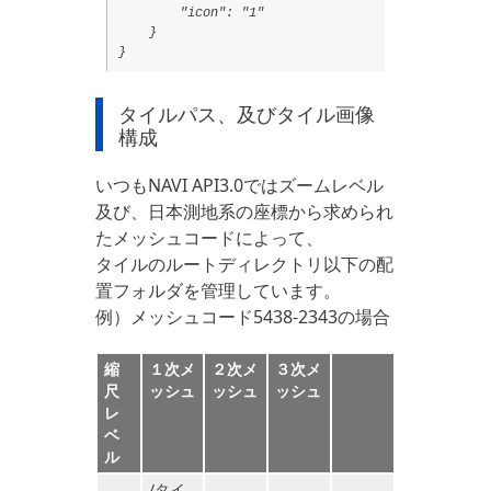
        "icon": "1"

    }

タイルパス、及びタイル画像
構成
いつもNAVI API3.0ではズームレベル
及び、日本測地系の座標から求められ
たメッシュコードによって、
タイルのルートディレクトリ以下の配
置フォルダを管理しています。
例）メッシュコード5438-2343の場合
縮
１次メ
２次メ
３次メ
尺
ッシュ
ッシュ
ッシュ
レ
ベ
ル
/タイ