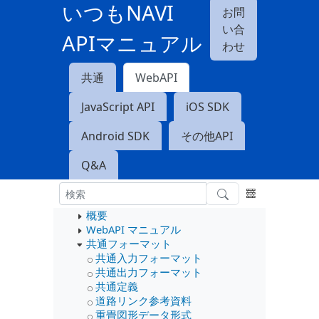
いつもNAVI
お問
い合
APIマニュアル
わせ
共通
WebAPI
JavaScript API
iOS SDK
Android SDK
その他API
Q&A
概要
WebAPI マニュアル
共通フォーマット
共通入力フォーマット
共通出力フォーマット
共通定義
道路リンク参考資料
重畳図形データ形式