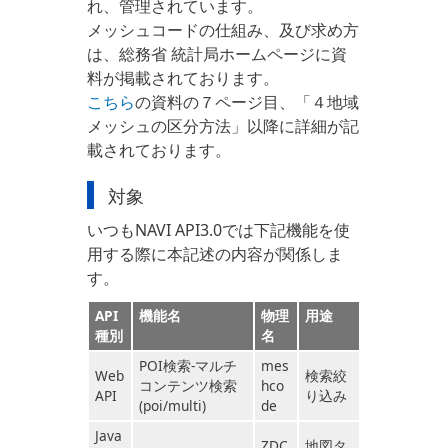
れ、管理されています。
メッシュコードの仕組み、及び求め方
は、総務省 統計局ホームページに資
料が掲載されております。
こちら
の資料の７ページ目、「４地域
メッシュの区分方法」以降に詳細が記
載されております。
対象
いつもNAVI API3.0では下記機能を使
用する際に本記述の内容が関係しま
す。
API
機能名
物理
用途
種別
名
POI検索-マルチ
mes
Web
検索絞
コンテンツ検索
hco
API
り込み
(poi/multi)
de
Java
ZDC
地図タ