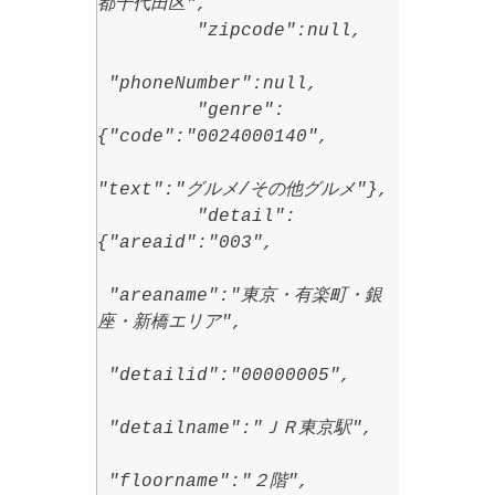
都千代田区",
"zipcode":null,
"phoneNumber":null,
"genre":
{"code":"0024000140",
"text":"グルメ/その他グルメ"},
"detail":
{"areaid":"003",
"areaname":"東京・有楽町・銀
座・新橋エリア",
"detailid":"00000005",
"detailname":"ＪＲ東京駅",
"floorname":"２階",