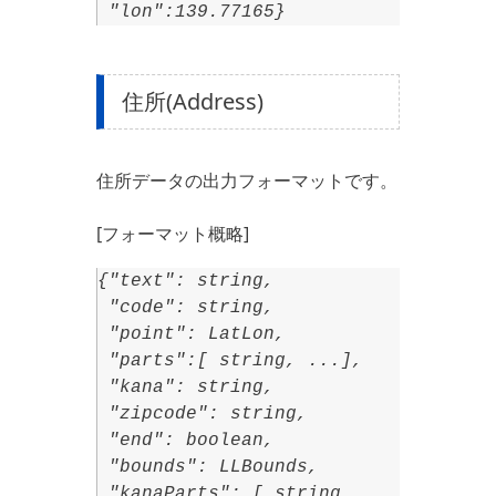
"lon":139.77165}
住所(Address)
住所データの出力フォーマットです。
[フォーマット概略]
{"text": string,
"code": string,
"point": LatLon,
"parts":[ string, ...],
"kana": string,
"zipcode": string,
"end": boolean,
"bounds": LLBounds,
"kanaParts": [ string,