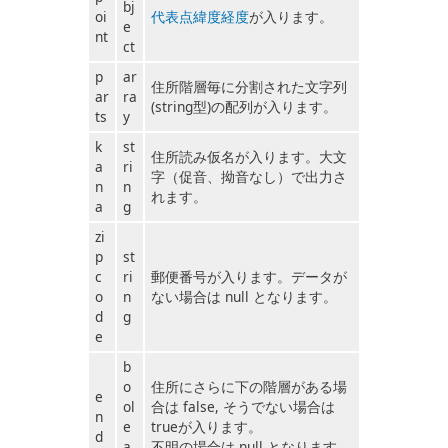
bj
oi
代表点緯度経度
が入ります。
e
nt
ct
p
ar
住所階層毎に分割された文字列
ar
ra
(string型)の配列が入ります。
ts
y
k
st
住所読み仮名が入ります。大文
a
ri
字（促音、拗音なし）で出力さ
n
n
れます。
a
g
zi
p
st
c
ri
郵便番号が入ります。データが
o
n
ない場合は null となります。
d
g
e
b
o
住所にさらに下の階層がある場
e
ol
合は false, そうでない場合は
n
e
trueが入ります。
d
a
不明の場合は null となります。