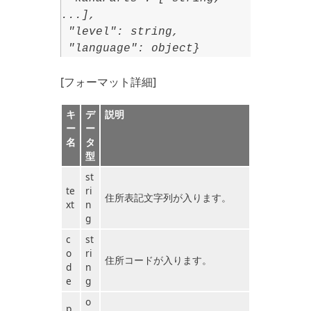
...],
"level": string,
"language": object}
[フォーマット詳細]
キ
デ
説明
ー
ー
名
タ
型
st
te
ri
住所表記文字列が入ります。
xt
n
g
c
st
o
ri
住所コードが入ります。
d
n
e
g
o
p