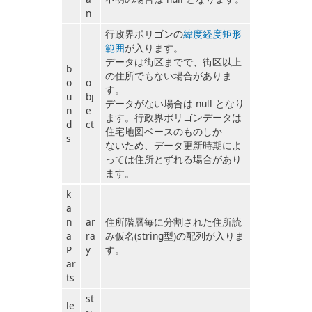
n
行政界ポリゴンの
緯度経度矩形
範囲
が入ります。
データは街区までで、街区以上
b
の住所でもない場合がありま
o
o
す。
u
bj
データがない場合は null となり
n
e
ます。行政界ポリゴンデータは
d
ct
住宅地図ベースのものしか
s
ないため、データ更新時期によ
っては住所とずれる場合があり
ます。
k
a
n
ar
住所階層毎に分割された住所読
a
ra
み仮名(string型)の配列が入りま
P
y
す。
ar
ts
st
le