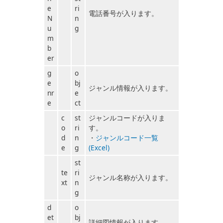
e
ri
電話番号が入ります。
N
n
u
g
m
b
er
g
o
e
bj
ジャンル情報が入ります。
nr
e
e
ct
c
st
ジャンルコードが入りま
o
ri
す。
d
n
・
ジャンルコード一覧
e
g
(Excel)
st
te
ri
ジャンル名称が入ります。
xt
n
g
d
o
et
bj
詳細図情報が入ります。