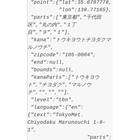
"point":{"lat":35.6797778,
"lon":139.77165},
"parts":["東京都","千代田
区","丸の内","１丁
目","９","１"],
"kana":"トウキヨウトチヨダクマ
ルノウチ",
"zipcode":"105-0004",
"end":null,
"bounds":null,
"kanaParts":["トウキヨウ
ト","チヨダク","マルノウ
チ","","",""],
"level":"tbn",
"language":{"en":
{"text":"TokyoMet.
Chiyodaku Marunouchi 1-9-
1",
"parts":