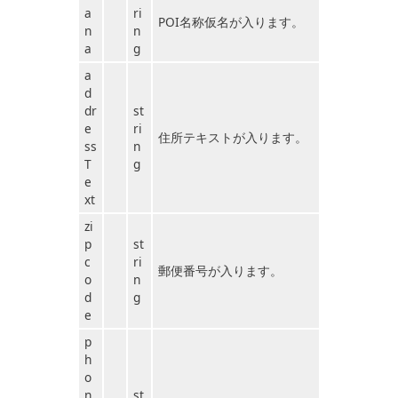
a
ri
POI名称仮名が入ります。
n
n
a
g
a
d
dr
st
e
ri
住所テキストが入ります。
ss
n
T
g
e
xt
zi
p
st
c
ri
郵便番号が入ります。
o
n
d
g
e
p
h
o
n
st