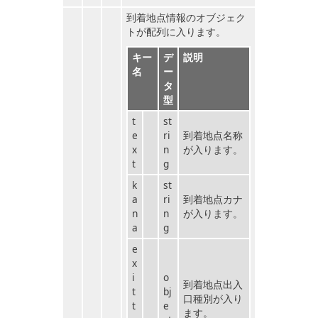
到着地点情報のオブジェク
トが配列に入ります。
キー
デ
説明
名
ー
タ
型
t
st
e
ri
到着地点名称
x
n
が入ります。
t
g
k
st
a
ri
到着地点カナ
n
n
が入ります。
a
g
e
x
i
o
到着地点出入
t
bj
口種別が入り
t
e
ます。