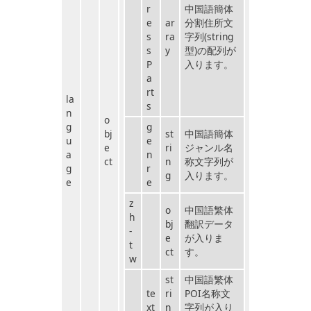
r
中国語簡体
e
ar
分割住所文
s
ra
字列(string
s
y
型)の配列が
P
入ります。
a
rt
la
s
n
o
g
g
bj
st
中国語簡体
u
e
e
ri
ジャンル名
a
n
ct
n
称文字列が
g
r
g
入ります。
e
e
z
o
中国語繁体
h
bj
翻訳データ
-
e
が入りま
t
ct
す。
w
st
中国語繁体
te
ri
POI名称文
xt
n
字列が入り