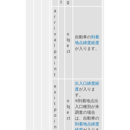
t
g
a
r
r
i
v
o
自動車の
到着
a
bj
地点緯度経度
l
e
が入ります。
p
ct
o
i
n
t
出入口緯度経
e
度
が入りま
x
す。
i
o
※到着地点出
t
bj
入口種別が未
p
e
調査の場合
o
ct
は、自動車の
i
到着地点緯度
n
経度
が入りま