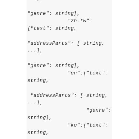
"genre": string},
"zh-tw":
{"text": string,
"addressParts": [ string,
...],
"genre": string},
"en":{"text":
string,
"addressParts": [ string,
...],
"genre":
string},
"ko":{"text":
string,