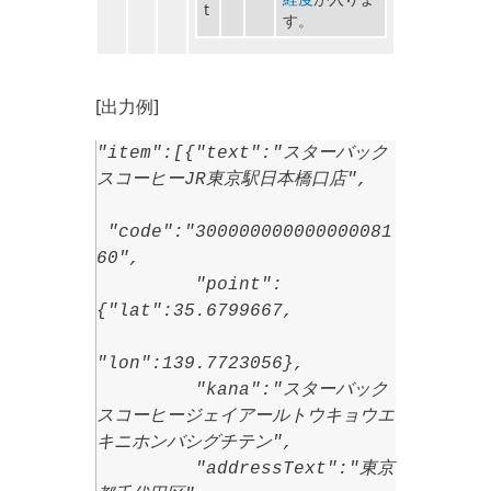
t
す。
[出力例]
"item":[{"text":"スターバック
スコーヒーJR東京駅日本橋口店",
"code":"300000000000000081
60",
"point":
{"lat":35.6799667,
"lon":139.7723056},
"kana":"スターバック
スコーヒージェイアールトウキョウエ
キニホンバシグチテン",
"addressText":"東京