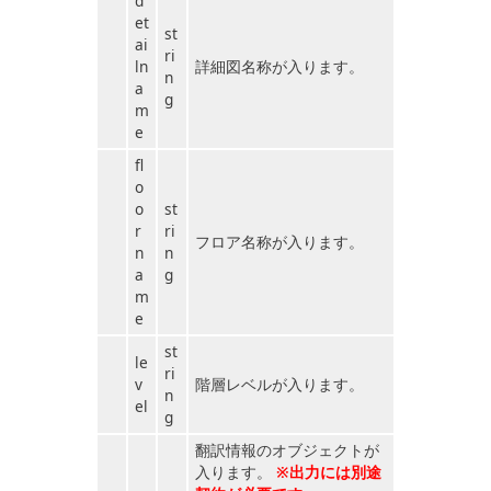
d
et
st
ai
ri
ln
詳細図名称が入ります。
n
a
g
m
e
fl
o
o
st
r
ri
フロア名称が入ります。
n
n
a
g
m
e
st
le
ri
v
階層レベルが入ります。
n
el
g
翻訳情報のオブジェクトが
入ります。
※出力には別途