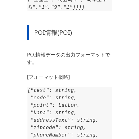
["도쿄도","치요다쿠","마루노우
치","1","9","1"]}}}
POI情報(POI)
POI情報データの出力フォーマットで
す。
[フォーマット概略]
{"text": string,
"code": string,
"point": LatLon,
"kana": string,
"addressText": string,
"zipcode": string,
"phoneNumber": string,