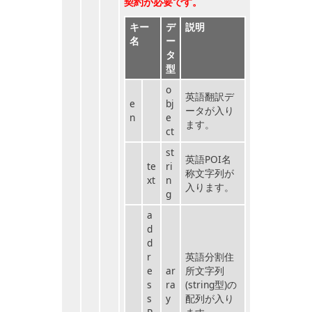
契約が必要です。
キー
デ
説明
名
ー
タ
型
o
英語翻訳デ
e
bj
ータが入り
n
e
ます。
ct
st
英語POI名
te
ri
称文字列が
xt
n
入ります。
g
a
d
d
r
英語分割住
e
ar
所文字列
s
ra
(string型)の
s
y
配列が入り