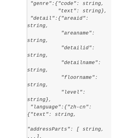
"genre":{"code": string,
"text": string},
"detail":{"areaid":
string,
"areaname":
string,
"detailid":
string,
"detailname":
string,
"floorname":
string,
"level":
string},
"language":{"zh-cn":
{"text": string,
"addressParts": [ string,
...],