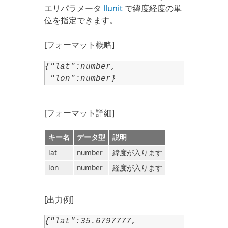
エリパラメータ
llunit
で緯度経度の単
位を指定できます。
[フォーマット概略]
{"lat":number,
"lon":number}
[フォーマット詳細]
キー名
データ型
説明
lat
number
緯度が入ります
lon
number
経度が入ります
[出力例]
{"lat":35.6797777,