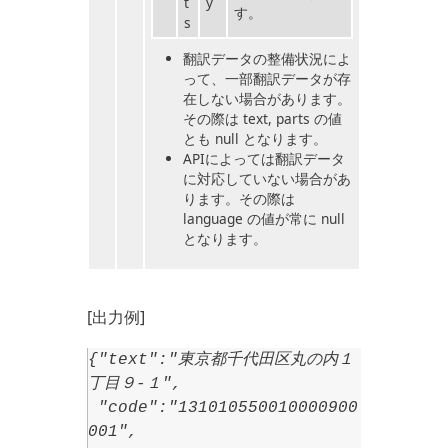
t
y
す。
s
翻訳データの整備状況によ
って、一部翻訳データが存
在しない場合があります。
その際は text, parts の値
とも null となります。
APIによっては翻訳データ
に対応していない場合があ
ります。その際は
language の値が常に null
となります。
[出力例]
{"text":"東京都千代田区丸の内１
丁目９‐１",
"code":"131010550010000900
001",