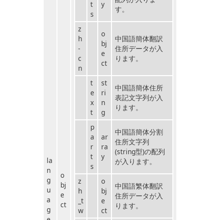
t
y
す。
s
z
o
h
中国語簡体翻訳
bj
-
住所データが入
e
c
ります。
ct
n
t
st
中国語簡体住所
e
ri
表記文字列が入
x
n
ります。
t
g
p
中国語簡体分割
a
ar
住所文字列
r
ra
(string型)の配列
t
y
la
が入ります。
s
n
o
g
z
o
bj
中国語繁体翻訳
u
h
bj
e
住所データが入
a
_t
e
ct
ります。
g
w
ct
e