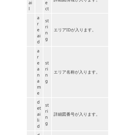
ai
e
l
ct
a
st
r
ri
e
エリアIDが入ります。
n
ai
g
d
a
r
e
st
a
ri
エリア名称が入ります。
n
n
a
g
m
e
d
st
et
ri
ai
詳細図番号が入ります。
n
li
g
d