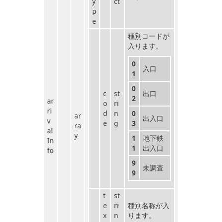
y
ct
p
e
種別コードが
入ります。
0
入口
1
0
c
st
出口
2
ar
o
ri
ri
d
n
0
ar
出入口
v
e
g
3
ra
al
y
1
地下鉄
In
1
出入口
fo
9
未調査
9
t
st
e
ri
種別名称が入
x
n
ります。