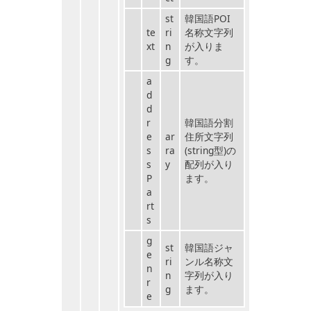
st
韓国語POI
te
ri
名称文字列
xt
n
が入りま
g
す。
a
d
d
r
韓国語分割
e
ar
住所文字列
s
ra
(string型)の
s
y
配列が入り
P
ます。
a
rt
s
g
st
韓国語ジャ
e
ri
ンル名称文
n
n
字列が入り
r
g
ます。
e