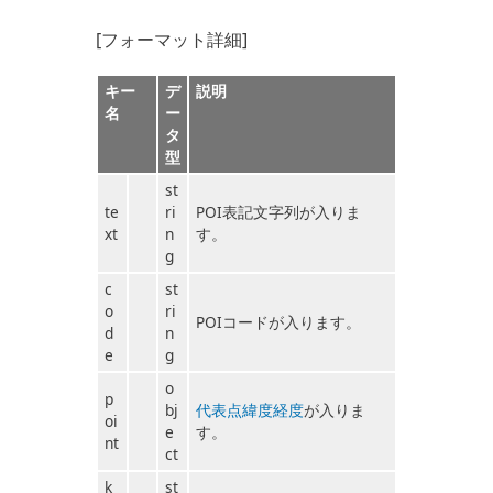
[フォーマット詳細]
キー
デ
説明
名
ー
タ
型
st
te
ri
POI表記文字列が入りま
xt
n
す。
g
c
st
o
ri
POIコードが入ります。
d
n
e
g
o
p
bj
代表点緯度経度
が入りま
oi
e
す。
nt
ct
k
st