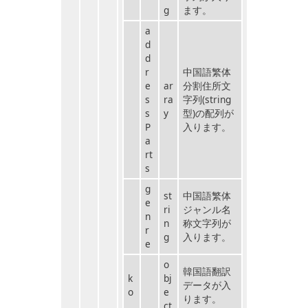
g
ます。
a
d
d
r
中国語繁体
e
ar
分割住所文
s
ra
字列(string
s
y
型)の配列が
P
入ります。
a
rt
s
g
st
中国語繁体
e
ri
ジャンル名
n
n
称文字列が
r
g
入ります。
e
o
韓国語翻訳
k
bj
データが入
o
e
ります。
ct