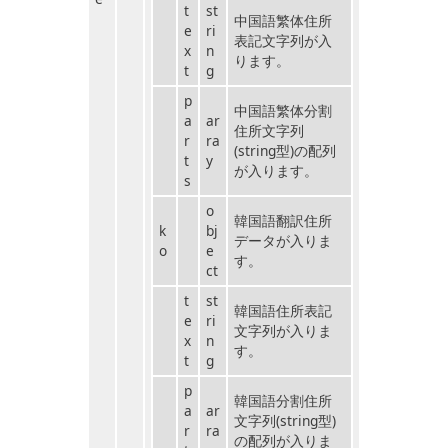
t
st
中国語繁体住所
e
ri
表記文字列が入
x
n
ります。
t
g
p
中国語繁体分割
a
ar
住所文字列
r
ra
(string型)の配列
t
y
が入ります。
s
o
韓国語翻訳住所
k
bj
データが入りま
o
e
す。
ct
t
st
韓国語住所表記
e
ri
文字列が入りま
x
n
す。
t
g
p
韓国語分割住所
a
ar
文字列(string型)
r
ra
の配列が入りま