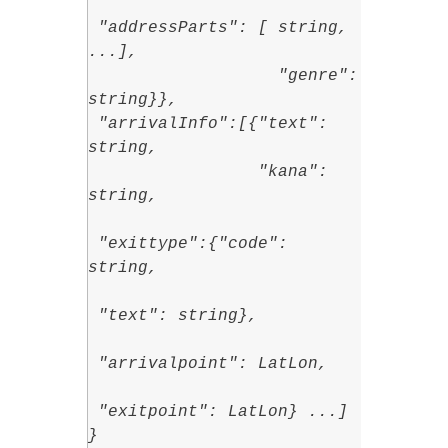
"addressParts": [ string,
...],
"genre":
string}},
"arrivalInfo":[{"text":
string,
"kana":
string,
"exittype":{"code":
string,
"text": string},
"arrivalpoint": LatLon,
"exitpoint": LatLon} ...]
}