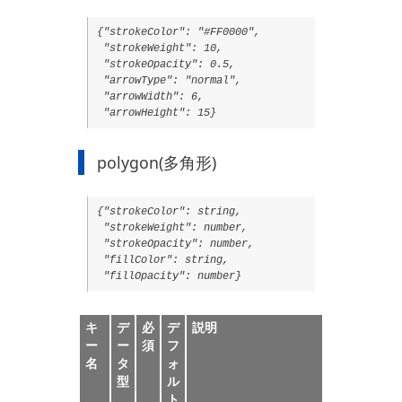
{"strokeColor": "#FF0000",
"strokeWeight": 10,
"strokeOpacity": 0.5,
"arrowType": "normal",
"arrowWidth": 6,
"arrowHeight": 15}
polygon(多角形)
{"strokeColor": string,
"strokeWeight": number,
"strokeOpacity": number,
"fillColor": string,
"fillOpacity": number}
キ
デ
必
デ
説明
ー
ー
須
フ
名
タ
ォ
型
ル
ト