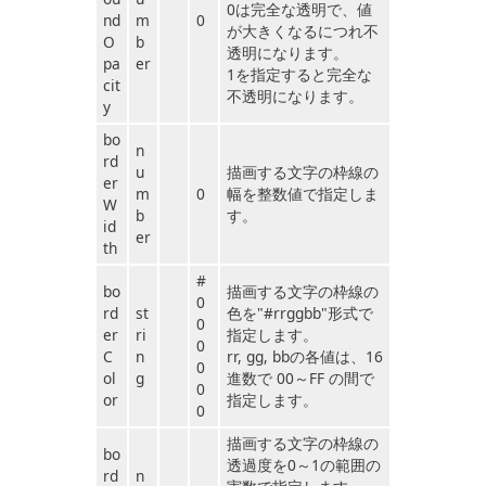
0は完全な透明で、値
nd
m
0
が大きくなるにつれ不
O
b
透明になります。
pa
er
1を指定すると完全な
cit
不透明になります。
y
bo
n
rd
u
描画する文字の枠線の
er
m
0
幅を整数値で指定しま
W
b
す。
id
er
th
#
bo
描画する文字の枠線の
0
rd
st
色を"#rrggbb"形式で
0
er
ri
指定します。
0
C
n
rr, gg, bbの各値は、16
0
ol
g
進数で 00～FF の間で
0
or
指定します。
0
描画する文字の枠線の
bo
透過度を0～1の範囲の
rd
n