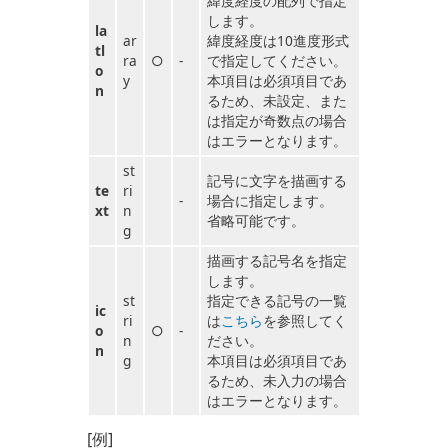
緯度経度の配列で指定
します。
la
ar
緯度経度は10進度形式
tl
ra
○
-
で指定してください。
o
y
本項目は必須項目であ
n
るため、未設定、また
は指定が奇数点の場合
はエラーとなります。
st
記号に文字を描画する
te
ri
-
場合に指定します。
xt
n
省略可能です。
g
描画する記号名を指定
します。
st
指定できる記号の一覧
ic
ri
は
こちら
を参照してく
o
○
-
n
ださい。
n
g
本項目は必須項目であ
るため、未入力の場合
はエラーとなります。
[例]