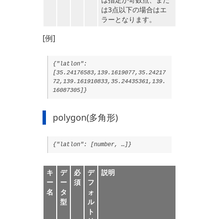
は3点以下の場合はエ
ラーとなります。
[例]
{"latlon":
[35.24176583,139.1619077,35.24217
72,139.161910833,35.24435361,139.
16087305]}
polygon(多角形)
{"latlon": [number, …]}
キ
デ
必
デ
説明
ー
ー
須
フ
名
タ
ォ
型
ル
ト