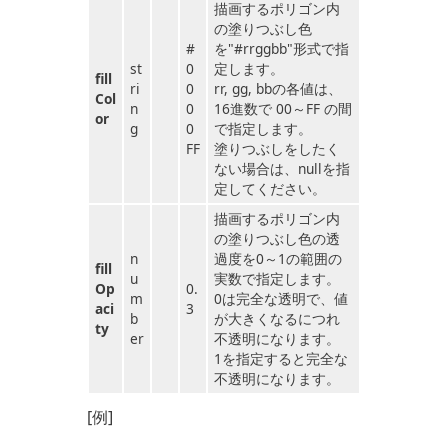
描画するポリゴン内
の塗りつぶし色
#
を"#rrggbb"形式で指
st
0
定します。
fill
ri
0
rr, gg, bbの各値は、
Col
n
0
16進数で 00～FF の間
or
g
0
で指定します。
FF
塗りつぶしをしたく
ない場合は、nullを指
定してください。
描画するポリゴン内
の塗りつぶし色の透
n
過度を0～1の範囲の
fill
u
実数で指定します。
Op
0.
m
0は完全な透明で、値
aci
3
b
が大きくなるにつれ
ty
er
不透明になります。
1を指定すると完全な
不透明になります。
[例]