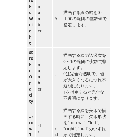
ro
k
n
e
u
描画する線の幅を0～
W
m
5
１00の範囲の整数値で
ei
b
指定します。
g
er
h
t
st
描画する線の透過度を
ro
0～1の範囲の実数で指
k
n
定します。
e
u
0は完全な透明で、値
O
m
1
が大きくなるにつれ不
p
b
透明になります。
a
er
1を指定すると完全な
ci
不透明になります。
ty
描画する線を矢印で描
ar
画する時に、矢印形状
ro
を"normal", "left",
st
w
n
"right","null"のいずれ
ri
T
ul
かで指定します。