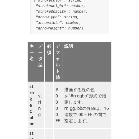
{"strokeColor": string,
"strokeWeight": number,
"strokeOpacity": number,
"arrowType": string,
"arrowWidth": number,
"arrowHeight": number}
キ
デ
必
デ
説明
ー
ー
須
フ
名
タ
ォ
型
ル
ト
値
st
#
描画する線の色
ro
st
0
を"#rrggbb"形式で指
k
ri
0
定します。
e
n
0
rr, gg, bbの各値は、16
C
g
0
進数で 00～FF の間で
ol
FF
指定します。
or
st