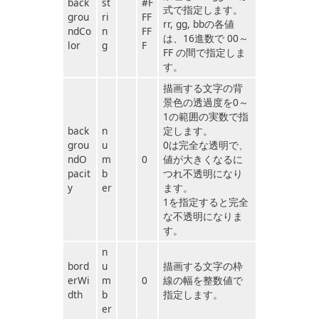
back
st
#F
式で指定します。
grou
ri
FF
rr, gg, bbの各値
ndCo
n
FF
は、16進数で 00～
lor
g
F
FF の間で指定しま
す。
描画する文字の背
景色の透過度を0～
1の範囲の実数で指
back
n
定します。
grou
u
0は完全な透明で、
ndO
m
0
値が大きくなるに
pacit
b
つれ不透明になり
y
er
ます。
1を指定すると完全
な不透明になりま
す。
n
bord
u
描画する文字の枠
erWi
m
0
線の幅を整数値で
dth
b
指定します。
er