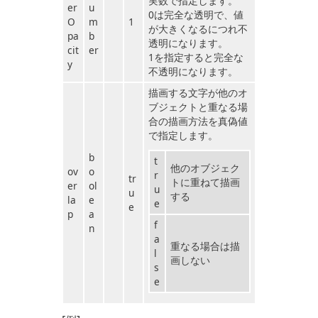
実数で指定します。
er
u
0は完全な透明で、値
O
m
1
が大きくなるにつれ不
pa
b
透明になります。
cit
er
1を指定すると完全な
y
不透明になります。
描画する文字が他のオ
ブジェクトと重なる場
合の描画方法を真偽値
で指定します。
b
t
他のオブジェク
ov
o
r
tr
トに重ねて描画
er
ol
u
u
する
la
e
e
e
p
a
f
n
a
重なる場合は描
l
画しない
s
e