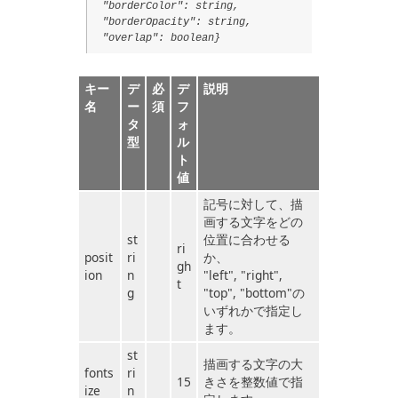
"borderColor": string,
"borderOpacity": string,
"overlap": boolean}
キー
デ
必
デ
説明
名
ー
須
フ
タ
ォ
型
ル
ト
値
記号に対して、描
画する文字をどの
st
位置に合わせる
ri
posit
ri
か、
gh
ion
n
"left", "right",
t
g
"top", "bottom"の
いずれかで指定し
ます。
st
描画する文字の大
fonts
ri
15
きさを整数値で指
ize
n