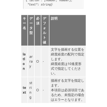
{"latlon": [number, number],
"text": string}
キ
デ
必
デ
説明
ー
ー
須
フ
名
タ
ォ
型
ル
ト
値
文字を描画する位置を
la
緯度経度の配列で指定
ar
tl
します。
ra
○
-
o
緯度経度は10進度形
y
n
式で指定してくださ
い。
描画する文字を指定し
st
ます。
te
ri
○
-
本項目は必須項目であ
xt
n
るため、未指定の場合
g
はエラーとなります。