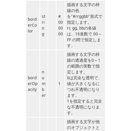
描画する文字の枠
線の色
st
#
を"#rrggbb"形式で
bord
ri
00
指定します。
erCo
n
00
rr, gg, bbの各値
lor
g
00
は、16進数で 00～
FF の間で指定しま
す。
描画する文字の枠
線の透過度を0～1
の範囲の実数で指
n
定します。
bord
u
0は完全な透明で、
erOp
m
1
値が大きくなるに
acity
b
つれ不透明になり
er
ます。
1を指定すると完全
な不透明になりま
す。
描画する文字が他
のオブジェクトと