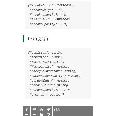
{"strokeColor": "#FF0000",
"strokeWeight": 10,
"strokeOpacity": 0.5,
"fillColor": "#FF0000",
"strokeOpacity": 0.1}
text(文字)
{"position": string,
"fontSize": number,
"fontColor": string,
"fontOpacity": number,
"backgroundColor": string,
"backgroundOpacity": number,
"borderWidth": number,
"borderColor": string,
"borderOpacity": string,
"overlap": boolean}
キ
デ
必
デ
説明
ー
ー
須
フ