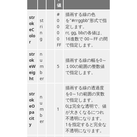
値
#
描画する線の色
str
st
0
を"#rrggbb"形式で指
ok
ri
0
定します。
eC
n
0
rr, gg, bbの各値は、
olo
g
0
16進数で 00～FF の間
r
FF
で指定します。
str
n
ok
u
描画する線の幅を0～
eW
m
5
１00の範囲の整数値
eig
b
で指定します。
ht
er
描画する線の透過度
str
を0～1の範囲の実数
n
ok
で指定します。
u
eO
0は完全な透明で、値
m
1
pa
が大きくなるにつれ
b
cit
不透明になります。
er
y
1を指定すると完全な
不透明になります。