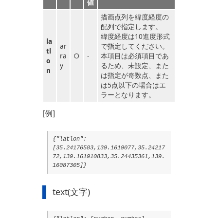
値
描画点列を緯度経度の
配列で指定します。
緯度経度は10進度形式
la
ar
で指定してください。
tl
ra
○
-
本項目は必須項目であ
o
y
るため、未設定、また
n
は指定が奇数点、また
は5点以下の場合はエ
ラーとなります。
[例]
{"latlon":
[35.24176583,139.1619077,35.24217
72,139.161910833,35.24435361,139.
16087305]}
text(文字)