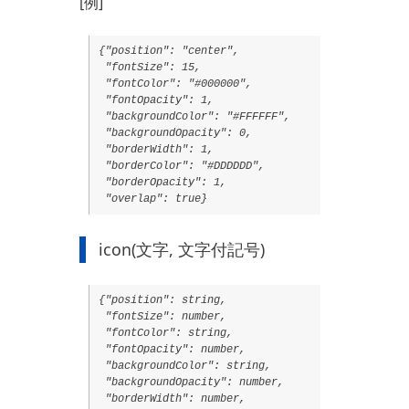
[例]
{"position": "center",
"fontSize": 15,
"fontColor": "#000000",
"fontOpacity": 1,
"backgroundColor": "#FFFFFF",
"backgroundOpacity": 0,
"borderWidth": 1,
"borderColor": "#DDDDDD",
"borderOpacity": 1,
"overlap": true}
icon(文字, 文字付記号)
{"position": string,
"fontSize": number,
"fontColor": string,
"fontOpacity": number,
"backgroundColor": string,
"backgroundOpacity": number,
"borderWidth": number,