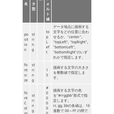
名
タ
ォ
型
ル
ト
値
データ地点に描画する
to
文字をどの位置に合わ
po
st
p
せるか、"center",
sit
ri
L
"topLeft", "topRight",
io
n
ef
"bottomLeft",
n
g
t
"bottomRight"のいず
れかで指定します。
fo
st
描画する文字の大きさ
nt
ri
1
を整数値で指定しま
si
n
5
す。
ze
g
#
描画する文字の色
fo
0
st
を"#rrggbb"形式で指
nt
0
ri
定します。
C
0
n
rr, gg, bbの各値は、16
ol
0
g
進数で 00～FF の間で
or
0