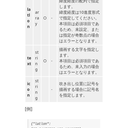
緯度経度の配列で指定
します。
la
ar
緯度経度は10進度形式
tl
ra
○
-
で指定してください。
o
y
本項目は必須項目であ
n
るため、未設定、また
は指定が奇数点の場合
はエラーとなります。
描画する文字を指定し
st
ます。
te
ri
○
-
本項目は必須項目であ
xt
n
るため、未入力の場合
g
はエラーとなります。
st
ic
吹き出し位置に記号を
ri
o
-
描画する場合に記号名
n
n
を指定します。
g
[例]
{"latlon":