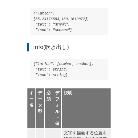
{"latlon":
[35.24176583,139.1619077],
"text": "文字列",
"icon": "000004"}
info(吹き出し)
{"latlon": [number, number],
"text": string,
"icon": string}
キ
デ
必
デ
説明
ー
ー
須
フ
名
タ
ォ
型
ル
ト
値
文字を描画する位置を