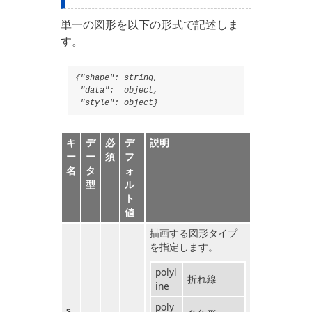
単一の図形を以下の形式で記述しま
す。
{"shape": string,
"data": object,
"style": object}
キ
デ
必
デ
説明
ー
ー
須
フ
名
タ
ォ
型
ル
ト
値
描画する図形タイプ
を指定します。
polyl
折れ線
ine
poly
s