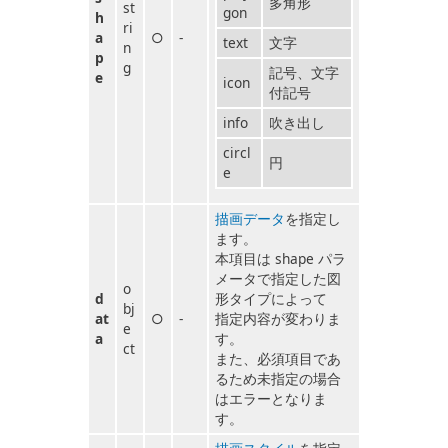
多角形
st
gon
h
ri
a
○
-
text
文字
n
p
g
記号、文字
e
icon
付記号
info
吹き出し
circl
円
e
描画データ
を指定し
ます。
本項目は shape パラ
メータで指定した図
o
d
形タイプによって
bj
at
○
-
指定内容が変わりま
e
a
す。
ct
また、必須項目であ
るため未指定の場合
はエラーとなりま
す。