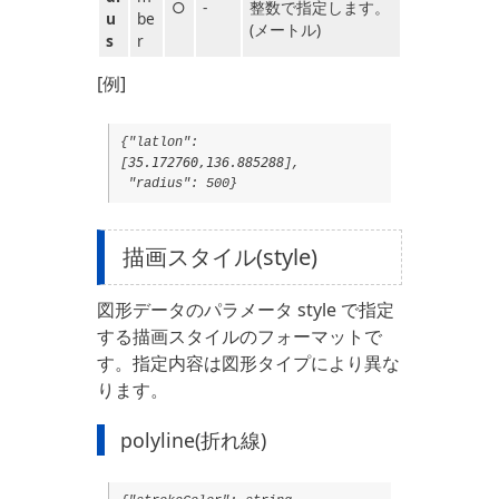
○
-
整数で指定します。
u
be
(メートル)
s
r
[例]
{"latlon":
35.172760,136.885288
[
],
"radius": 500}
描画スタイル(style)
図形データのパラメータ style で指定
する描画スタイルのフォーマットで
す。指定内容は図形タイプにより異な
ります。
polyline(折れ線)