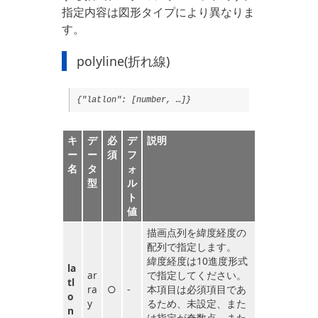
指定内容は図形タイプにより異なりま
す。
polyline(折れ線)
{"latlon": [number, …]}
キ
デ
必
デ
説明
ー
ー
須
フ
名
タ
ォ
型
ル
ト
値
描画点列を緯度経度の
配列で指定します。
緯度経度は10進度形式
la
ar
で指定してください。
tl
ra
○
-
本項目は必須項目であ
o
y
るため、未設定、また
n
は指定が奇数点、また