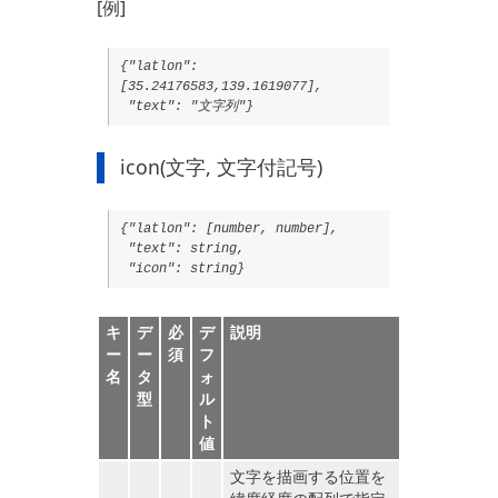
[例]
{"latlon":
[35.24176583,139.1619077],
"text": "文字列"}
icon(文字, 文字付記号)
{"latlon": [number, number],
"text": string,
"icon": string}
キ
デ
必
デ
説明
ー
ー
須
フ
名
タ
ォ
型
ル
ト
値
文字を描画する位置を