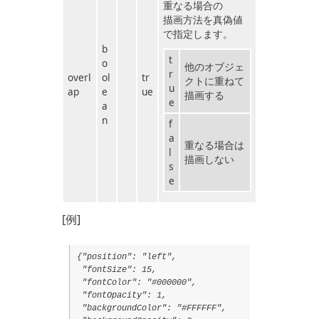
重なる場合の
描画方法を真偽値
で指定します。
b
t
o
他のオブジェ
r
overl
ol
tr
クトに重ねて
u
ap
e
ue
描画する
e
a
n
f
a
重なる場合は
l
描画しない
s
e
[例]
{"position": "left",
"fontSize": 15,
"fontColor": "#000000",
"fontOpacity": 1,
"backgroundColor": "#FFFFFF",