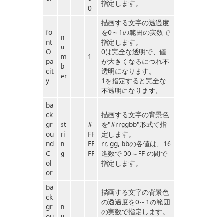
指定します。
0
描画する文字の透過度
fo
を0～1の範囲の実数で
n
nt
指定します。
u
O
0は完全な透明で、値
m
1
pa
が大きくなるにつれ不
b
cit
透明になります。
er
y
1を指定すると完全な
不透明になります。
ba
ck
描画する文字の背景色
gr
st
#
を"#rrggbb"形式で指
ou
ri
FF
定します。
nd
n
FF
rr, gg, bbの各値は、16
C
g
FF
進数で 00～FF の間で
ol
指定します。
or
ba
描画する文字の背景色
ck
の透過度を0～1の範囲
gr
n
の実数で指定します。
ou
u