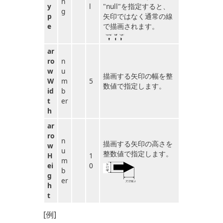
n
y
l
"null"を指定すると、
g
p
矢印ではなく通常の線
e
で描画されます。
ar
ro
n
w
u
描画する矢印の幅を整
W
m
5
数値で指定します。
id
b
t
er
h
ar
ro
n
描画する矢印の高さを
w
u
整数値で指定します。
H
1
m
ei
0
b
g
er
h
t
[例]