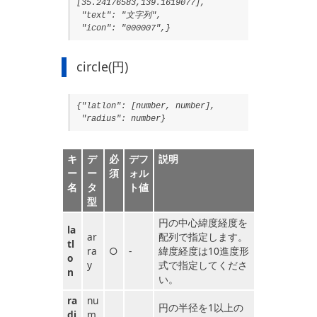
[35.24176583,139.1619077],
"text": "文字列",
"icon": "000007",}
circle(円)
{"latlon": [number, number],
"radius": number}
キ
デ
必
デフ
説明
ー
ー
須
ォル
名
タ
ト値
型
円の中心緯度経度を
la
ar
配列で指定します。
tl
ra
○
-
緯度経度は10進度形
o
y
式で指定してくださ
n
い。
ra
nu
円の半径を1以上の
di
m