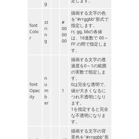
定します。
g
描画する文字の色
を"#rrggbb"形式で
st
#
font
指定します。
ri
00
Colo
rr, gg, bbの各値
n
00
r
は、16進数で 00～
g
00
FF の間で指定しま
す。
描画する文字の透
過度を0～1の範囲
の実数で指定しま
n
す。
font
u
0は完全な透明で、
Opac
m
1
値が大きくなるに
ity
b
つれ不透明になり
er
ます。
1を指定すると完全
な不透明になりま
す。
描画する文字の背
景色を"#rrggbb"形