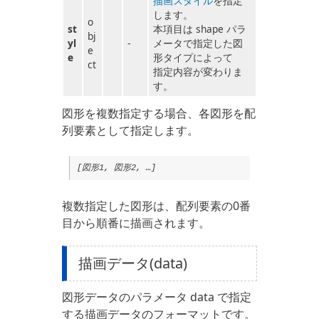
描画スタイル
を指定
します。
o
st
本項目は shape パラ
bj
yl
-
メータで指定した図
e
e
形タイプによって
ct
指定内容が変わりま
す。
図形を複数指定する場合、各図形を配
列要素として指定します。
[図形1, 図形2, …]
複数指定した図形は、配列要素の0番
目から順番に描画されます。
描画データ(data)
図形データのパラメータ data で指定
する描画データのフォーマットです。