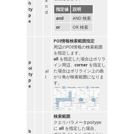
a
h
n
ty
指定値
説明
d
p
and
AND 検索
e
or
OR 検索
POI情報検索範囲指定
周辺のPOI情報の検索範囲
を指定します。
all
を指定した場合はポリラ
p
イン周辺、
corner
を指定し
oi
た場合はポリライン上の曲
al
ty
がり角が検索範囲になりま
l
p
す。
e
検索範囲
クエリパラメータpoitype
に
all
を指定した場合、
b