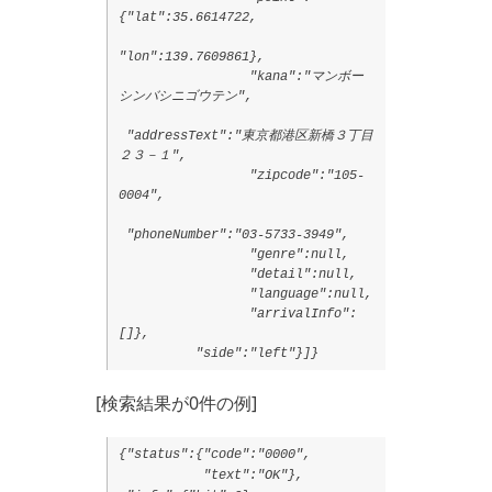
{"lat":35.6614722,
"lon":139.7609861},
"kana":"マンボー
シンバシニゴウテン",
"addressText":"東京都港区新橋３丁目
２３－１",
"zipcode":"105-
0004",
"phoneNumber":"03-5733-3949",
"genre":null,
"detail":null,
"language":null,
"arrivalInfo":
[]},
"side":"left"}]}
[検索結果が0件の例]
{"status":{"code":"0000",
"text":"OK"},