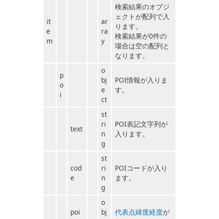
検索結果のオブジ
ェクトが配列で入
it
ar
ります。
e
ra
検索結果が0件の
m
y
場合は空の配列と
なります。
o
p
bj
POI情報が入りま
o
e
す。
i
ct
st
ri
POI表記文字列が
text
n
入ります。
g
st
cod
ri
POIコードが入り
e
n
ます。
g
o
poi
bj
代表点緯度経度
が