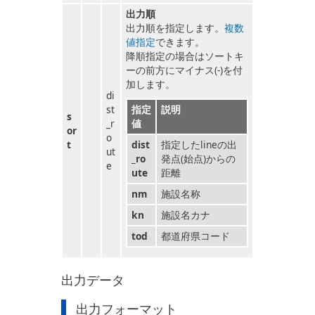
出力順
出力順を指定します。
複数
値指定
できます。
降順指定の場合はソートキ
ーの前方にマイナス(-)を付
加します。
di
st
指定
説明
s
_r
値
or
o
t
dist
指定したlineの出
ut
_ro
発点(始点)からの
e
ute
距離
nm
施設名称
kn
施設名カナ
tod
都道府県コード
出力データ
出力フォーマット