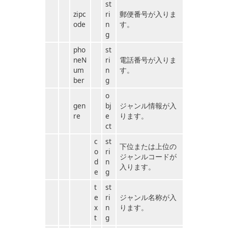
st
zipc
ri
郵便番号が入りま
ode
n
す。
g
pho
st
neN
ri
電話番号が入りま
um
n
す。
ber
g
o
gen
bj
ジャンル情報が入
re
e
ります。
ct
c
st
下位または上位の
o
ri
ジャンルコードが
d
n
入ります。
e
g
t
st
e
ri
ジャンル名称が入
x
n
ります。
t
g