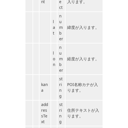
nt
e
入ります。
ct
n
l
u
a
m
緯度が入ります。
t
b
er
n
l
u
o
m
経度が入ります。
n
b
er
st
kan
ri
POI名称カナが入
a
n
ります。
g
add
st
res
ri
住所テキストが入
sTe
n
ります。
xt
g