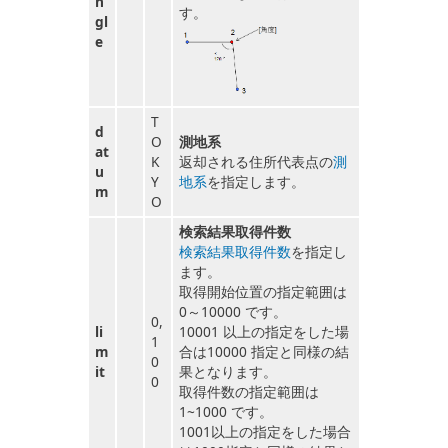
n
す。
gl
e
T
d
O
測地系
at
K
返却される住所代表点の
測
u
Y
地系
を指定します。
m
O
検索結果取得件数
検索結果取得件数
を指定し
ます。
取得開始位置の指定範囲は
0～10000 です。
0,
li
10001 以上の指定をした場
1
m
合は10000 指定と同様の結
0
it
果となります。
0
取得件数の指定範囲は
1~1000 です。
1001以上の指定をした場合