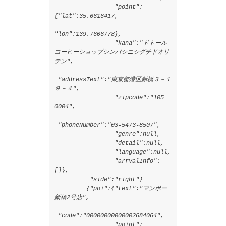
"point":
{"lat":35.6616417,
"lon":139.7606778},
"kana":"ドトール
コーヒーショップシンバシニシグチドオリ
テン",
"addressText":"東京都港区新橋３－１
９－４",
"zipcode":"105-
0004",
"phoneNumber":"03-5473-8507",
"genre":null,
"detail":null,
"language":null,
"arrvalInfo":
[]},
"side":"right"}
{"poi":{"text":"マンボー
新橋2号店",
"code":"00000000000002684064",
"point":