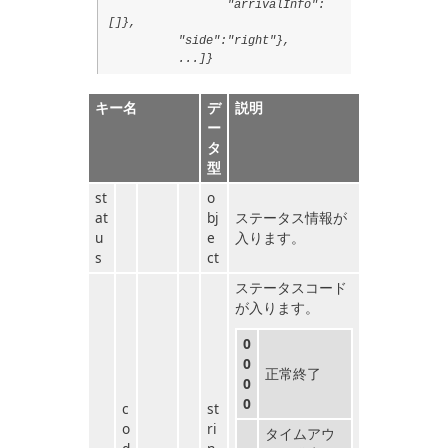
"arrivalInfo":
[]},
"side":"right"},
...]}
キー名
デ
説明
ー
タ
型
st
o
at
bj
ステータス情報が
u
e
入ります。
s
ct
ステータスコード
が入ります。
0
0
正常終了
0
0
c
st
o
ri
タイムアウ