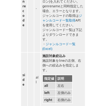
n
ロン)を入れてください。
re
genrenameと同時指定した
-
c
場合、エラーとなります。
o
ジャンルコードの取得は
ジ
d
ャンルコード一覧取得
API
e
を使用してください。
ジャンルコード一覧は下記
よりダウンロードできま
す。
・
ジャンルコード一覧
(Excel)
施設対象絞込み
施設対象をlineの左側、右
側への絞込みを指定しま
す。
si
al
指定値
説明
d
l
e
all
左右
left
左側のみ
right
右側のみ