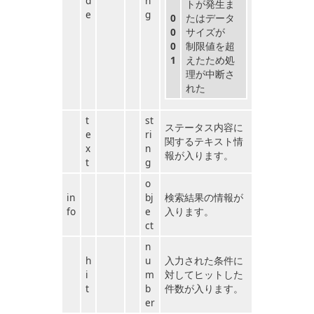
d
n
トが発生ま
e
g
0
たはデータ
0
サイズが
0
制限値を超
1
えたため処
理が中断さ
れた
t
st
ステータス内容に
e
ri
関するテキスト情
x
n
報が入ります。
t
g
o
in
bj
検索結果の情報が
fo
e
入ります。
ct
n
h
u
入力された条件に
i
m
対してヒットした
t
b
件数が入ります。
er