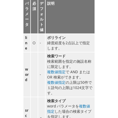
パ
必
デ
説明
ラ
須
フ
メ
ォ
ー
ル
タ
ト
値
li
ポリライン
n
○
-
緯度経度を2点以上で指定
e
します。
検索ワード
検索範囲を指定の施設名称
に限定します。
w
複数値指定
で AND または
or
-
OR 検索ができます。
d
複数値指定
の上限は50件で
１語句の上限は1024文字で
す。
検索タイプ
word パラメータを
複数値
sr
指定
した場合の検索タイプ
c
を指定します。