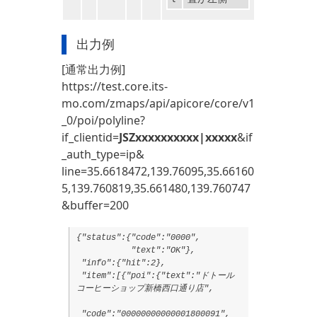
出力例
[通常出力例]
https://test.core.its-
mo.com/zmaps/api/apicore/core/v1
_0/poi/polyline?
if_clientid=
JSZxxxxxxxxxx|xxxxx
&if
_auth_type=ip&
line=35.6618472,139.76095,35.66160
5,139.760819,35.661480,139.760747
&buffer=200
{"status":{"code":"0000",
"text":"OK"},
"info":{"hit":2},
"item":[{"poi":{"text":"ドトール
コーヒーショップ新橋西口通り店",
"code":"00000000000001800091",