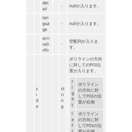
det
-
nullが入ります。
ail
lan
gua
-
nullが入ります。
ge
arri
空配列が入りま
vali
-
す。
nfo
ポリラインの方向
に対してのPOI位
置が入ります。
r
ポリライン
i
s
st
の方向に対
g
i
ri
してPOIの位
h
d
n
置が右側
t
e
g
l
ポリライン
e
の方向に対
f
してPOIの位
t
置が左側