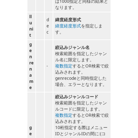
は1000指定と同様の結果と
なります。
ll
d
緯度経度形式
u
e
緯度経度形式
を指定しま
ni
c
す。
t
g
絞込みジャンル名
e
検索範囲を指定したジャン
n
ル名に限定します。
re
-
複数指定
するとOR検索で絞
n
込みされます。
a
genrecodeと同時指定した
m
場合、エラーとなります。
e
絞込みジャンルコード
検索範囲を指定したジャン
ルコードに限定します。
複数指定
するとOR検索で絞
込みされます。
g
10桁指定する際はメニュー
e
IDとジャンルIDの間に:(コ