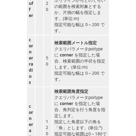
ポリラインからどのくらい
uf
2
の範囲を検索対象とする
f
0
か、片側の幅を指定しま
er
す。(単位:m)
指定可能な幅は 0～200 で
す。
c
検索範囲メートル指定
or
クエリパラメータpoitype
n
に
corner
を指定した場
er
5
合、検索範囲の半径を指定
ra
0
します。(単位:m)
di
指定可能な幅は 0～200 で
u
す。
s
検索範囲角度指定
クエリパラメータpoitype
に
corner
を指定した場
c
合、角判定を行う角度を指
or
定します。
n
1
指定した角度以下の角を
er
2
「角」とします。(単位:°)
a
0
指定可能な範囲は0～180で