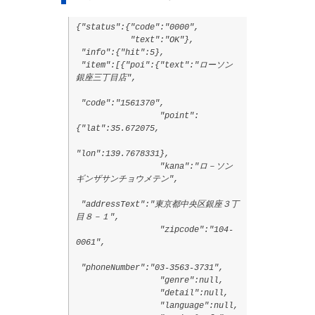
{"status":{"code":"0000",
"text":"OK"},
"info":{"hit":5},
"item":[{"poi":{"text":"ローソン
銀座三丁目店",
"code":"1561370",
"point":
{"lat":35.672075,
"lon":139.7678331},
"kana":"ロ－ソン
ギンザサンチョウメテン",
"addressText":"東京都中央区銀座３丁
目８－１",
"zipcode":"104-
0061",
"phoneNumber":"03-3563-3731",
"genre":null,
"detail":null,
"language":null,