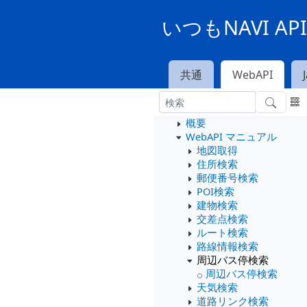
いつもNAVI A
共通
WebAPI
概要
WebAPI マニュアル
地図取得
住所検索
郵便番号検索
POI検索
建物検索
交差点検索
ルート検索
路線情報検索
周辺バス停検索
周辺バス停検索
天気検索
道路リンク検索