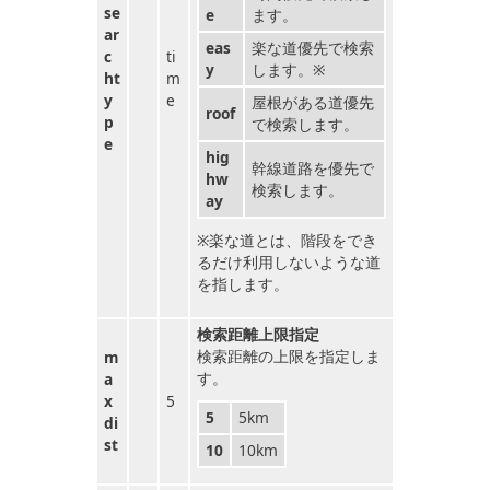
se
e
ます。
ar
eas
楽な道優先で検索
c
ti
y
します。※
ht
m
y
e
屋根がある道優先
roof
p
で検索します。
e
hig
幹線道路を優先で
hw
検索します。
ay
※楽な道とは、階段をでき
るだけ利用しないような道
を指します。
検索距離上限指定
検索距離の上限を指定しま
m
す。
a
x
5
5
5km
di
st
10
10km