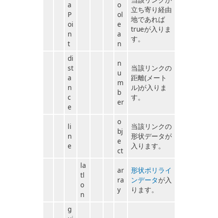
a
o
立ち寄り経由
P
ol
地であれば
oi
e
trueが入りま
n
a
す。
t
n
di
n
st
当該リンクの
u
a
距離(メート
m
n
ル)が入りま
b
c
す。
er
e
o
li
当該リンクの
bj
n
形状データが
e
e
入ります。
ct
la
ar
形状ポリライ
tl
ra
ンデータ
が入
o
y
ります。
n
g