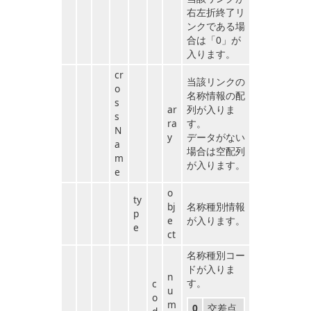
右左折終了リ
ンクである場
合は「0」が
入ります。
cr
当該リンクの
o
名称情報の配
s
ar
列が入りま
s
ra
す。
N
y
データがない
a
場合は空配列
m
が入ります。
e
o
ty
bj
名称種別情報
p
e
が入ります。
e
ct
名称種別コー
ドが入りま
n
す。
c
u
o
m
0
交差点