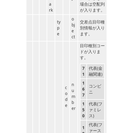
a
場合は空配列
rk
が入ります。
o
ty
交差点目印種
bj
p
別情報が入り
e
e
ます。
ct
目印種別コー
ドが入りま
す。
7
代表(金
1
融関連)
1
n
コンビ
c
6
u
ニ
o
7
m
d
b
1
代表(フ
e
er
5
ァミレ
0
ス)
代表(フ
1
ァース