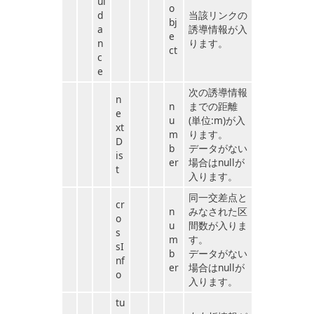
ui
o
d
当該リンクの
bj
a
誘導情報が入
e
n
ります。
ct
c
e
次の誘導情報
n
n
までの距離
e
u
(単位:m)が入
xt
m
ります。
D
b
データがない
is
er
場合はnullが
t
入ります。
同一交差点と
cr
n
みなされた区
o
u
間数が入りま
s
m
す。
sI
b
データがない
nf
er
場合はnullが
o
入ります。
tu