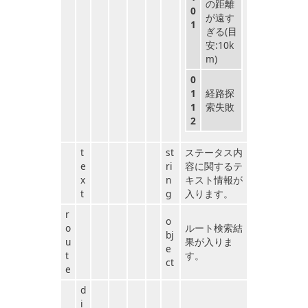
の距離
0
が遠す
1
ぎる(目
安:10k
m)
0
1
経路探
1
索失敗
2
t
st
ステータス内
e
ri
容に関するテ
x
n
キスト情報が
t
g
入ります。
r
o
o
ルート検索結
bj
u
果が入りま
e
t
す。
ct
e
d
i