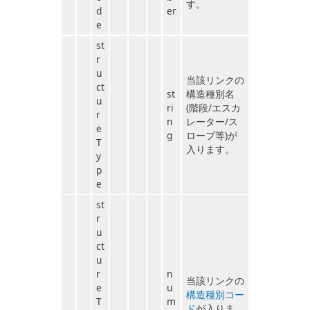
す。
d
er
e
st
r
u
当該リンクの
ct
st
構造種別名
u
ri
(階段/エスカ
r
n
レーター/ス
e
g
ロープ等)が
T
入ります。
y
p
e
st
r
u
ct
u
r
n
当該リンクの
e
u
構造種別コー
T
m
ド
が入りま