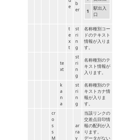
d
b
e
駅出入
er
1
口
t
st
名称種別コー
e
ri
ドのテキスト
x
n
情報が入りま
t
g
す。
st
名称種別のテ
te
ri
キスト情報が
xt
n
入ります。
g
k
st
名称種別のテ
a
ri
キストカナ情
n
n
報が入りま
a
g
す。
cr
当該リンクの
o
交差点目印情
s
ar
報の配列が入
s
ra
ります。
M
y
データがない