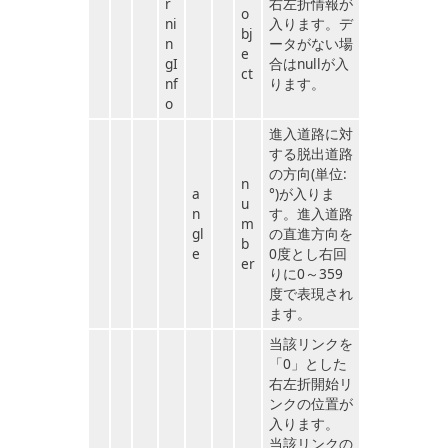
r
右左折情報が
o
ni
入ります。デ
bj
n
ータがない場
e
gI
合はnullが入
ct
nf
ります。
o
進入道路に対
する脱出道路
の方向(単位:
n
a
°)が入りま
u
n
す。進入道路
m
gl
の直進方向を
b
e
0度とし右回
er
りに0～359
度で表現され
ます。
当該リンクを
「0」とした
右左折開始リ
ンクの位置が
入ります。
当該リンクの