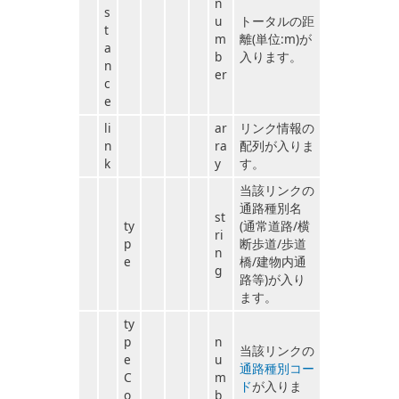
n
s
u
トータルの距
t
m
離(単位:m)が
a
b
入ります。
n
er
c
e
li
ar
リンク情報の
n
ra
配列が入りま
k
y
す。
当該リンクの
通路種別名
st
ty
(通常道路/横
ri
p
断歩道/歩道
n
e
橋/建物内通
g
路等)が入り
ます。
ty
p
n
当該リンクの
e
u
通路種別コー
C
m
ド
が入りま
o
b