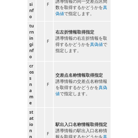
誘導情報の同一交差点区間
si
F
数を取得するかどうかを
真
nf
偽値
で指定します。
o
tu
rn
右左折情報取得指定
in
誘導情報の右左折情報を取
F
gi
得するかどうかを
真偽値
で
nf
指定します。
o
cr
os
交差点名称情報取得指定
s
誘導情報の交差点名称情報
n
F
を取得するかどうかを
真偽
a
値
で指定します。
m
e
st
at
io
駅出入口名称情報取得指定
n
誘導情報の駅出入口名称情
F
n
報を取得するかどうかを
真