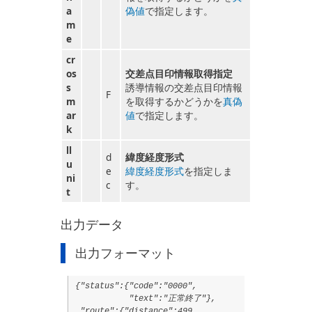
a
偽値
で指定します。
m
e
cr
os
交差点目印情報取得指定
s
誘導情報の交差点目印情報
F
m
を取得するかどうかを
真偽
ar
値
で指定します。
k
ll
d
緯度経度形式
u
e
緯度経度形式
を指定しま
ni
c
す。
t
出力データ
出力フォーマット
{"status":{"code":"0000",
"text":"正常終了"},
"route":{"distance":499,