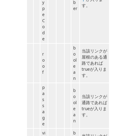
y
b
す。
p
er
e
C
o
d
e
b
当該リンクが
r
o
屋根のある通
o
ol
路であれば
o
e
trueが入りま
f
a
す。
n
p
b
a
o
当該リンクが
s
ol
通路であれば
s
e
trueが入りま
a
a
す。
g
n
e
vi
b
当該リンクが