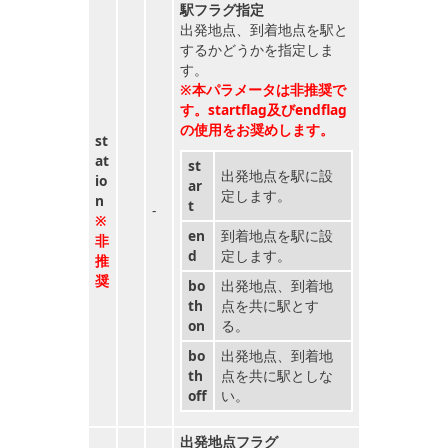
駅フラグ指定
出発地点、到着地点を駅と
するかどうかを指定しま
す。
※本パラメータは非推奨で
す。startflag及びendflag
の使用をお奨めします。
st
at
st
出発地点を駅に設
io
ar
定します。
n
t
-
※
en
到着地点を駅に設
非
d
定します。
推
奨
bo
出発地点、到着地
th
点を共に駅とす
on
る。
bo
出発地点、到着地
th
点を共に駅としな
off
い。
出発地点フラグ