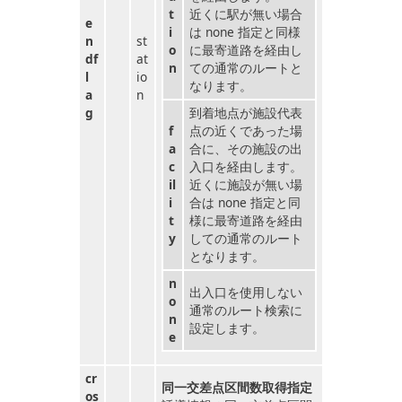
t
近くに駅が無い場合
e
i
は none 指定と同様
n
st
o
に最寄道路を経由し
df
at
n
ての通常のルートと
l
io
なります。
a
n
g
到着地点が施設代表
f
点の近くであった場
a
合に、その施設の出
c
入口を経由します。
il
近くに施設が無い場
i
合は none 指定と同
t
様に最寄道路を経由
y
しての通常のルート
となります。
n
出入口を使用しない
o
通常のルート検索に
n
設定します。
e
cr
同一交差点区間数取得指定
os