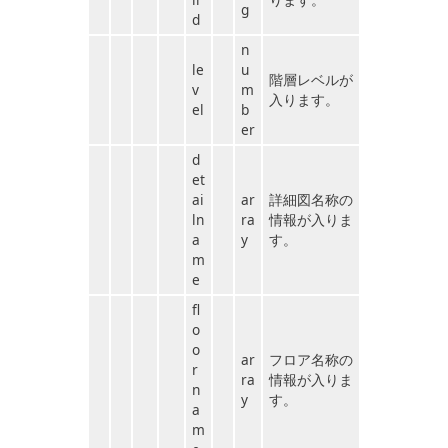
g
d
n
le
u
階層レベルが
v
m
入ります。
el
b
er
d
et
ai
ar
詳細図名称の
ln
ra
情報が入りま
a
y
す。
m
e
fl
o
o
ar
フロア名称の
r
ra
情報が入りま
n
y
す。
a
m