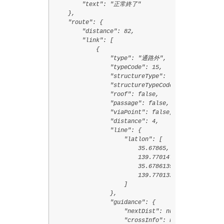
        "text": "正常終了"

    },

    "route": {

        "distance": 82,

        "link": [

            {

                "type": "通路外",

                "typeCode": 15,

                "structureType": "通常",

                "structureTypeCode": 0,

                "roof": false,

                "passage": false,

                "viaPoint": false,

                "distance": 4,

                "line": {

                    "latlon": [

                        35.67865,

                        139.7701472,

                        35.6786139,

                        139.7701333

                    ]

                },

                "guidance": {

                    "nextDist": null,

                    "crossInfo": null,
