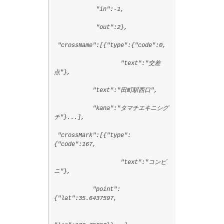
"in":-1,
"out":2},
"crossName":[{"type":{"code":0,
"text":"交差
点"},
"text":"田町駅西口",
"kana":"タマチエキニシグ
チ"}...],
"crossMark":[{"type":
{"code":167,
"text":"コンビ
ニ"},
"point":
{"lat":35.6437597,