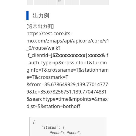
e
出力例
[通常出力例]
https://test.core.its-
mo.com/zmaps/api/apicore/core/v1
_0/route/walk?
if_clientid=
JSZxxxxxxxxxx|xxxxx
&if
_auth_type=ip&crossinfo=T&turnin
ginfo=T&crossname=T&stationnam
e=T&crossmark=T
&from=35.678649929,139.77014777
9&to=35.678256751,139.770474831
&searchtype=time&mpoints=&max
dist=5&station=bothoff
{

    "status": {

        "code": "0000",
