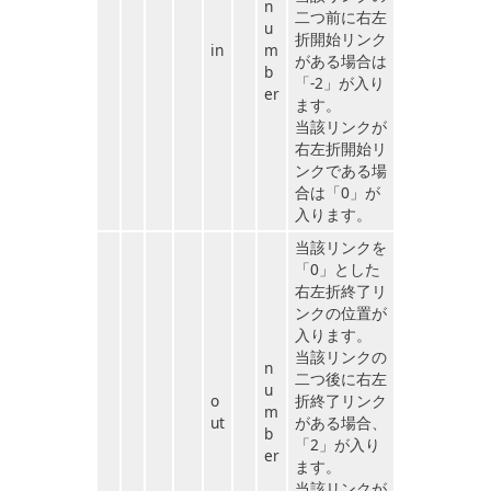
n
二つ前に右左
u
折開始リンク
in
m
がある場合は
b
「-2」が入り
er
ます。
当該リンクが
右左折開始リ
ンクである場
合は「0」が
入ります。
当該リンクを
「0」とした
右左折終了リ
ンクの位置が
入ります。
当該リンクの
n
二つ後に右左
u
o
折終了リンク
m
ut
がある場合、
b
「2」が入り
er
ます。
当該リンクが