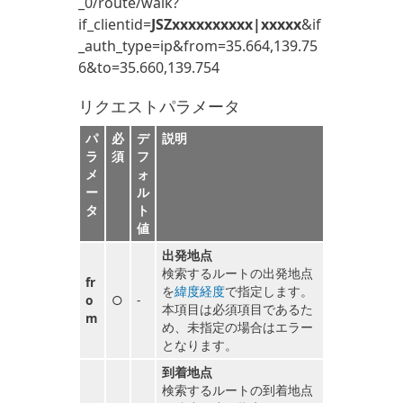
_0/route/walk?
if_clientid=
JSZxxxxxxxxxx|xxxxx
&if
_auth_type=ip&from=35.664,139.75
6&to=35.660,139.754
リクエストパラメータ
パ
必
デ
説明
ラ
須
フ
メ
ォ
ー
ル
タ
ト
値
出発地点
検索するルートの出発地点
fr
を
緯度経度
で指定します。
o
○
-
本項目は必須項目であるた
m
め、未指定の場合はエラー
となります。
到着地点
検索するルートの到着地点