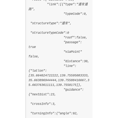
"link":[{"type":"通常通
路",
"typeCode":0,
"structureType":"通常",
"structureTypeCode":0
"roof":false,
"passage":
true
"viaPoint"
false,
"distance":30,
"line":
{"latlon":
[35.664024722222,139.75595083333,
35.663896944444,139.75588416667,3
5.663763611111,139.7558175]},
"guidance":
{"nextDist":23,
"crossInfo":3,
"turningInfo":{"angle":92,