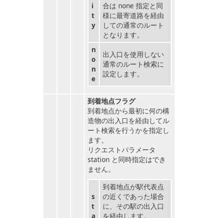
i
合は none 指定と同
t
様に最寄道路を経由
y
しての通常のルート
となります。
n
出入口を使用しない
o
通常のルート検索に
n
設定します。
e
到着地点フラグ
到着地点から最初に何の構
造物の出入口を経由してル
ート検索を行うかを指定し
ます。
リクエストパラメータ
station と同時指定はでき
ません。
到着地点が駅代表点
s
の近くであった場合
t
に、その駅の出入口
a
を経由します。