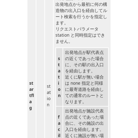
出発地点から最初に何の構
造物の出入口を経由してル
ート検索を行うかを指定し
ます。
リクエストパラメータ
station と同時指定はでき
ません。
出発地点が駅代表点
s
の近くであった場合
t
に、その駅の出入口
a
を経由します。
t
近くに駅が無い場合
st
i
は none 指定と同様
st
ar
o
に最寄道路を経由し
at
tfl
n
ての通常のルートと
io
a
なります。
n
g
出発地点が施設代表
f
点の近くであった場
a
合に、その施設の出
c
入口を経由します。
il
近くに施設が無い場