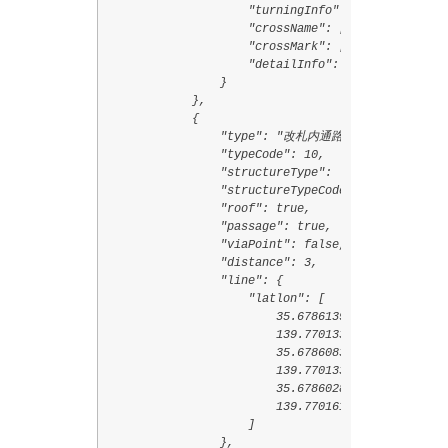
                    "turningInfo": null,

                    "crossName": [],

                    "crossMark": [],

                    "detailInfo": []

                }

            },

            {

                "type": "改札内通路",

                "typeCode": 10,

                "structureType": "通常",

                "structureTypeCode": 0,

                "roof": true,

                "passage": true,

                "viaPoint": false,

                "distance": 3,

                "line": {

                    "latlon": [

                        35.6786139,

                        139.7701333,

                        35.6786083,

                        139.7701333,

                        35.6786028,

                        139.7701611

                    ]

                },
