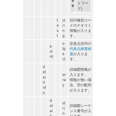
9
トフー
6
ド)
t
st
目印種別コー
e
ri
ドのテキスト
x
n
情報が入りま
t
g
す。
o
交差点目印の
p
bj
代表点緯度経
oi
e
度
が入りま
nt
ct
す。
d
詳細図情報が
et
ar
入ります。
ai
ra
情報が無い場
lI
y
合、空の配列
nf
が入ります。
o
d
st
et
詳細図シーケ
ri
ai
ンス番号が入
n
li
ります。