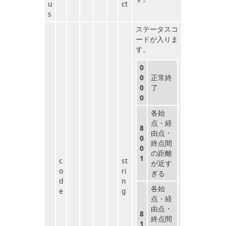
u
ct
s
ステータスコ
ードが入りま
す。
0
0
正常終
0
了
0
各始
点・経
8
由点・
0
終点間
0
の距離
1
c
st
が近す
o
ri
ぎる
d
n
各始
e
g
点・経
由点・
8
終点間
1