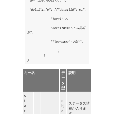
"lon":139.75052}}...],
"detailInfo": [{"detailid":"01",
"level":2,
"detailname":"JR田町
駅",
"floorname":２階}],
...
]
}
}
キー名
デ
説明
ー
タ
型
s
t
o
ステータス情
a
bj
報が入りま
t
e
す。