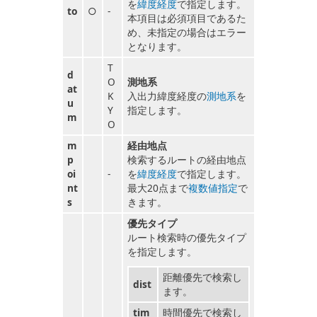
を
緯度経度
で指定します。
to
○
-
本項目は必須項目であるた
め、未指定の場合はエラー
となります。
T
d
O
測地系
at
K
入出力緯度経度の
測地系
を
u
Y
指定します。
m
O
m
経由地点
p
検索するルートの経由地点
oi
-
を
緯度経度
で指定します。
nt
最大20点まで
複数値指定
で
s
きます。
優先タイプ
ルート検索時の優先タイプ
を指定します。
距離優先で検索し
dist
ます。
tim
時間優先で検索し