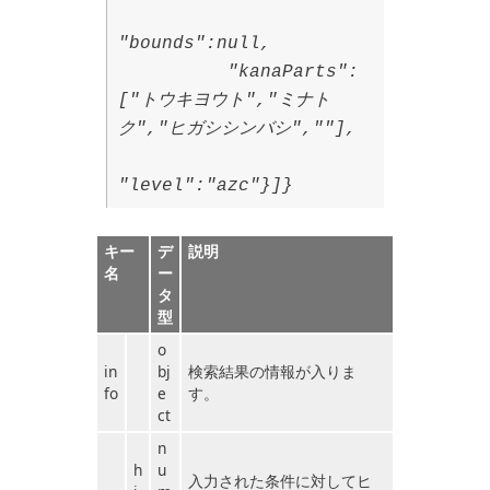
"bounds":null,
"kanaParts":
["トウキヨウト","ミナト
ク","ヒガシシンバシ",""],
"level":"azc"}]}
キー
デ
説明
名
ー
タ
型
o
in
bj
検索結果の情報が入りま
fo
e
す。
ct
n
h
u
入力された条件に対してヒ