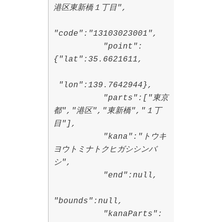
港区東新橋１丁目",
"code":"13103023001",
"point":
{"lat":35.6621611,
"lon":139.7642944},
"parts":["東京
都","港区","東新橋","１丁
目"],
"kana":"トウキ
ヨウトミナトクヒガシシンバ
シ",
"end":null,
"bounds":null,
"kanaParts":