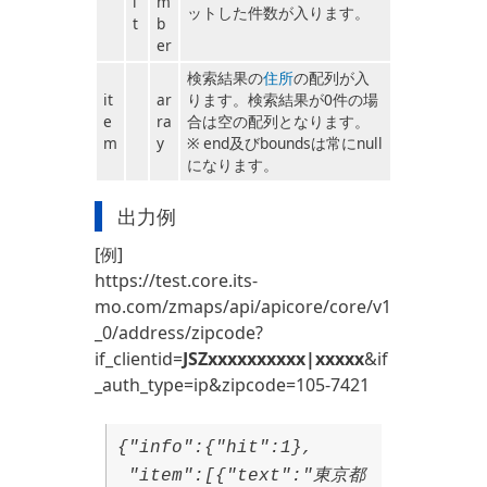
i
m
ットした件数が入ります。
t
b
er
検索結果の
住所
の配列が入
it
ar
ります。検索結果が0件の場
e
ra
合は空の配列となります。
m
y
※ end及びboundsは常にnull
になります。
出力例
[例]
https://test.core.its-
mo.com/zmaps/api/apicore/core/v1
_0/address/zipcode?
if_clientid=
JSZxxxxxxxxxx|xxxxx
&if
_auth_type=ip&zipcode=105-7421
{"info":{"hit":1},
"item":[{"text":"東京都