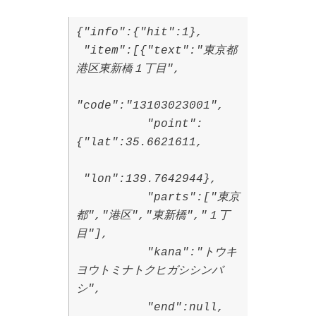
{"info":{"hit":1},
"item":[{"text":"東京都
港区東新橋１丁目",
"code":"13103023001",
"point":
{"lat":35.6621611,
"lon":139.7642944},
"parts":["東京
都","港区","東新橋","１丁
目"],
"kana":"トウキ
ヨウトミナトクヒガシシンバ
シ",
"end":null,