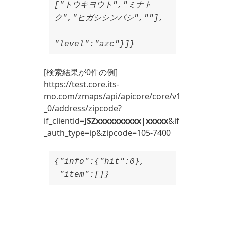
["トウキヨウト","ミナト
ク","ヒガシシンバシ",""],
"level":"azc"}]}
[検索結果が0件の例]
https://test.core.its-
mo.com/zmaps/api/apicore/core/v1
_0/address/zipcode?
if_clientid=
JSZxxxxxxxxxx|xxxxx
&if
_auth_type=ip&zipcode=105-7400
{
"info":{"hit":0},
"item":[]}