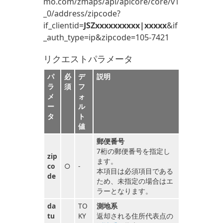
mo.com/zmaps/api/apicore/core/v1
_0/address/zipcode?
if_clientid=
JSZxxxxxxxxxx|xxxxx
&if
_auth_type=ip&zipcode=105-7421
リクエストパラメータ
パ
必
デ
説明
ラ
須
フ
メ
ォ
ー
ル
タ
ト
値
郵便番号
7桁の郵便番号を指定し
zip
ます。
co
○
-
本項目は必須項目である
de
ため、未指定の場合はエ
ラーとなります。
da
TO
測地系
tu
KY
返却される住所代表点の