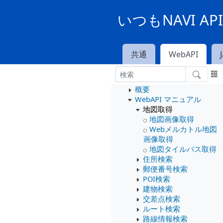
いつもNAVI A
共通
WebAPI
概要
WebAPI マニュアル
地図取得
地図画像取得
Webメルカトル地図
画像取得
地図タイルパス取得
住所検索
郵便番号検索
POI検索
建物検索
交差点検索
ルート検索
路線情報検索