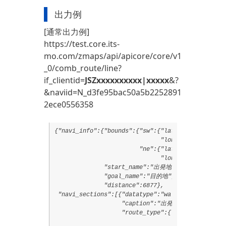
出力例
[通常出力例]
https://test.core.its-
mo.com/zmaps/api/apicore/core/v1
_0/comb_route/line?
if_clientid=
JSZxxxxxxxxxx|xxxxx
&?
&naviid=N_d3fe95bac50a5b2252891
2ece0556358
{"navi_info":{"bounds":{"sw":{"lat":35.6626369,

                              "lon":139.7034778},
                        "ne":{"lat":35.6890647,

                              "lon":139.7618811}}
              "start_name":"出発地",

              "goal_name":"目的地",

              "distance":6877},

 "navi_sections":[{"datatype":"walk",

                   "caption":"出発地",

                   "route_type":{"code":"2006",

                                 "text":"敷地内通路