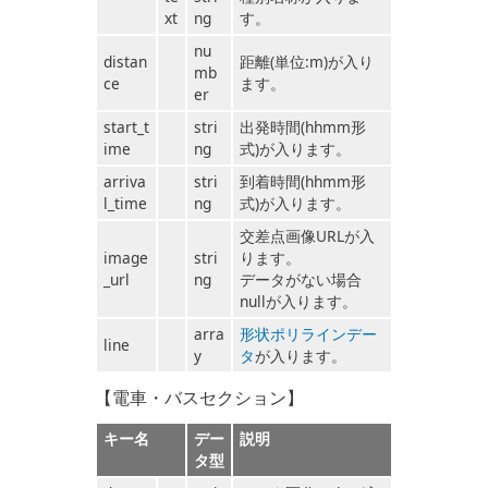
xt
ng
す。
nu
distan
距離(単位:m)が入り
mb
ce
ます。
er
start_t
stri
出発時間(hhmm形
ime
ng
式)が入ります。
arriva
stri
到着時間(hhmm形
l_time
ng
式)が入ります。
交差点画像URLが入
image
stri
ります。
_url
ng
データがない場合
nullが入ります。
arra
形状ポリラインデー
line
y
タ
が入ります。
【電車・バスセクション】
キー名
デー
説明
タ型