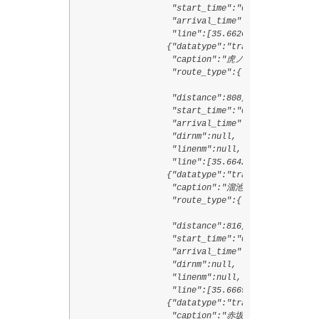
                   "start_time":"0918",

                   "arrival_time":"0919",

                   "line":[35.6626369,139.7616442
                  {"datatype":"train",

                   "caption":"虎ノ門駅",

                   "route_type":{"code":"3000",

                                 "text":"鉄道経路"
                   "distance":808,

                   "start_time":"0917",

                   "arrival_time":"0919",

                   "dirnm":null,

                   "linenm":null,

                   "line":[35.6642906,139.7613556
                  {"datatype":"train",

                   "caption":"溜池山王駅",

                   "route_type":{"code":"3000",

                                 "text":"鉄道経路"
                   "distance":816,

                   "start_time":"0919",

                   "arrival_time":"0921",

                   "dirnm":null,

                   "linenm":null,

                   "line":[35.6669706,139.7530639
                  {"datatype":"train",

                   "caption":"赤坂見附駅",
