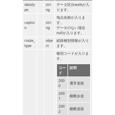
dataty
stri
データ区分walkが入
pe
ng
ります。
地点名称が入りま
captio
stri
す。
n
ng
データのない場合
nullが入ります。
route_
obje
経路種別情報が入り
type
ct
ます。
種別コードが入りま
す。
コー
説明
ド
200
通常道路
0
200
横断歩道
1
200
横断道路
2