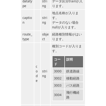
dataty
stri
データ区分trainが入
pe
ng
ります。
地点名称が入りま
captio
stri
す。
n
ng
データのない場合
nullが入ります。
route_
obje
経路種別情報がはい
type
ct
ります。
種別コードが入りま
す。
コー
説明
ド
c
o
stri
3000
鉄道路線
d
ng
3002
移動経路
e
3003
バス経路
飛行機経
3004
路