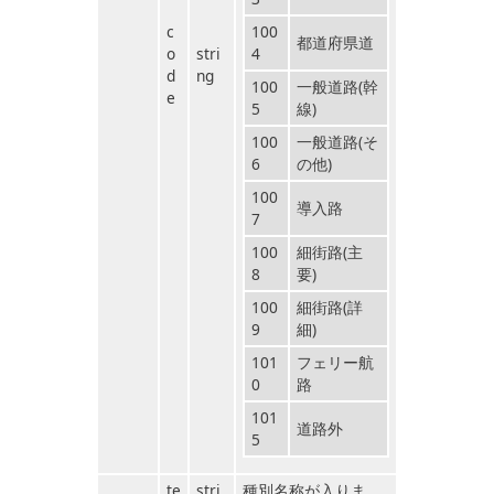
c
100
都道府県道
o
stri
4
d
ng
100
一般道路(幹
e
5
線)
100
一般道路(そ
6
の他)
100
導入路
7
100
細街路(主
8
要)
100
細街路(詳
9
細)
101
フェリー航
0
路
101
道路外
5
te
stri
種別名称が入りま