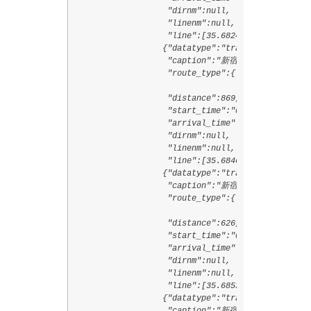
                   "dirnm":null,

                   "linenm":null,

                   "line":[35.6824722,139.7329544
                  {"datatype":"train",

                   "caption":"新宿御苑前駅",

                   "route_type":{"code":"3000",

                                 "text":"鉄道経路"
                   "distance":869,

                   "start_time":"0928",

                   "arrival_time":"0930",

                   "dirnm":null,

                   "linenm":null,

                   "line":[35.6846939,139.7233333
                  {"datatype":"train",

                   "caption":"新宿三丁目駅",

                   "route_type":{"code":"3000",

                                 "text":"鉄道経路"
                   "distance":626,

                   "start_time":"0930",

                   "arrival_time":"0932",

                   "dirnm":null,

                   "linenm":null,

                   "line":[35.6853308,139.7139194
                  {"datatype":"train",
