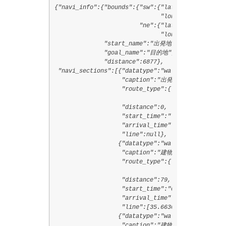
{"navi_info":{"bounds":{"sw":{"lat":35.6626369,

                              "lon":139.7034778},
                        "ne":{"lat":35.6890647,

                              "lon":139.7618811}}
              "start_name":"出発地",

              "goal_name":"目的地",

              "distance":6877},

 "navi_sections":[{"datatype":"walk",

                   "caption":"出発地",

                   "route_type":{"code":"2006",

                                 "text":"敷地内通路
                   "distance":0,

                   "start_time":"",

                   "arrival_time":"",

                   "line":null},

                  {"datatype":"walk",

                   "caption":"建物内",

                   "route_type":{"code":"2006",

                                 "text":"敷地内通路
                   "distance":79,

                   "start_time":"0916",

                   "arrival_time":"0918",

                   "line":[35.66301,139.7614733,3
                  {"datatype":"walk",

                   "caption":"建物内",
