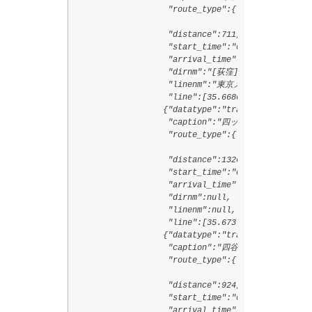
                   "route_type":{"code":"3000",

                                 "text":"鉄道経路"
                   "distance":711,

                   "start_time":"0921",

                   "arrival_time":"0923",

                   "dirnm":"[荻窪]",

                   "linenm":"東京メトロ丸ノ内線",

                   "line":[35.6686725,139.74465,3
                  {"datatype":"train",

                   "caption":"四ッ谷駅",

                   "route_type":{"code":"3000",

                                 "text":"鉄道経路"
                   "distance":1326,

                   "start_time":"0924",

                   "arrival_time":"0926",

                   "dirnm":null,

                   "linenm":null,

                   "line":[35.6737833,139.7403247
                  {"datatype":"train",

                   "caption":"四谷三丁目駅",

                   "route_type":{"code":"3000",

                                 "text":"鉄道経路"
                   "distance":924,

                   "start_time":"0926",

                   "arrival_time":"0928",
