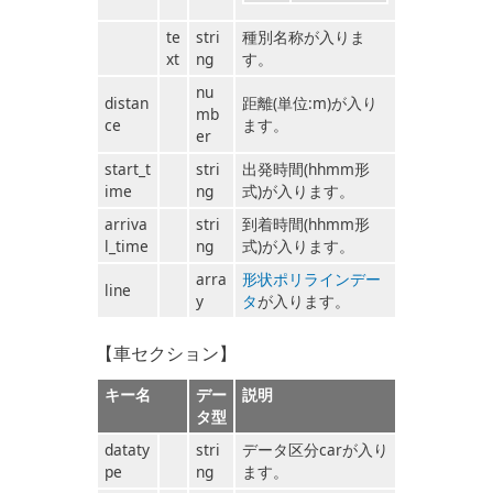
te
stri
種別名称が入りま
xt
ng
す。
nu
distan
距離(単位:m)が入り
mb
ce
ます。
er
start_t
stri
出発時間(hhmm形
ime
ng
式)が入ります。
arriva
stri
到着時間(hhmm形
l_time
ng
式)が入ります。
arra
形状ポリラインデー
line
y
タ
が入ります。
【車セクション】
キー名
デー
説明
タ型
dataty
stri
データ区分carが入り
pe
ng
ます。