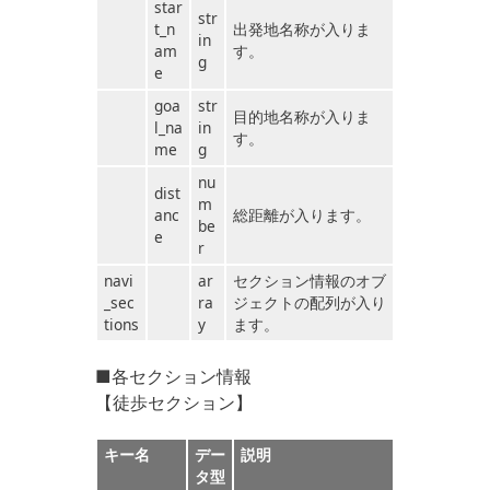
star
str
t_n
出発地名称が入りま
in
am
す。
g
e
goa
str
目的地名称が入りま
l_na
in
す。
me
g
nu
dist
m
anc
総距離が入ります。
be
e
r
navi
ar
セクション情報のオブ
_sec
ra
ジェクトの配列が入り
tions
y
ます。
■各セクション情報
【徒歩セクション】
キー名
デー
説明
タ型