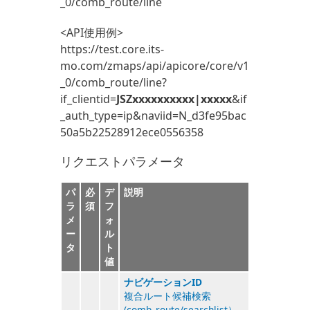
_0/comb_route/line
<API使用例>
https://test.core.its-
mo.com/zmaps/api/apicore/core/v1
_0/comb_route/line?
if_clientid=
JSZxxxxxxxxxx|xxxxx
&if
_auth_type=ip&naviid=N_d3fe95bac
50a5b22528912ece0556358
リクエストパラメータ
パ
必
デ
説明
ラ
須
フ
メ
ォ
ー
ル
タ
ト
値
ナビゲーションID
複合ルート候補検索
(comb_route/searchlist）