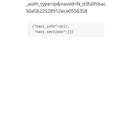
_auth_type=ip&naviid=N_d3fa95bac
50a5b22528912ece0556358
{"navi_info":null,

 "navi_sections":[]}