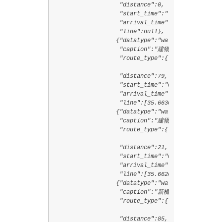
                   "distance":0,

                   "start_time":"",

                   "arrival_time":"",

                   "line":null},

                  {"datatype":"walk",

                   "caption":"建物内",

                   "route_type":{"code":"2006",

                                 "text":"敷地内通路
                   "distance":79,

                   "start_time":"0916",

                   "arrival_time":"0918",

                   "line":[35.66301,139.7614733,3
                  {"datatype":"walk",

                   "caption":"建物内",

                   "route_type":{"code":"2006",

                                 "text":"敷地内通路
                   "distance":21,

                   "start_time":"0918",

                   "arrival_time":"0918",

                   "line":[35.6626483,139.7618808
                  {"datatype":"walk",

                   "caption":"新橋駅",

                   "route_type":{"code":"2008",

                                 "text":null},

                   "distance":85,
