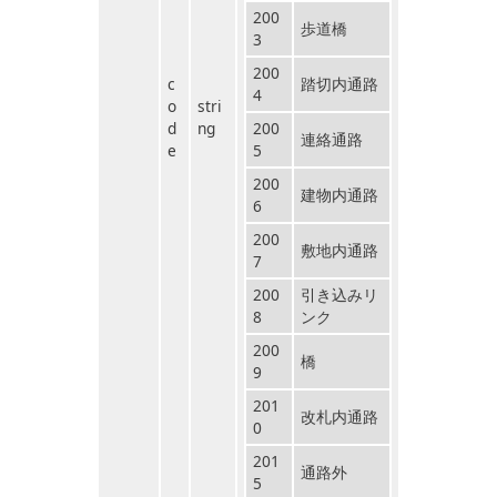
200
歩道橋
3
200
c
踏切内通路
4
o
stri
d
ng
200
連絡通路
e
5
200
建物内通路
6
200
敷地内通路
7
200
引き込みリ
8
ンク
200
橋
9
201
改札内通路
0
201
通路外
5