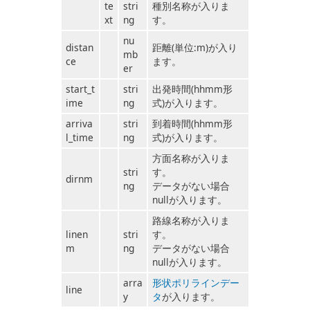
te
stri
種別名称が入りま
xt
ng
す。
nu
distan
距離(単位:m)が入り
mb
ce
ます。
er
start_t
stri
出発時間(hhmm形
ime
ng
式)が入ります。
arriva
stri
到着時間(hhmm形
l_time
ng
式)が入ります。
方面名称が入りま
stri
す。
dirnm
ng
データがない場合
nullが入ります。
路線名称が入りま
linen
stri
す。
m
ng
データがない場合
nullが入ります。
arra
形状ポリラインデー
line
y
タ
が入ります。