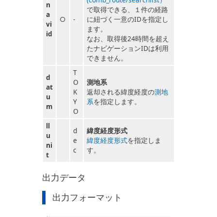
n
で取得できる、１件の経路
a
○
-
に紐づく一意のIDを指定し
vi
ます。
id
なお、取得後24時間を超え
たナビゲーションIDは利用
できません。
T
d
O
測地系
at
K
返却される緯度経度の
測地
u
Y
系
を指定します。
m
O
ll
d
緯度経度形式
u
e
緯度経度形式
を指定しま
ni
c
す。
t
出力データ
出力フォーマット