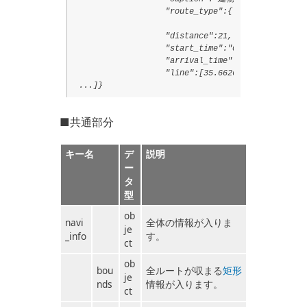
                   "route_type":{"code":"2006",

                                 "text":"敷地内通路
                   "distance":21,

                   "start_time":"0918",

                   "arrival_time":"0918",

                   "line":[35.6626483,139.7618808
 ...]}
■共通部分
キー名
デ
説明
ー
タ
型
ob
navi
全体の情報が入りま
je
_info
す。
ct
ob
bou
全ルートが収まる
矩形
je
nds
情報が入ります。
ct