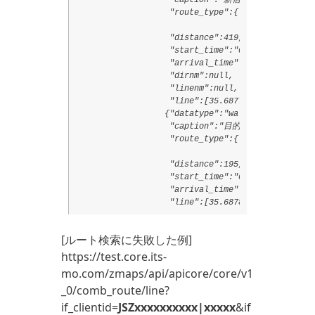
                   "caption":"新宿駅",

                   "route_type":{"code":"3000",

                                 "text":"鉄道経路"
                   "distance":419,

                   "start_time":"0932",

                   "arrival_time":"0933",

                   "dirnm":null,

                   "linenm":null,

                   "line":[35.6877506,139.7077056
                  {"datatype":"walk",

                   "caption":"目的地",

                   "route_type":{"code":"2008",

                                 "text":null},

                   "distance":195,

                   "start_time":"0934",

                   "arrival_time":"0937",

                   "line":[35.6878547,139.703477
[ルート検索に失敗した例]
https://test.core.its-
mo.com/zmaps/api/apicore/core/v1
_0/comb_route/line?
if_clientid=
JSZxxxxxxxxxx|xxxxx
&if