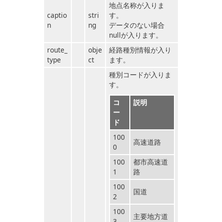
地点名称が入りま
captio
stri
す。
n
ng
データのない場合
nullが入ります。
route_
obje
経路種別情報が入り
type
ct
ます。
種別コードが入りま
す。
コ
説明
ー
ド
100
高速道路
0
100
都市高速道
1
路
100
国道
2
100
主要地方道
3