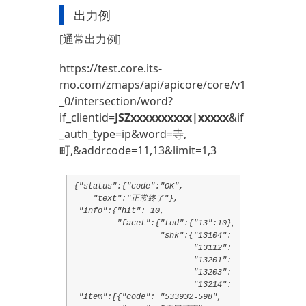
出力例
[通常出力例]
https://test.core.its-
mo.com/zmaps/api/apicore/core/v1
_0/intersection/word?
if_clientid=
JSZxxxxxxxxxx|xxxxx
&if
_auth_type=ip&word=寺,
町,&addrcode=11,13&limit=1,3
{"status":{"code":"OK",

    "text":"正常終了"},

 "info":{"hit": 10,

         "facet":{"tod":{"13":10},

                  "shk":{"13104": 1,

                         "13112": 1,

                         "13201": 4,

                         "13203": 3,

                         "13214": 1}}},

 "item":[{"code": "533932-598",
