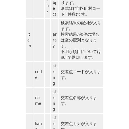
bj
ります。
h
e
形式は{"市区町村コー
k
ct
ド":件数}です。
検索結果の配列が入り
ます。
it
ar
検索結果が0件の場合
e
ra
は空の配列となりま
m
y
す。
不明な項目については
nullで返却します。
st
cod
ri
交差点コードが入りま
e
n
す。
g
st
na
ri
交差点名称が入りま
me
n
す。
g
st
kan
ri
交差点カナが入りま