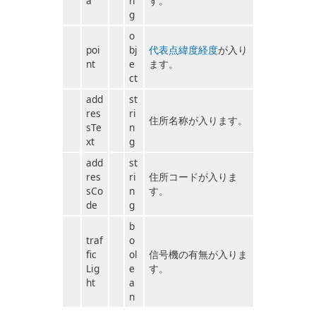
a
n
す。
g
o
poi
bj
代表点緯度経度
が入り
nt
e
ます。
ct
add
st
res
ri
住所名称が入ります。
sTe
n
xt
g
add
st
res
ri
住所コードが入りま
sCo
n
す。
de
g
b
traf
o
fic
ol
信号機の有無が入りま
Lig
e
す。
ht
a
n