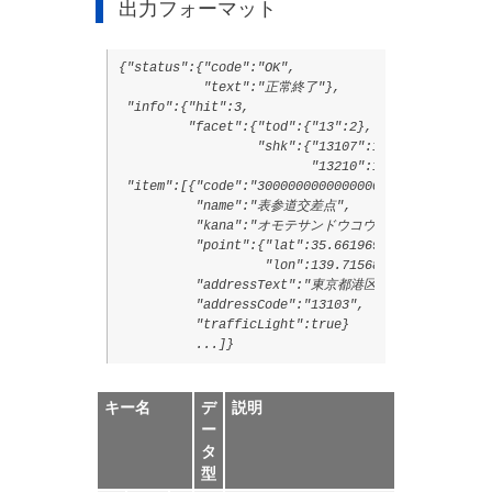
出力フォーマット
{"status":{"code":"OK",

           "text":"正常終了"},

 "info":{"hit":3,

         "facet":{"tod":{"13":2},

                  "shk":{"13107":1,

                         "13210":1}},

 "item":[{"code":"30000000000000009425",

          "name":"表参道交差点",

          "kana":"オモテサンドウコウサテン",

          "point":{"lat":35.6619698,

                   "lon":139.71568771},

          "addressText":"東京都港区",

          "addressCode":"13103",

          "trafficLight":true}

          ...]}
キー名
デ
説明
ー
タ
型