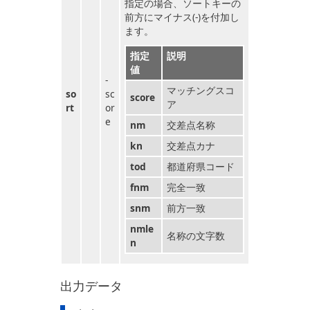
指定の場合、ソートキーの
前方にマイナス(-)を付加し
ます。
指定
説明
値
-
マッチングスコ
so
sc
score
ア
rt
or
e
nm
交差点名称
kn
交差点カナ
tod
都道府県コード
fnm
完全一致
snm
前方一致
nmle
名称の文字数
n
出力データ