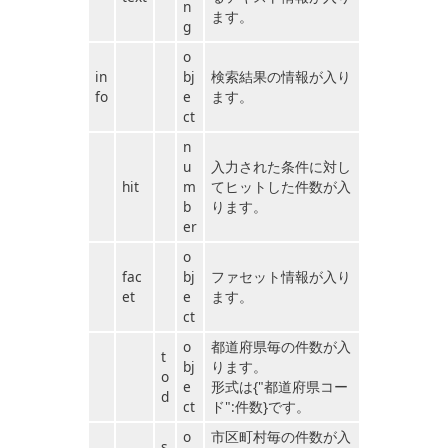
n
ます。
g
o
in
bj
検索結果の情報が入り
fo
e
ます。
ct
n
u
入力された条件に対し
hit
m
てヒットした件数が入
b
ります。
er
o
fac
bj
ファセット情報が入り
et
e
ます。
ct
o
都道府県毎の件数が入
t
bj
ります。
o
e
形式は{"都道府県コー
d
ct
ド":件数}です。
o
市区町村毎の件数が入
s