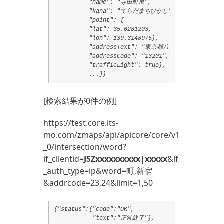
          "name": "寺田町東",

          "kana": "てらだまちひがし",

          "point": {

          "lat": 35.6281203,

          "lon": 139.3148975},

          "addressText": "東京都八王子市寺田町１７５"
          "addressCode": "13201",

          "trafficLight": true},

          ...]}
[検索結果が0件の例]
https://test.core.its-
mo.com/zmaps/api/apicore/core/v1
_0/intersection/word?
if_clientid=
JSZxxxxxxxxxx|xxxxx
&if
_auth_type=ip&word=町,新宿
&addrcode=23,24&limit=1,50
{"status":{"code":"OK",

           "text":"正常終了"},
