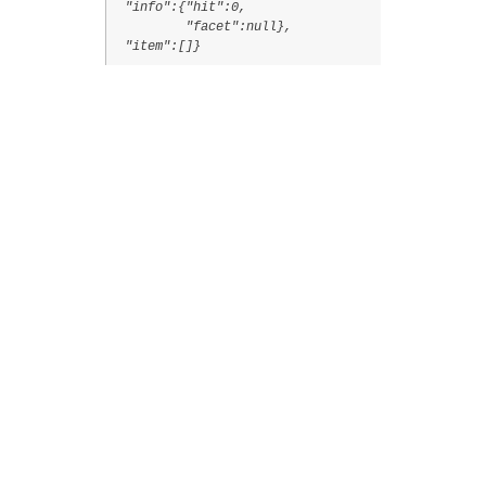
 "info":{"hit":0,

         "facet":null},
