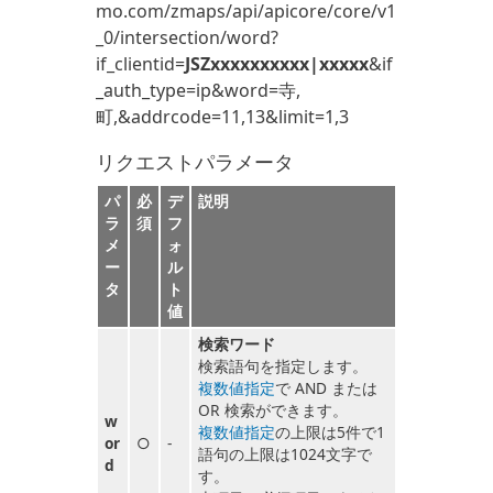
mo.com/zmaps/api/apicore/core/v1
_0/intersection/word?
if_clientid=
JSZxxxxxxxxxx|xxxxx
&if
_auth_type=ip&word=寺,
町,&addrcode=11,13&limit=1,3
リクエストパラメータ
パ
必
デ
説明
ラ
須
フ
メ
ォ
ー
ル
タ
ト
値
検索ワード
検索語句を指定します。
複数値指定
で AND または
OR 検索ができます。
w
複数値指定
の上限は5件で1
or
○
-
語句の上限は1024文字で
d
す。