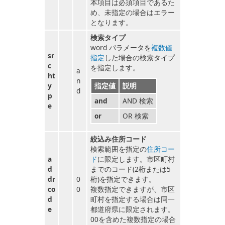
本項目は必須項目であるた
め、未指定の場合はエラー
となります。
検索タイプ
word パラメータを
複数値
sr
指定
した場合の検索タイプ
c
を指定します。
a
ht
n
y
指定値
説明
d
p
and
AND 検索
e
or
OR 検索
絞込み住所コード
検索範囲を指定の
住所コー
a
ド
に限定します。市区町村
d
までのコード(2桁または5
dr
0
桁)を指定できます。
co
0
複数指定できますが、市区
d
町村を指定する場合は同一
e
都道府県に限定されます。
00を含めた複数指定の場合