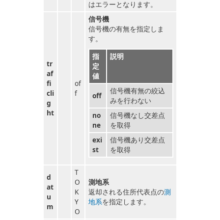
はエラーとなります。
信号機
信号機の有無を指定しま
す。
指
説明
tr
定
af
値
fi
of
信号機有無の絞込
cli
f
off
みを行わない
g
ht
no
信号機なし交差点
ne
を取得
exi
信号機あり交差点
st
を取得
T
d
O
測地系
at
K
返却される住所代表点の
測
u
Y
地系
を指定します。
m
O