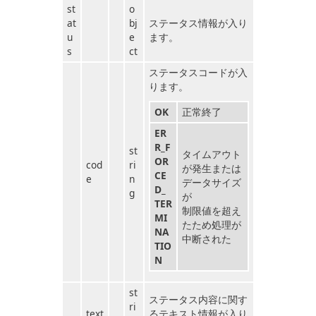
st
o
at
bj
ステータス情報が入り
u
e
ます。
s
ct
ステータスコードが入
ります。
OK
正常終了
ER
R_F
st
タイムアウト
OR
cod
ri
が発生または
CE
e
n
データサイズ
D_
g
が
TER
制限値を超え
MI
たため処理が
NA
中断された
TIO
N
st
ステータス内容に関す
ri
text
るテキスト情報が入り