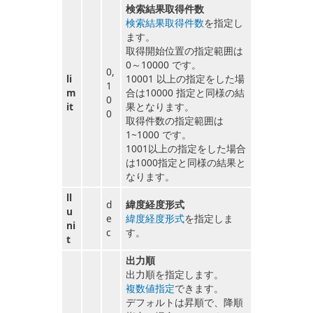
検索結果取得件数
検索結果取得件数
を指定し
ます。
取得開始位置の指定範囲は
0～10000 です。
0,
li
10001 以上の指定をした場
1
m
合は10000 指定と同様の結
0
it
果となります。
0
取得件数の指定範囲は
1~1000 です。
1001以上の指定をした場合
は1000指定と同様の結果と
なります。
ll
d
緯度経度形式
u
e
緯度経度形式
を指定しま
ni
c
す。
t
出力順
出力順を指定します。
複数値指定
できます。
デフォルトは昇順で、降順