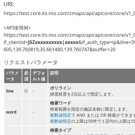
URI:
https://test.core.its-mo.com/zmaps/api/apicore/core/v1_0
<API使用例>
https://test.core.its-mo.com/zmaps/api/apicore/core/v1_0
if_clientid=
JSZxxxxxxxxxx|xxxxx
&if_auth_type=ip&line=3
605,139.760819,35.661480,139.760747&buffer=20
リクエストパラメータ
パラメ
必
デフォ
説明
ータ
須
ルト値
ポリライン
line
○
-
緯度経度を2点以上で指定します。
検索ワード
検索範囲を指定の施設名称に限定します。
word
-
複数値指定
で AND または OR 検索ができま
複数値指定
の上限は50件で１語句の上限は1
検索タイプ