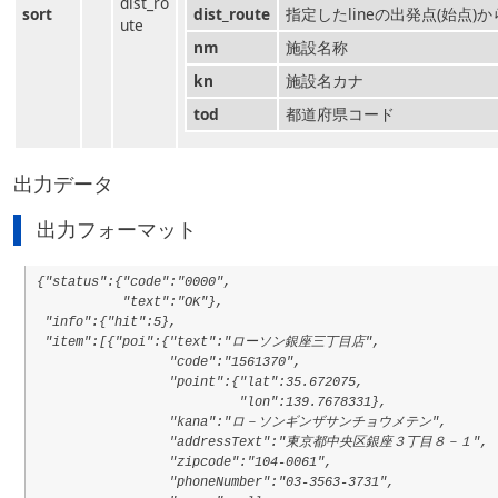
dist_ro
sort
dist_route
指定したlineの出発点(始点)
ute
nm
施設名称
kn
施設名カナ
tod
都道府県コード
出力データ
出力フォーマット
{"status":{"code":"0000",
"text":"OK"},
"info":{"hit":5},
"item":[{"poi":{"text":"ローソン銀座三丁目店",
"code":"1561370",
"point":{"lat":35.672075,
"lon":139.7678331},
"kana":"ロ－ソンギンザサンチョウメテン",
"addressText":"東京都中央区銀座３丁目８－１",
"zipcode":"104-0061",
"phoneNumber":"03-3563-3731",