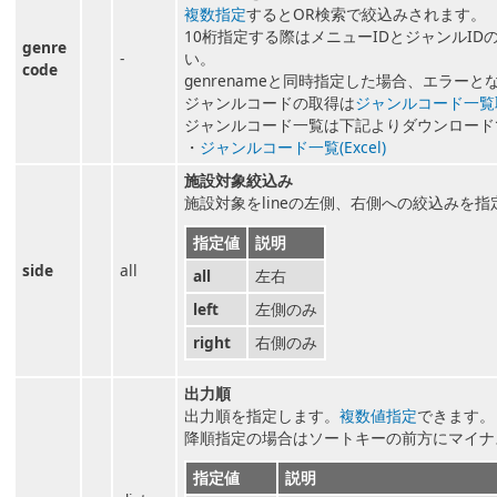
複数指定
するとOR検索で絞込みされます。
10桁指定する際はメニューIDとジャンルIDの
genre
-
い。
code
genrenameと同時指定した場合、エラーと
ジャンルコードの取得は
ジャンルコード一覧
ジャンルコード一覧は下記よりダウンロード
・
ジャンルコード一覧(Excel)
施設対象絞込み
施設対象をlineの左側、右側への絞込みを指
指定値
説明
side
all
all
左右
left
左側のみ
right
右側のみ
出力順
出力順を指定します。
複数値指定
できます。
降順指定の場合はソートキーの前方にマイナス
指定値
説明