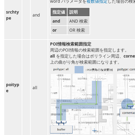
word パラメータを
複数値指定
した場合の検
srchty
指定値
説明
and
pe
and
AND 検索
or
OR 検索
POI情報検索範囲指定
周辺のPOI情報の検索範囲を指定します。
all
を指定した場合はポリライン周辺、
corne
上の曲がり角が検索範囲になります。
poityp
all
e