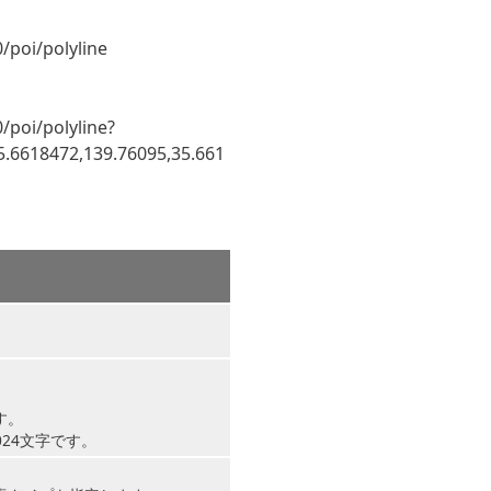
/poi/polyline
/poi/polyline?
5.6618472,139.76095,35.661
す。
024文字です。