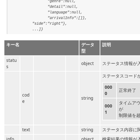
"genre":null,
"detail":null,
"language":null,
"arrivalInfo":[]},
"side":"right"},
...]}
キー名
データ
説明
型
statu
object
ステータス情報が
s
ステータスコード
000
正常終了
0
cod
string
e
タイムア
000
が
1
制限値を
text
string
ステータス内容に
info
object
検索結果の情報が