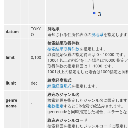
TOKY
測地系
datum
O
返却される住所代表点の
測地系
を指定します
検索結果取得件数
検索結果取得件数
を指定します。
取得開始位置の指定範囲は 0～10000 です。
limit
0,100
10001 以上の指定をした場合は10000 
取得件数の指定範囲は 1~1000 です。
1001以上の指定をした場合は1000指定と
緯度経度形式
llunit
dec
緯度経度形式
を指定します。
絞込みジャンル名
genre
検索範囲を指定したジャンル名に限定します
-
name
複数指定
するとOR検索で絞込みされます。
genrecodeと同時指定した場合、エラーと
絞込みジャンルコード
検索範囲を指定したジャンルコードに限定し