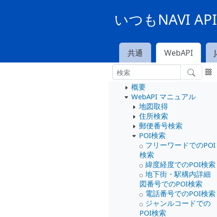
いつもNAVI A
共通
WebAPI
概要
WebAPI マニュアル
地図取得
住所検索
郵便番号検索
POI検索
フリーワードでのPOI
検索
緯度経度でのPOI検索
地下街・駅構内詳細
図番号でのPOI検索
電話番号でのPOI検索
ジャンルコードでの
POI検索