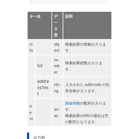
キー名
デ
説明
ー
タ
型
in
obj
検索結果の情報が入りま
fo
ect
す。
nu
検索結果総数が入りま
hit
mb
す。
er
addre
stri
入力された addrcode の住
ssTex
ng
所名称が入ります。
t
路線情報
の配列が入りま
it
arr
す。
e
ay
検索結果が0件の場合は空
m
の配列となります。
出力例