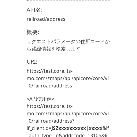
API名:
railroad/address
概要:
リクエストパラメータの住所コードか
ら路線情報を検索します。
URI:
https://test.core.its-
mo.com/zmaps/api/apicore/core/v1
_0/railroad/address
<API使用例>
https://test.core.its-
mo.com/zmaps/api/apicore/core/v1
_0/railroad/address?
if_clientid=
JSZxxxxxxxxxx|xxxxx
&if
_auth_type=ip&addrcode=13106&li