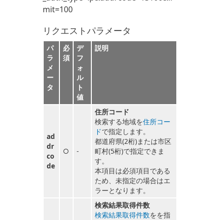
mit=100
リクエストパラメータ
パ
必
デ
説明
ラ
須
フ
メ
ォ
ー
ル
タ
ト
値
住所コード
検索する地域を
住所コー
ド
で指定します。
ad
都道府県(2桁)または市区
dr
○
-
町村(5桁)で指定できま
co
す。
de
本項目は必須項目である
ため、未指定の場合はエ
ラーとなります。
検索結果取得件数
検索結果取得件数
をを指