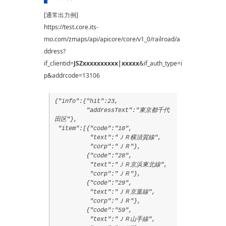
[通常出力例]
https://test.core.its-
mo.com/zmaps/api/apicore/core/v1_0/railroad/a
ddress?
if_clientid=
JSZxxxxxxxxxx|xxxxx
&if_auth_type=i
p&addrcode=13106
{"info":{"hit":23,
"addressText":"東京都千代
田区"},
"item":[{"code":"10",
"text":"ＪＲ横須賀線",
"corp":"ＪＲ"},
{"code":"28",
"text":"ＪＲ京浜東北線",
"corp":"ＪＲ"},
{"code":"29",
"text":"ＪＲ京葉線",
"corp":"ＪＲ"},
{"code":"59",
"text":"ＪＲ山手線",