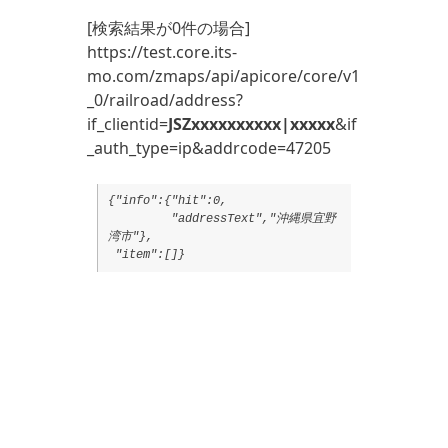
[検索結果が0件の場合]
https://test.core.its-
mo.com/zmaps/api/apicore/core/v1
_0/railroad/address?
if_clientid=
JSZxxxxxxxxxx|xxxxx
&if
_auth_type=ip&addrcode=47205
{"info":{"hit":0,
"addressText","沖縄県宜野
湾市"},
"item":[]}