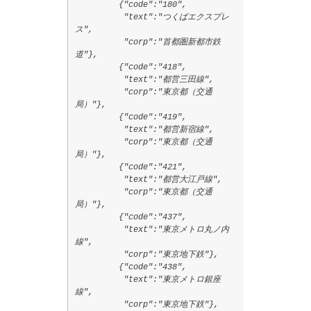
{"code":"180",
"text":"つくばエクスプレ
ス",
"corp":"首都圏新都市鉄
道"},
{"code":"418",
"text":"都営三田線",
"corp":"東京都（交通
局）"},
{"code":"419",
"text":"都営新宿線",
"corp":"東京都（交通
局）"},
{"code":"421",
"text":"都営大江戸線",
"corp":"東京都（交通
局）"},
{"code":"437",
"text":"東京メトロ丸ノ内
線",
"corp":"東京地下鉄"},
{"code":"438",
"text":"東京メトロ銀座
線",
"corp":"東京地下鉄"},