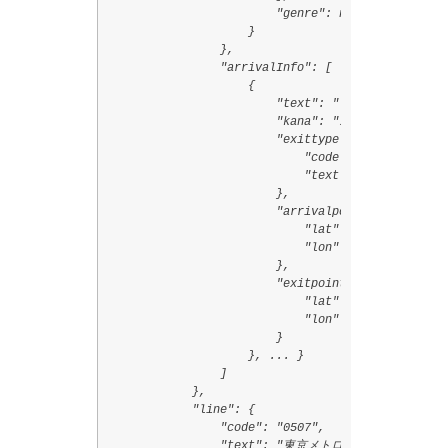
                        "genre": null

                    }

                },

                "arrivalInfo": [

                    {

                        "text": "Ａ１",

                        "kana": "エーイチ",

                        "exittype": {

                            "code": "11",

                            "text": "地下鉄出入口"

                        },

                        "arrivalpoint": {

                            "lat": 35.6800722,

                            "lon": 139.7750917

                        },

                        "exitpoint": {

                            "lat": 35.6800722,

                            "lon": 139.7750917

                        }

                    }, ... }

                ]

            },

            "line": {

                "code": "0507",

                "text": "東京メトロ 銀座線",
