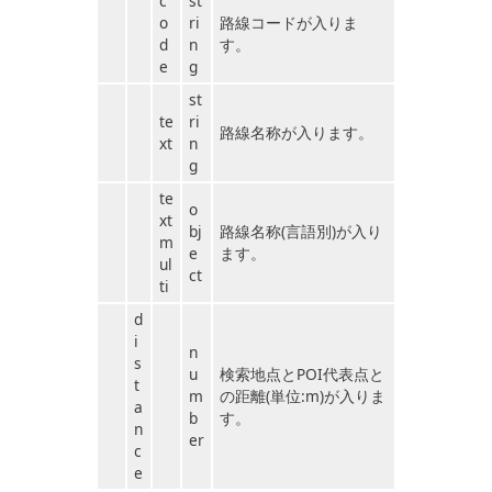
c
st
o
ri
路線コードが入りま
d
n
す。
e
g
st
te
ri
路線名称が入ります。
xt
n
g
te
o
xt
bj
路線名称(言語別)が入り
m
e
ます。
ul
ct
ti
d
i
n
s
u
検索地点とPOI代表点と
t
m
の距離(単位:m)が入りま
a
b
す。
n
er
c
e