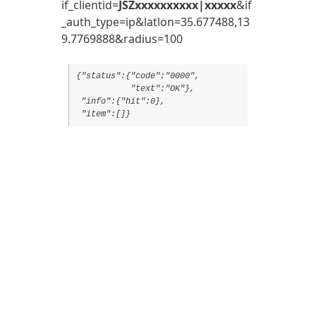
if_clientid=
JSZxxxxxxxxxx|xxxxx
&if
_auth_type=ip&latlon=35.677488,13
9.7769888&radius=100
{"status":{"code":"0000",

           "text":"OK"},

 "info":{"hit":0},
