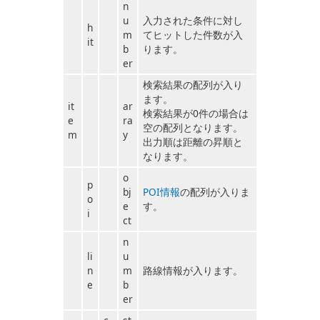
n
u
入力された条件に対し
h
m
てヒットした件数が入
it
b
ります。
er
検索結果の配列が入り
ます。
it
ar
検索結果が0件の場合は
e
ra
空の配列となります。
m
y
出力順は距離の昇順と
なります。
o
p
bj
POI情報
の配列が入りま
o
e
す。
i
ct
n
li
u
n
m
路線情報が入ります。
e
b
er