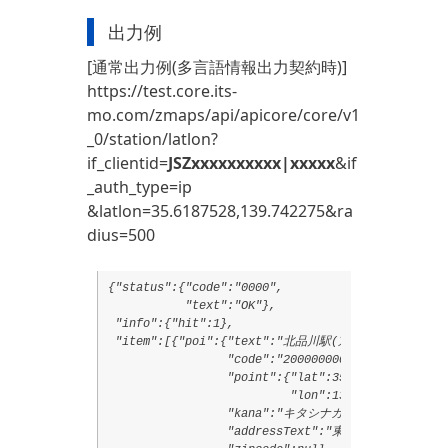
出力例
[通常出力例(多言語情報出力契約時)]
https://test.core.its-
mo.com/zmaps/api/apicore/core/v1
_0/station/latlon?
if_clientid=
JSZxxxxxxxxxx|xxxxx
&if
_auth_type=ip
&latlon=35.6187528,139.742275&ra
dius=500
{"status":{"code":"0000",

           "text":"OK"},

 "info":{"hit":1},

 "item":[{"poi":{"text":"北品川駅(京急本線)",

                 "code":"20000000000000003067",

                 "point":{"lat":35.619325,

                          "lon":139.7425194},

                 "kana":"キタシナガワエキ",

                 "addressText":"東京都品川区北品川