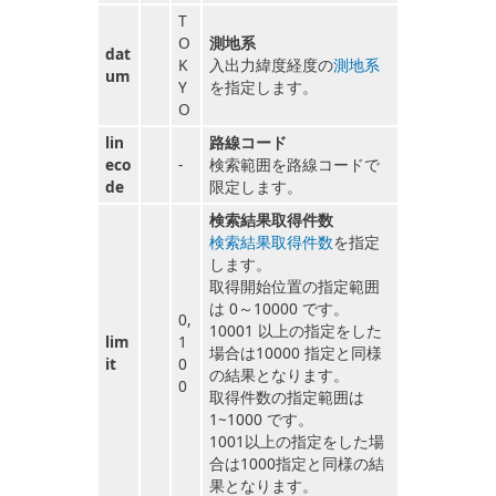
T
O
測地系
dat
K
入出力緯度経度の
測地系
um
Y
を指定します。
O
lin
路線コード
eco
-
検索範囲を路線コードで
de
限定します。
検索結果取得件数
検索結果取得件数
を指定
します。
取得開始位置の指定範囲
は 0～10000 です。
0,
10001 以上の指定をした
lim
1
場合は10000 指定と同様
it
0
の結果となります。
0
取得件数の指定範囲は
1~1000 です。
1001以上の指定をした場
合は1000指定と同様の結
果となります。