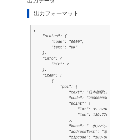
出力データ
出力フォーマット
{

    "status": {

        "code": "0000",

        "text": "OK"

    },

    "info": {

        "hit": 2

    },

    "item": [

        {

            "poi": {

                "text": "日本橋駅(東京メトロ 銀座線)"
                "code": "20000000000000003485",

                "point": {

                    "lat": 35.6786722,

                    "lon": 139.7765472

                },

                "kana": "ニホンバシエキ",

                "addressText": "東京都中央区日本
                "zipcode": "103-0027",
