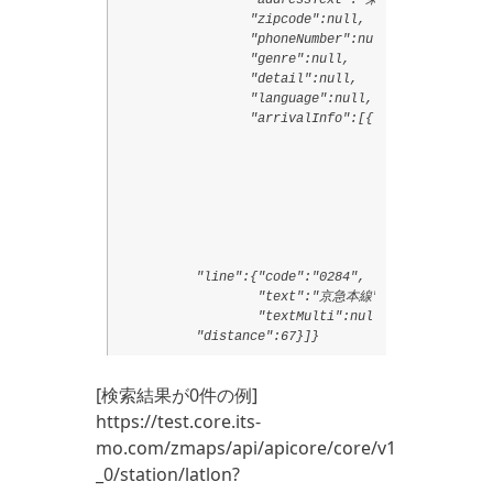
                 "zipcode":null,

                 "phoneNumber":null,

                 "genre":null,

                 "detail":null,

                 "language":null,

                 "arrivalInfo":[{"text":"出入口",

                                 "kana":"デイリグチ
                                 "exittype":{"cod
                                             "t
                                 "arrivalpoint":{
                                                 
                                 "exitpoint":{"la
                                              "lo
          "line":{"code":"0284",

                  "text":"京急本線",

                  "textMulti":null,

[検索結果が0件の例]
https://test.core.its-
mo.com/zmaps/api/apicore/core/v1
_0/station/latlon?