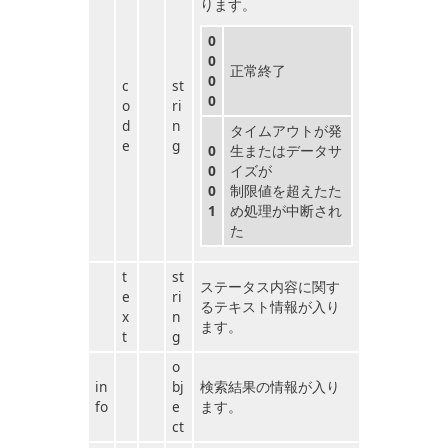
ります。
0
0
正常終了
0
c
st
0
o
ri
d
n
タイムアウトが発
e
g
0
生またはデータサ
0
イズが
0
制限値を超えたた
1
め処理が中断され
た
t
st
ステータス内容に関す
e
ri
るテキスト情報が入り
x
n
ます。
t
g
o
in
bj
検索結果の情報が入り
fo
e
ます。
ct