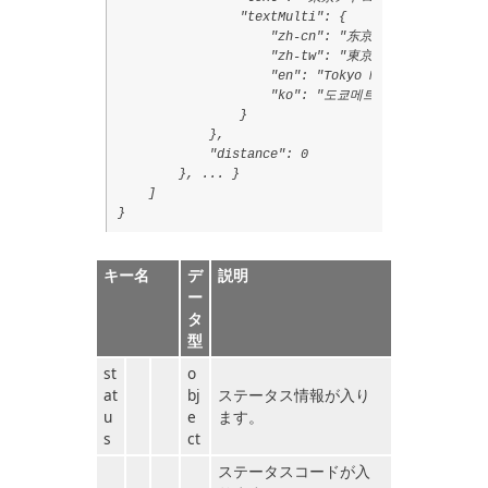
                "textMulti": {

                    "zh-cn": "东京Metro地铁银座线",
                    "zh-tw": "東京Metro地鐵銀座線",
                    "en": "Tokyo Metro Ginza Line
                    "ko": "도쿄메트로 긴자선"

                }

            },

            "distance": 0

        }, ... }

    ]

キー名
デ
説明
ー
タ
型
st
o
at
bj
ステータス情報が入り
u
e
ます。
s
ct
ステータスコードが入