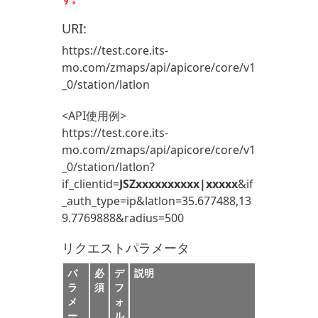
URI:
https://test.core.its-
mo.com/zmaps/api/apicore/core/v1
_0/station/latlon
<API使用例>
https://test.core.its-
mo.com/zmaps/api/apicore/core/v1
_0/station/latlon?
if_clientid=
JSZxxxxxxxxxx|xxxxx
&if
_auth_type=ip&latlon=35.677488,13
9.7769888&radius=500
リクエストパラメータ
パ
必
デ
説明
ラ
須
フ
メ
ォ
ー
ル