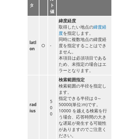
タ
ト
値
緯度経度
取得したい地点の
緯度経
度
を指定します。
同時に複数地点の緯度経
latl
○
-
度を指定することはでき
on
ません。
本項目は必須項目である
ため、未指定の場合はエ
ラーとなります。
検索範囲指定
検索範囲の半径を指定し
ます。
指定できる半径は 0～
5
rad
50000(単位:m)です。
0
ius
10000 を越える検索を行
0
う場合、応答時間の大き
な遅延が発生する可能性
がありますのでご注意く
ださい。