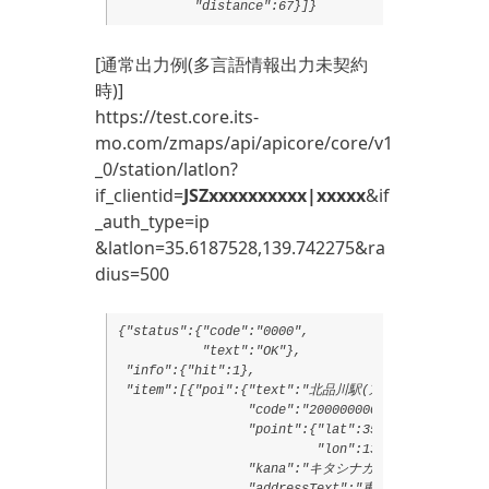
[通常出力例(多言語情報出力未契約
時)]
https://test.core.its-
mo.com/zmaps/api/apicore/core/v1
_0/station/latlon?
if_clientid=
JSZxxxxxxxxxx|xxxxx
&if
_auth_type=ip
&latlon=35.6187528,139.742275&ra
dius=500
{"status":{"code":"0000",

           "text":"OK"},

 "info":{"hit":1},

 "item":[{"poi":{"text":"北品川駅(京急本線)",

                 "code":"20000000000000003067",

                 "point":{"lat":35.619325,

                          "lon":139.7425194},

                 "kana":"キタシナガワエキ",

                 "addressText":"東京都品川区北品川