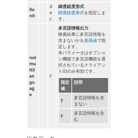
d
緯度経度形式
llu
e
緯度経度形式
を指定しま
nit
c
す。
多言語情報出力
検索結果に多言語情報を
含まないかを
真偽値
で指
定します。
本パラメータはオプショ
not
ン機能で多言語機能を選
mu
択されているクライアン
ltil
トIDのみ有効です。
an
F
gu
指定
説明
ag
値
e
多言語情報を含
T
まない
多言語情報を含
F
む