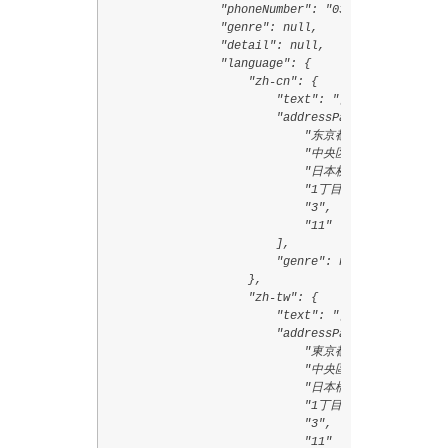
                "phoneNumber": "03-3271-2768",

                "genre": null,

                "detail": null,

                "language": {

                    "zh-cn": {

                        "text": "日本桥站(东京Met
                        "addressParts": [

                            "东京都",

                            "中央区",

                            "日本桥",

                            "1丁目",

                            "3",

                            "11"

                        ],

                        "genre": null

                    },

                    "zh-tw": {

                        "text": "日本橋站(東京Met
                        "addressParts": [

                            "東京都",

                            "中央區",

                            "日本橋",

                            "1丁目",

                            "3",

                            "11"
