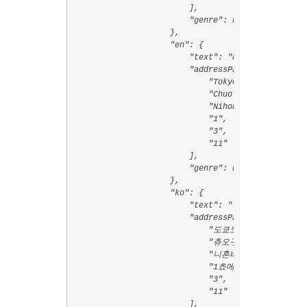
                        ],

                        "genre": null

                    },

                    "en": {

                        "text": "Nihombashi (Toky
                        "addressParts": [

                            "Tokyo",

                            "Chuo",

                            "Nihonbashi",

                            "1",

                            "3",

                            "11"

                        ],

                        "genre": null

                    },

                    "ko": {

                        "text": "니혼바시 역(도쿄
                        "addressParts": [

                            "도쿄도",

                            "츄오구",

                            "니혼바시",

                            "1쵸메",

                            "3",

                            "11"

                        ],
