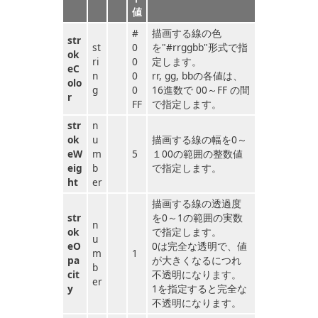
値
#
描画する線の色
str
st
0
を"#rrggbb"形式で指
ok
ri
0
定します。
eC
n
0
rr, gg, bbの各値は、
olo
g
0
16進数で 00～FF の間
r
FF
で指定します。
str
n
ok
u
描画する線の幅を0～
eW
m
5
１00の範囲の整数値
eig
b
で指定します。
ht
er
描画する線の透過度
str
を0～1の範囲の実数
n
ok
で指定します。
u
eO
0は完全な透明で、値
m
1
pa
が大きくなるにつれ
b
cit
不透明になります。
er
y
1を指定すると完全な
不透明になります。