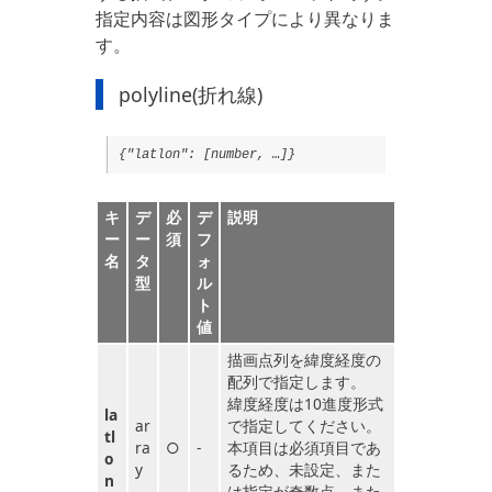
指定内容は図形タイプにより異なりま
す。
polyline(折れ線)
{"latlon": [number, …]}
キ
デ
必
デ
説明
ー
ー
須
フ
名
タ
ォ
型
ル
ト
値
描画点列を緯度経度の
配列で指定します。
緯度経度は10進度形式
la
ar
で指定してください。
tl
ra
○
-
本項目は必須項目であ
o
y
るため、未設定、また
n
は指定が奇数点、また