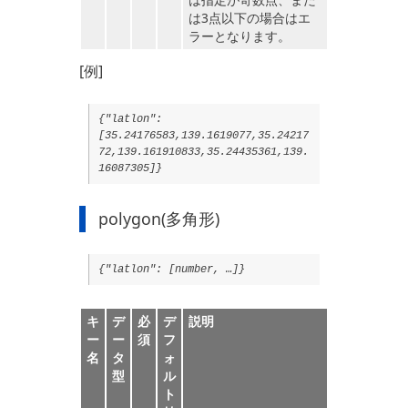
は3点以下の場合はエ
ラーとなります。
[例]
{"latlon":
[35.24176583,139.1619077,35.24217
72,139.161910833,35.24435361,139.
16087305]}
polygon(多角形)
{"latlon": [number, …]}
キ
デ
必
デ
説明
ー
ー
須
フ
名
タ
ォ
型
ル
ト