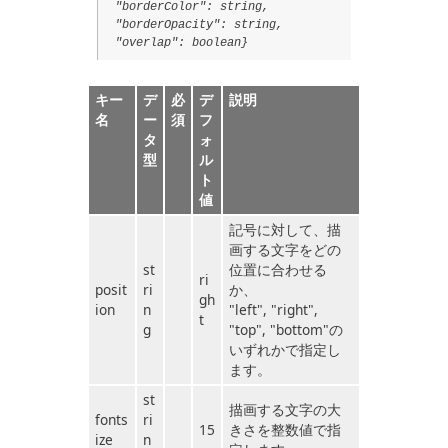
"borderColor": string,
"borderOpacity": string,
"overlap": boolean}
キー
デ
必
デ
説明
名
ー
須
フ
タ
ォ
型
ル
ト
値
記号に対して、描
画する文字をどの
st
位置に合わせる
ri
posit
ri
か、
gh
ion
n
"left", "right",
t
g
"top", "bottom"の
いずれかで指定し
ます。
st
描画する文字の大
fonts
ri
15
きさを整数値で指
ize
n