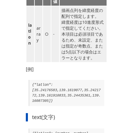
値
描画点列を緯度経度の
配列で指定します。
緯度経度は10進度形式
la
ar
で指定してください。
tl
ra
○
-
本項目は必須項目であ
o
y
るため、未設定、また
n
は指定が奇数点、また
は5点以下の場合はエ
ラーとなります。
[例]
{"latlon":
[35.24176583,139.1619077,35.24217
72,139.161910833,35.24435361,139.
16087305]}
text(文字)