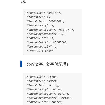
[例]
{"position": "center",
"fontSize": 15,
"fontColor": "#000000",
"fontOpacity": 1,
"backgroundColor": "#FFFFFF",
"backgroundOpacity": 0,
"borderWidth": 1,
"borderColor": "#DDDDDD",
"borderOpacity": 1,
"overlap": true}
icon(文字, 文字付記号)
{"position": string,
"fontSize": number,
"fontColor": string,
"fontOpacity": number,
"backgroundColor": string,
"backgroundOpacity": number,
"borderWidth": number,