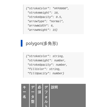
{"strokeColor": "#FF0000",
"strokeWeight": 10,
"strokeOpacity": 0.5,
"arrowType": "normal",
"arrowWidth": 6,
"arrowHeight": 15}
polygon(多角形)
{"strokeColor": string,
"strokeWeight": number,
"strokeOpacity": number,
"fillColor": string,
"fillOpacity": number}
キ
デ
必
デ
説明
ー
ー
須
フ
名
タ
ォ
型
ル
ト