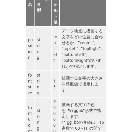
名
タ
ォ
型
ル
ト
値
データ地点に描画する
to
文字をどの位置に合わ
po
st
p
せるか、"center",
sit
ri
L
"topLeft", "topRight",
io
n
ef
"bottomLeft",
n
g
t
"bottomRight"のいず
れかで指定します。
fo
st
描画する文字の大きさ
nt
ri
1
を整数値で指定しま
si
n
5
す。
ze
g
#
描画する文字の色
fo
0
st
を"#rrggbb"形式で指
nt
0
ri
定します。
C
0
n
rr, gg, bbの各値は、16
ol
0
g
進数で 00～FF の間で
or
0