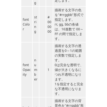
定します。
g
描画する文字の色
を"#rrggbb"形式で
st
#
font
指定します。
ri
00
Colo
rr, gg, bbの各値
n
00
r
は、16進数で 00～
g
00
FF の間で指定しま
す。
描画する文字の透
過度を0～1の範囲
の実数で指定しま
n
す。
font
u
0は完全な透明で、
Opac
m
1
値が大きくなるに
ity
b
つれ不透明になり
er
ます。
1を指定すると完全
な不透明になりま
す。
描画する文字の背
景色を"#rrggbb"形