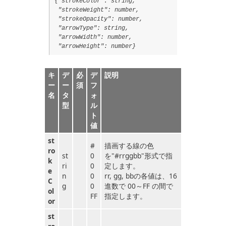
{"strokeColor": string,
"strokeWeight": number,
"strokeOpacity": number,
"arrowType": string,
"arrowWidth": number,
"arrowHeight": number}
キ
デ
必
デ
説明
ー
ー
須
フ
名
タ
ォ
型
ル
ト
値
st
#
描画する線の色
ro
st
0
を"#rrggbb"形式で指
k
ri
0
定します。
e
n
0
rr, gg, bbの各値は、16
C
g
0
進数で 00～FF の間で
ol
FF
指定します。
or
st