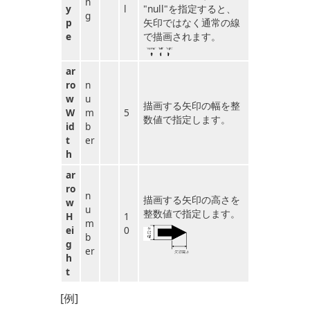
n
y
l
"null"を指定すると、
g
p
矢印ではなく通常の線
e
で描画されます。
ar
ro
n
w
u
描画する矢印の幅を整
W
m
5
数値で指定します。
id
b
t
er
h
ar
ro
n
描画する矢印の高さを
w
u
整数値で指定します。
H
1
m
ei
0
b
g
er
h
t
[例]