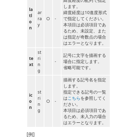
緯度経度の配列で指定
します。
la
ar
緯度経度は10進度形式
tl
ra
○
-
で指定してください。
o
y
本項目は必須項目であ
n
るため、未設定、また
は指定が奇数点の場合
はエラーとなります。
st
記号に文字を描画する
te
ri
-
場合に指定します。
xt
n
省略可能です。
g
描画する記号名を指定
します。
st
指定できる記号の一覧
ic
ri
は
こちら
を参照してく
o
○
-
n
ださい。
n
g
本項目は必須項目であ
るため、未入力の場合
はエラーとなります。
[例]