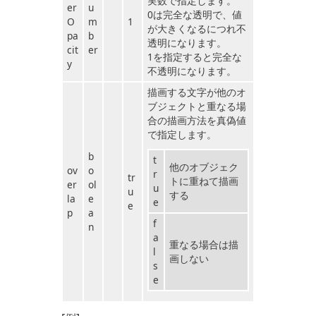
実数で指定します。
er
u
0は完全な透明で、値
O
m
1
が大きくなるにつれ不
pa
b
透明になります。
cit
er
1を指定すると完全な
y
不透明になります。
描画する文字が他のオ
ブジェクトと重なる場
合の描画方法を真偽値
で指定します。
b
t
他のオブジェク
ov
o
r
tr
トに重ねて描画
er
ol
u
u
する
la
e
e
e
p
a
f
n
a
重なる場合は描
l
画しない
s
e