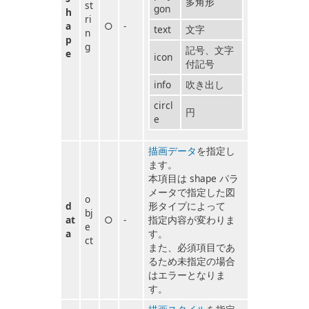
多角形
st
gon
h
ri
a
○
-
text
文字
n
p
g
記号、文字
e
icon
付記号
info
吹き出し
circl
円
e
描画データ
を指定し
ます。
本項目は shape パラ
メータで指定した図
o
d
形タイプによって
bj
at
○
-
指定内容が変わりま
e
a
す。
ct
また、必須項目であ
るため未指定の場合
はエラーとなりま
す。