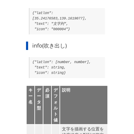
{"latlon":
[35.24176583,139.1619077],
"text": "文字列",
"icon": "000004"}
info(吹き出し)
{"latlon": [number, number],
"text": string,
"icon": string}
キ
デ
必
デ
説明
ー
ー
須
フ
名
タ
ォ
型
ル
ト
値
文字を描画する位置を