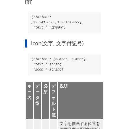
[例]
{"latlon":
[35.24176583,139.1619077],
"text": "文字列"}
icon(文字, 文字付記号)
{"latlon": [number, number],
"text": string,
"icon": string}
キ
デ
必
デ
説明
ー
ー
須
フ
名
タ
ォ
型
ル
ト
値
文字を描画する位置を