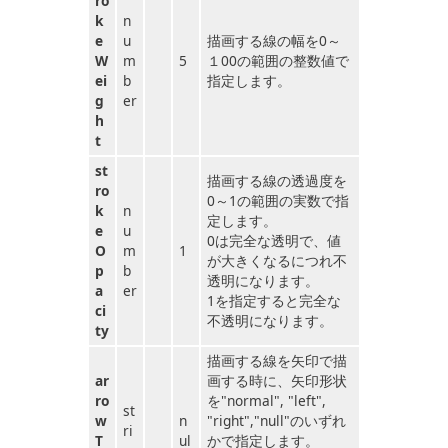
ro
k
n
e
u
描画する線の幅を0～
W
m
5
１00の範囲の整数値で
ei
b
指定します。
g
er
h
t
st
描画する線の透過度を
ro
0～1の範囲の実数で指
k
n
定します。
e
u
0は完全な透明で、値
O
m
1
が大きくなるにつれ不
p
b
透明になります。
a
er
1を指定すると完全な
ci
不透明になります。
ty
描画する線を矢印で描
ar
画する時に、矢印形状
ro
を"normal", "left",
st
w
n
"right","null"のいずれ
ri
T
ul
かで指定します。