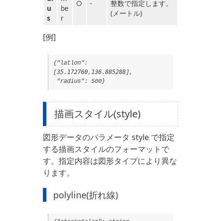
○
-
整数で指定します。
u
be
(メートル)
s
r
[例]
{"latlon":
35.172760,136.885288
[
],
"radius": 500}
描画スタイル(style)
図形データのパラメータ style で指定
する描画スタイルのフォーマットで
す。指定内容は図形タイプにより異な
ります。
polyline(折れ線)