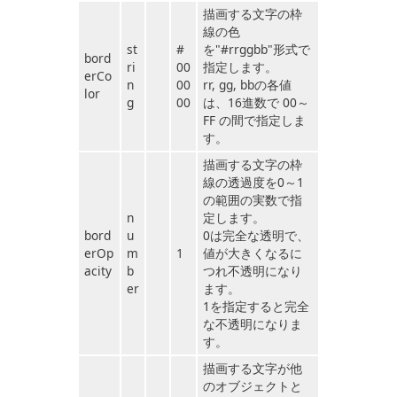
描画する文字の枠
線の色
st
#
を"#rrggbb"形式で
bord
ri
00
指定します。
erCo
n
00
rr, gg, bbの各値
lor
g
00
は、16進数で 00～
FF の間で指定しま
す。
描画する文字の枠
線の透過度を0～1
の範囲の実数で指
n
定します。
bord
u
0は完全な透明で、
erOp
m
1
値が大きくなるに
acity
b
つれ不透明になり
er
ます。
1を指定すると完全
な不透明になりま
す。
描画する文字が他
のオブジェクトと