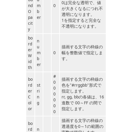
0は完全な透明で、値
nd
m
0
が大きくなるにつれ不
O
b
透明になります。
pa
er
1を指定すると完全な
cit
不透明になります。
y
bo
n
rd
u
描画する文字の枠線の
er
m
0
幅を整数値で指定しま
W
b
す。
id
er
th
#
bo
描画する文字の枠線の
0
rd
st
色を"#rrggbb"形式で
0
er
ri
指定します。
0
C
n
rr, gg, bbの各値は、16
0
ol
g
進数で 00～FF の間で
0
or
指定します。
0
描画する文字の枠線の
bo
透過度を0～1の範囲の
rd
n