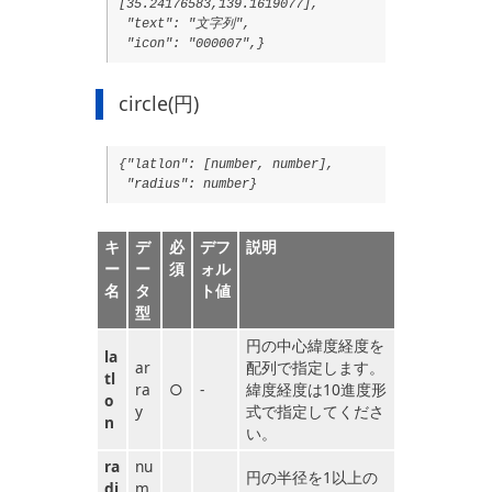
[35.24176583,139.1619077],
"text": "文字列",
"icon": "000007",}
circle(円)
{"latlon": [number, number],
"radius": number}
キ
デ
必
デフ
説明
ー
ー
須
ォル
名
タ
ト値
型
円の中心緯度経度を
la
ar
配列で指定します。
tl
ra
○
-
緯度経度は10進度形
o
y
式で指定してくださ
n
い。
ra
nu
円の半径を1以上の
di
m