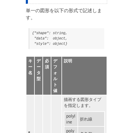
単一の図形を以下の形式で記述しま
す。
{"shape": string,
"data": object,
"style": object}
キ
デ
必
デ
説明
ー
ー
須
フ
名
タ
ォ
型
ル
ト
値
描画する図形タイプ
を指定します。
polyl
折れ線
ine
poly
s