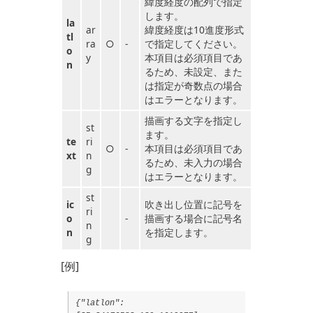
緯度経度の配列で指定
します。
la
ar
緯度経度は10進度形式
tl
ra
○
-
で指定してください。
o
y
本項目は必須項目であ
n
るため、未設定、また
は指定が奇数点の場合
はエラーとなります。
描画する文字を指定し
st
ます。
te
ri
○
-
本項目は必須項目であ
xt
n
るため、未入力の場合
g
はエラーとなります。
st
ic
吹き出し位置に記号を
ri
o
-
描画する場合に記号名
n
n
を指定します。
g
[例]
{"latlon":