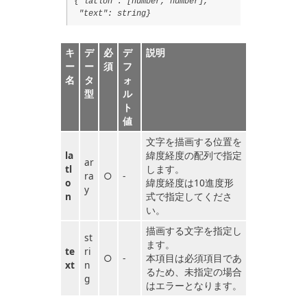
{"latlon": [number, number],
"text": string}
キ
デ
必
デ
説明
ー
ー
須
フ
名
タ
ォ
型
ル
ト
値
文字を描画する位置を
la
緯度経度の配列で指定
ar
tl
します。
ra
○
-
o
緯度経度は10進度形
y
n
式で指定してくださ
い。
描画する文字を指定し
st
ます。
te
ri
○
-
本項目は必須項目であ
xt
n
るため、未指定の場合
g
はエラーとなります。