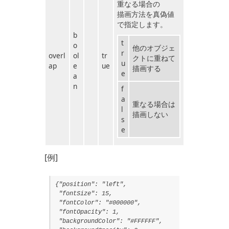
重なる場合の
描画方法を真偽値
で指定します。
b
t
o
他のオブジェ
r
overl
ol
tr
クトに重ねて
u
ap
e
ue
描画する
e
a
n
f
a
重なる場合は
l
描画しない
s
e
[例]
{"position": "left",
"fontSize": 15,
"fontColor": "#000000",
"fontOpacity": 1,
"backgroundColor": "#FFFFFF",