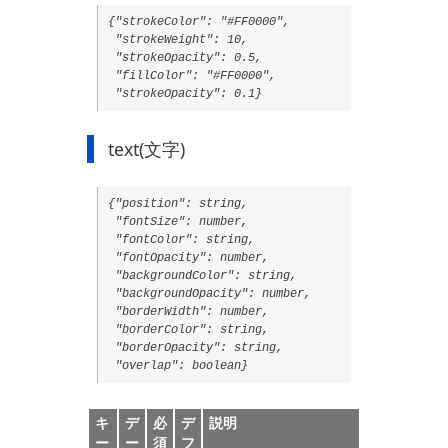
{"strokeColor": "#FF0000",
"strokeWeight": 10,
"strokeOpacity": 0.5,
"fillColor": "#FF0000",
"strokeOpacity": 0.1}
text(文字)
{"position": string,
"fontSize": number,
"fontColor": string,
"fontOpacity": number,
"backgroundColor": string,
"backgroundOpacity": number,
"borderWidth": number,
"borderColor": string,
"borderOpacity": string,
"overlap": boolean}
キ
デ
必
デ
説明
ー
ー
須
フ