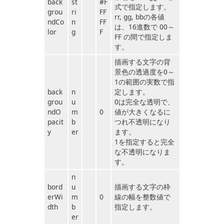
back
st
#F
式で指定します。
grou
ri
FF
rr, gg, bbの各値
ndCo
n
FF
は、16進数で 00～
lor
g
F
FF の間で指定しま
す。
描画する文字の背
景色の透過度を0～
1の範囲の実数で指
back
n
定します。
grou
u
0は完全な透明で、
ndO
m
0
値が大きくなるに
pacit
b
つれ不透明になり
y
er
ます。
1を指定すると完全
な不透明になりま
す。
n
bord
u
描画する文字の枠
erWi
m
0
線の幅を整数値で
dth
b
指定します。
er