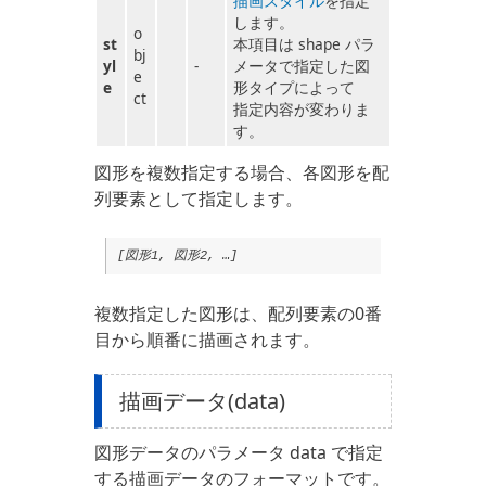
描画スタイル
を指定
します。
o
st
本項目は shape パラ
bj
yl
-
メータで指定した図
e
e
形タイプによって
ct
指定内容が変わりま
す。
図形を複数指定する場合、各図形を配
列要素として指定します。
[図形1, 図形2, …]
複数指定した図形は、配列要素の0番
目から順番に描画されます。
描画データ(data)
図形データのパラメータ data で指定
する描画データのフォーマットです。