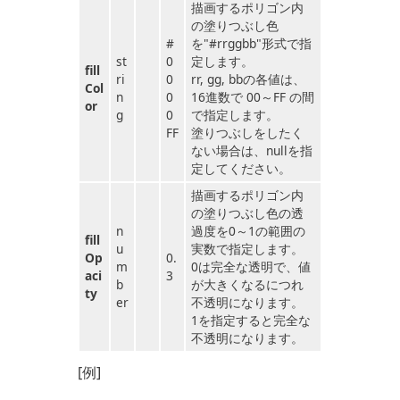
描画するポリゴン内
の塗りつぶし色
#
を"#rrggbb"形式で指
st
0
定します。
fill
ri
0
rr, gg, bbの各値は、
Col
n
0
16進数で 00～FF の間
or
g
0
で指定します。
FF
塗りつぶしをしたく
ない場合は、nullを指
定してください。
描画するポリゴン内
の塗りつぶし色の透
n
過度を0～1の範囲の
fill
u
実数で指定します。
Op
0.
m
0は完全な透明で、値
aci
3
b
が大きくなるにつれ
ty
er
不透明になります。
1を指定すると完全な
不透明になります。
[例]