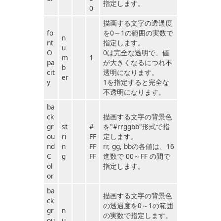
指定します。
0
描画する文字の透過度
fo
を0～1の範囲の実数で
n
nt
指定します。
u
O
0は完全な透明で、値
m
1
pa
が大きくなるにつれ不
b
cit
透明になります。
er
y
1を指定すると完全な
不透明になります。
ba
ck
描画する文字の背景色
gr
st
#
を"#rrggbb"形式で指
ou
ri
FF
定します。
nd
n
FF
rr, gg, bbの各値は、16
C
g
FF
進数で 00～FF の間で
ol
指定します。
or
ba
描画する文字の背景色
ck
の透過度を0～1の範囲
gr
n
の実数で指定します。
ou
u