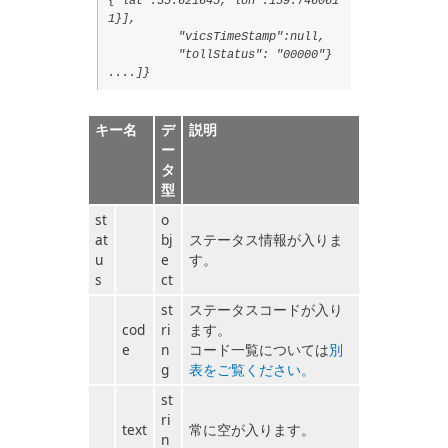
{"lat":35.621645,"lon":139.746061
1}],
"vicsTimeStamp":null,
"tollStatus": "00000"}
....]}
キー名
デ
説明
ー
タ
型
st
o
at
bj
ステータス情報が入りま
u
e
す。
s
ct
st
ステータスコードが入り
cod
ri
ます。
e
n
コード一覧については
別
g
表をご覧ください。
st
ri
text
常に空が入ります。
n