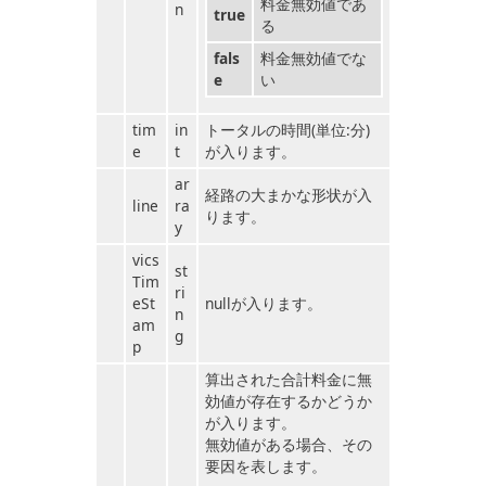
料金無効値であ
n
true
る
fals
料金無効値でな
e
い
tim
in
トータルの時間(単位:分)
e
t
が入ります。
ar
経路の大まかな形状が入
line
ra
ります。
y
vics
st
Tim
ri
eSt
nullが入ります。
n
am
g
p
算出された合計料金に無
効値が存在するかどうか
が入ります。
無効値がある場合、その
要因を表します。