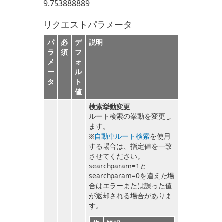
9.753888889
リクエストパラメータ
パ
必
デ
説明
ラ
須
フ
メ
ォ
ー
ル
タ
ト
値
検索挙動変更
ルート検索の挙動を変更し
ます。
※
自動車ルート検索
を使用
する場合は、指定値を一致
させてください。
searchparam=1と
searchparam=0を違えた場
合はエラーまたは誤った値
が返却される場合がありま
す。