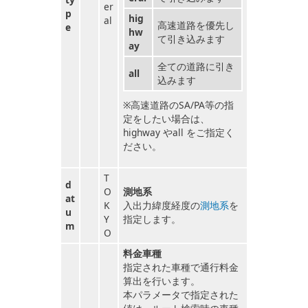
er
p
hig
al
高速道路を優先し
e
hw
て引き込みます
ay
全ての道路に引き
all
込みます
※高速道路のSA/PA等の指
定をしたい場合は、
highway やall をご指定く
ださい。
T
d
O
測地系
at
K
入出力緯度経度の
測地系
を
u
Y
指定します。
m
O
料金車種
指定された車種で通行料金
算出を行います。
本パラメータで指定された