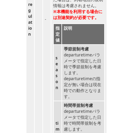
re
情報は考慮されません。
g
※本機能を利用する場合に
ul
は別途契約が必要です。
-
at
io
指
説明
n
定
値
季節規制考慮
departuretimeパラ
s
メータで指定した日
e
時で季節規制を考慮
a
します。
s
departuretimeの指
o
定が無い場合は現在
n
時での動作となりま
す。
時間帯規制考慮
departuretimeパラ
メータで指定した日
ti
時で時間帯規制を考
m
慮します。