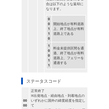
合は以下のような返却に
なります。
0
0
開始地点が有料道路
1
上、終了地点が有料
1
道路上である
0
1
料金未提供区間を通
0
過、終了地点が有料
0
道路上、フェリーを
1
通過する
1
ステータスコード
正常終了
※出発地点・経由地点・到着地点の
00
いずれかに国外の緯度経度を指定し
00
て