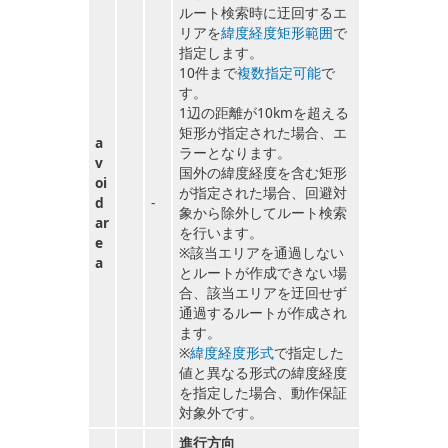
ルート検索時に迂回するエ
リアを
緯度経度矩形範囲
で
指定します。
10件まで
複数指定可能
で
す。
1辺の距離が10kmを超える
矩形が指定された場合、エ
a
ラーとなります。
v
国外の緯度経度を含む矩形
oi
が指定された場合、回避対
d
-
象から除外してルート検索
ar
を行います。
e
※該当エリアを通過しない
a
とルートが作成できない場
合、該当エリアを迂回せず
通過するルートが作成され
ます。
※
緯度経度形式
で指定した
値と異なる形式の緯度経度
を指定した場合、動作保証
対象外です。
進行方向