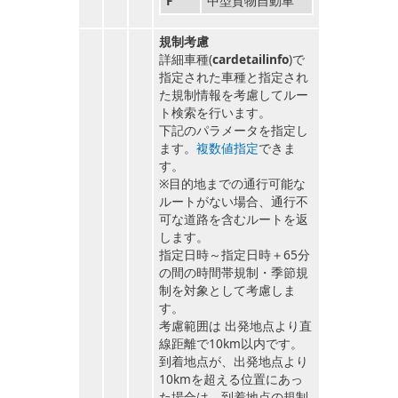
F
中型貨物自動車
規制考慮
詳細車種(
cardetailinfo
)で
指定された車種と指定され
た規制情報を考慮してルー
ト検索を行います。
下記のパラメータを指定し
ます。
複数値指定
できま
す。
※目的地までの通行可能な
ルートがない場合、通行不
可な道路を含むルートを返
します。
指定日時～指定日時＋65分
の間の時間帯規制・季節規
制を対象として考慮しま
す。
考慮範囲は 出発地点より直
線距離で10km以内です。
到着地点が、出発地点より
10kmを超える位置にあっ
た場合は、到着地点の規制