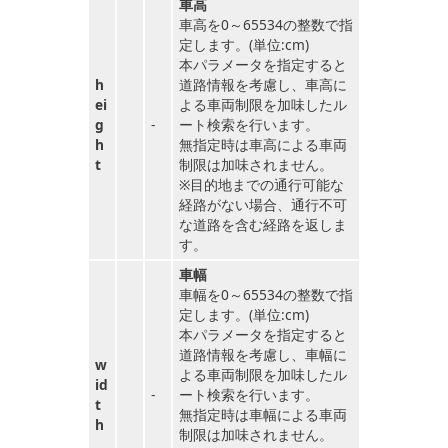
車高
車高を0～65534の整数で指
定します。(単位:cm)
本パラメータを指定すると
h
道路情報を考慮し、車高に
ei
よる車両制限を加味したル
g
-
ート検索を行います。
h
無指定時は車高による車両
t
制限は加味されません。
※目的地までの通行可能な
経路がない場合、通行不可
な道路を含む経路を返しま
す。
車幅
車幅を0～65534の整数で指
定します。(単位:cm)
本パラメータを指定すると
道路情報を考慮し、車幅に
w
よる車両制限を加味したル
id
-
ート検索を行います。
t
無指定時は車幅による車両
h
制限は加味されません。