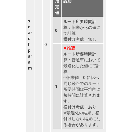
指
説明
定
値
s
ルート所要時間計
e
算：旧来からの値に
0
ar
て計算
c
横付け考慮：無し
h
0
※推奨
p
ルート所要時間計
ar
算：普通車において
a
最適化した値にて計
m
算
※旧来値：0 に比べ
同じ経路でのルート
1
所要時間は平均的に
短時間に計算されま
す。
横付け考慮：あり
※最適化の結果、横
付けしない結果にな
る場合があります。