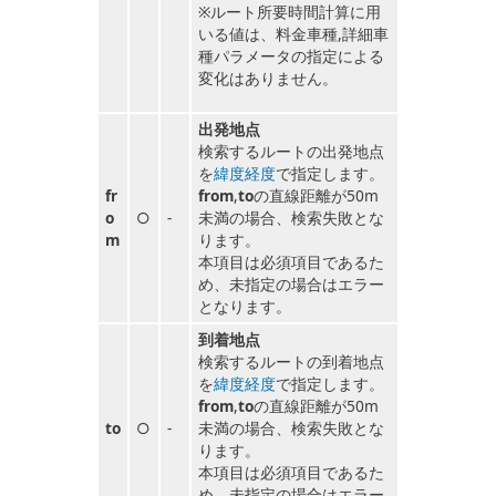
※ルート所要時間計算に用
いる値は、料金車種,詳細車
種パラメータの指定による
変化はありません。
出発地点
検索するルートの出発地点
を
緯度経度
で指定します。
fr
from
,
to
の直線距離が50m
o
○
-
未満の場合、検索失敗とな
m
ります。
本項目は必須項目であるた
め、未指定の場合はエラー
となります。
到着地点
検索するルートの到着地点
を
緯度経度
で指定します。
from
,
to
の直線距離が50m
to
○
-
未満の場合、検索失敗とな
ります。
本項目は必須項目であるた
め、未指定の場合はエラー