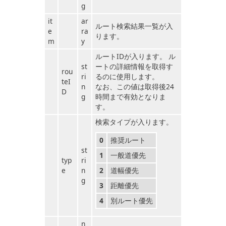
g
it
ar
ルート検索結果一覧が入
e
ra
ります。
m
y
ルートIDが入ります。 ル
st
ートの詳細情報を取得す
rou
ri
るのに使用します。
teI
n
なお、この値は取得後24
D
g
時間まで有効となりま
す。
検索タイプが入ります。
0
推奨ルート
st
1
一般道優先
typ
ri
e
n
2
道幅優先
g
3
距離優先
4
別ルート優先
n