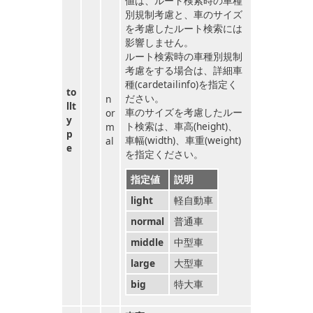
値は、ルート検索時の車種
別規制考慮と、車のサイズ
を考慮したルート検索には
影響しません。
ルート検索時の車種別規制
考慮をする場合は、詳細車
種(cardetailinfo)を指定く
to
ださい。
n
llt
車のサイズを考慮したルー
or
y
ト検索は、車高(height)、
m
p
車幅(width)、車重(weight)
al
e
を指定ください。
指定値
説明
light
軽自動車
normal
普通車
middle
中型車
large
大型車
big
特大車