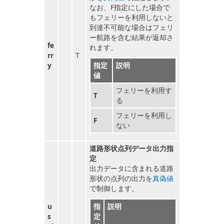
なお、F指定にした場合で
もフェリーを利用しないと
到達不可能な場合はフェリ
ー航路を含む結果が返却さ
fe
れます。
rr
T
y
指定
説明
値
フェリーを利用す
T
る
フェリーを利用し
F
ない
道路形状点列データ出力指
定
出力データに含まれる道路
形状の点列の出力を
真偽値
で制御します。
u
指
説明
s
定