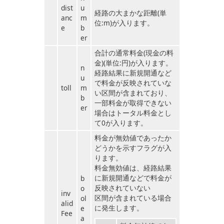
dist
u
経路の大まかな距離(単
anc
m
位:m)が入ります。
e
b
er
合計の通常料金(現金の料
金)(単位:円)が入ります。
n
経路結果に新規開通など
u
で料金が反映されていな
toll
m
い区間が含まれており、
b
一部料金が取得できない
er
場合はトータル料金とし
て0が入ります。
料金が無効値であったか
どうかを示すフラグが入
ります。
料金無効値は、経路結果
に新規開通などで料金が
b
反映されていない
o
inv
区間が含まれている場合
ol
alid
に発生します。
e
Fee
a