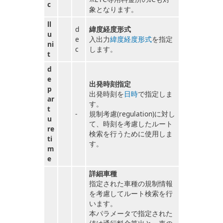
c
象となります。
ll
d
緯度経度形式
u
e
入出力
緯度経度形式
を指定
ni
c
します。
t
d
e
出発時刻指定
p
出発時刻を
日時
で指定しま
ar
す。
t
-
規制考慮(regulation)に対し
u
て、時刻を考慮したルート
re
検索を行うために使用しま
ti
す。
m
e
詳細車種
指定された車種の規制情報
を考慮してルート検索を行
います。
本パラメータで指定された