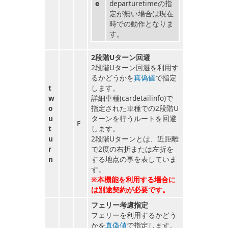
e
departuretimeの指
定が無い場合は現在
時での動作となりま
す。
2段階Uターン回避
2段階Uターン回避を利用す
るかどうかを
真偽値
で指定
t
します。
w
詳細車種(cardetailinfo)で
o
指定された車種での2段階U
u
ターンを行うルートを回避
F
t
します。
u
2段階Uターンとは、近距離
r
で2度の右折または左折を
n
する地点の事を表していま
す。
※本機能を利用する場合に
は別途契約が必要です。
フェリー考慮指定
フェリーを利用するかどう
かを
真偽値
で指定します。