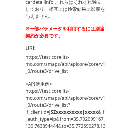
cardetailinfo これらはそれぞれ独立
しており、相互には検索結果に影響を
与えません。
※一部パラメータを利用するには別途
契約が必要です。
URI:
https://test.core.its-
mo.com/zmaps/api/apicore/core/v1
_0/
route3/drive_list
<API使用例>
https://test.core.its-
mo.com/zmaps/api/apicore/core/v1
_0/
route3/drive
_list?
if_clientid=
JSZxxxxxxxxxx|xxxxx
&if
_auth_type=ip&from=35.792099167,
139.763894444&to=35.772690278,13