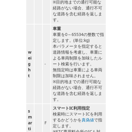
※目的地までの通行可能な
経路がない場合、通行不可
な道路を含む経路を返しま
す。
車重
車重を0～65534の整数で指
定します。(単位:kg)
本パラメータを指定すると
w
道路情報を考慮し、車重に
ei
よる車両制限を加味したル
g
-
ート検索を行います。
h
無指定時は車重による車両
t
制限は加味されません。
※目的地までの通行可能な
経路がない場合、通行不可
な道路を含む経路を返しま
す。
スマートIC利用指定
s
検索時にスマートICを利用
m
するかどうかを
真偽値
で指
ar
F
定します。
ti
※ETC専用料金所のICも対