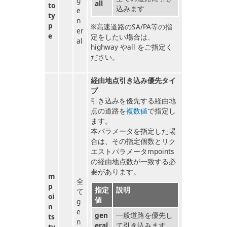
g
all
to
込みます
e
ty
n
p
※高速道路のSA/PA等の指
er
e
定をしたい場合は、
al
highway やall をご指定く
ださい。
経由地点引き込み優先タイ
プ
引き込みを優先する経由地
点の道路を
複数値
で指定し
ます。
本パラメータを指定した場
合は、その指定個数とリク
エストパラメータmpoints
の経由地点数が一致する必
要があります。
m
全
p
指定
説明
て
oi
値
g
n
e
gen
一般道路を優先し
ts
n
eral
て引き込みます
ty