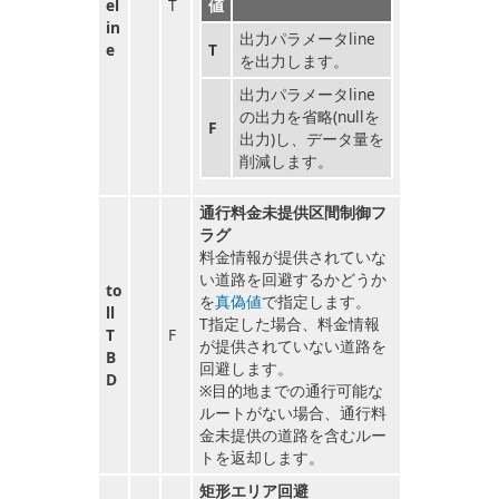
el
T
値
in
出力パラメータline
e
T
を出力します。
出力パラメータline
の出力を省略(nullを
F
出力)し、データ量を
削減します。
通行料金未提供区間制御フ
ラグ
料金情報が提供されていな
い道路を回避するかどうか
to
を
真偽値
で指定します。
ll
T指定した場合、料金情報
T
F
が提供されていない道路を
B
回避します。
D
※目的地までの通行可能な
ルートがない場合、通行料
金未提供の道路を含むルー
トを返却します。
矩形エリア回避