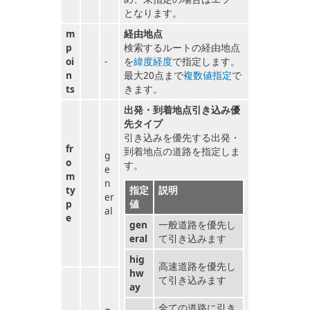
となります。
m
経由地点
p
検索するルートの経由地点
oi
-
を
緯度経度
で指定します。
n
最大20点まで
複数値指定
で
ts
きます。
出発・到着地点引き込み優
先タイプ
引き込みを優先する出発・
fr
到着地点の道路を指定しま
g
o
す。
e
m
n
ty
指定
説明
er
p
値
al
e
gen
一般道路を優先し
eral
て引き込みます
hig
高速道路を優先し
hw
て引き込みます
ay
全ての道路に引き