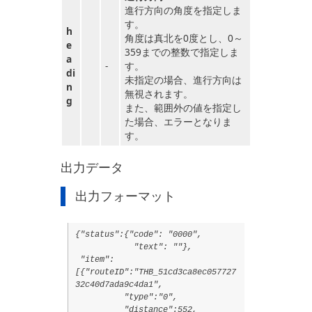
進行方向の角度を指定しま
す。
h
角度は真北を0度とし、0～
e
359までの整数で指定しま
a
-
す。
di
未指定の場合、進行方向は
n
無視されます。
g
また、範囲外の値を指定し
た場合、エラーとなりま
す。
出力データ
出力フォーマット
{"status":{"code": "0000",
"text": ""},
"item":
[{"routeID":"THB_51cd3ca8ec057727
32c40d7ada9c4da1",
"type":"0",
"distance":552,