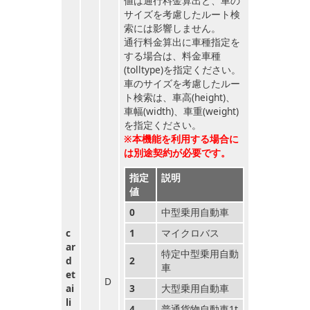
値は通行料金算出と、車の
サイズを考慮したルート検
索には影響しません。
通行料金算出に車種指定を
する場合は、料金車種
(tolltype)を指定ください。
車のサイズを考慮したルー
ト検索は、車高(height)、
車幅(width)、車重(weight)
を指定ください。
※本機能を利用する場合に
は別途契約が必要です。
指定
説明
値
0
中型乗用自動車
c
1
マイクロバス
ar
特定中型乗用自動
d
2
車
et
D
ai
3
大型乗用自動車
li
4
普通貨物自動車1t