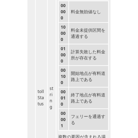
00
00
料金無効値なし
0
10
料金未提供区間を
00
通過する
0
01
計算失敗した料金
00
所が存在する
0
00
開始地点が有料道
10
路上である
0
st
toll
00
ri
終了地点が有料道
Sta
01
n
路上である
tus
0
g
00
フェリーを通過す
00
る
1
複数の要因が含まれる場